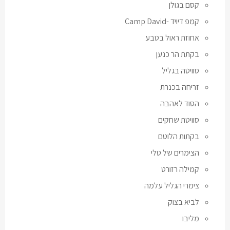
קסם בגולן
קמפ דיויד -Camp David
אחוזת ראול בטבע
בקתת הר כנען
סוויטה בגליל
זריחה בכנרת
הסוד לאהבה
סוויטת שחקים
בקתות הלוטם
הצימרים של טלי
קמילה רזורט
צימרי הגליל עלמה
לביא בצוק
מליבו