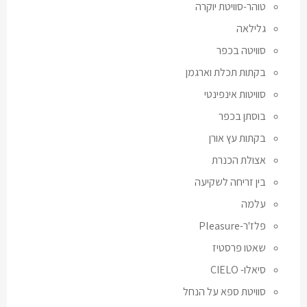
טוהר-סוויטת יוקרה
גלילאה
סוויטה בכפר
בקתות תכלת וארגמן
סוויטות אינפינטי
בוסתן בכפר
בקתות עץ אורן
אצולת הכנרת
בין זריחה לשקיעה
עלמה
פלז'ר-Pleasure
שאטו פרסטיז
סיאלו- CIELO
סוויטת ספא על הנחל