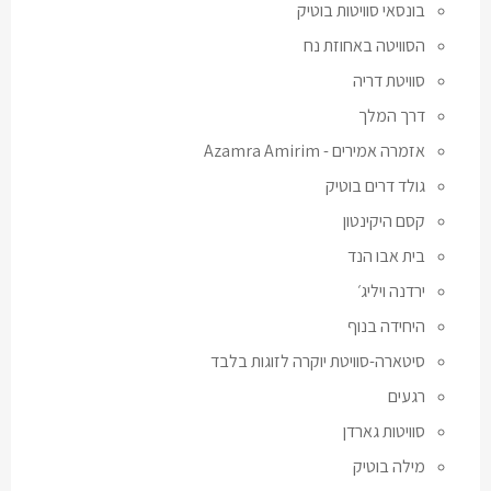
בונסאי סוויטות בוטיק
הסוויטה באחוזת נח
סוויטת דריה
דרך המלך
אזמרה אמירים - Azamra Amirim
גולד דרים בוטיק
קסם היקינטון
בית אבו הנד
ירדנה ויליג׳
היחידה בנוף
סיטארה-סוויטת יוקרה לזוגות בלבד
רגעים
סוויטות גארדן
מילה בוטיק