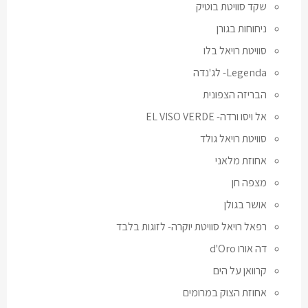
שקד סוויטת בוטיק
ניחוחות בגורן
סוויטת רויאל בלו
Legenda- לג'נדה
הבריזה הצפונית
אל ויסו ורדה- EL VISO VERDE
סוויטת רויאל גולד
אחוזת מלאני
מצפה חן
אושר בגולן
רפאל רויאל סוויטת יוקרה- לזוגות בלבד
דה אורו d'Oro
קרוואן על הים
אחוזת הצוק במרומים