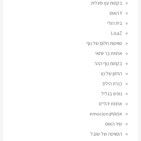
בקתות עץ סיגלית
Y האוס
בית הולי
LisaZ
סוויטות חלום של נוף
אחוזת בר יוחאי
בקתות נוף ההר
החזון של גץ
כנרת הילס
נופש בגליל
אחוזת יהלי'ס
אמוסיון emocion
שיר האוס
הסוויטה של שובל