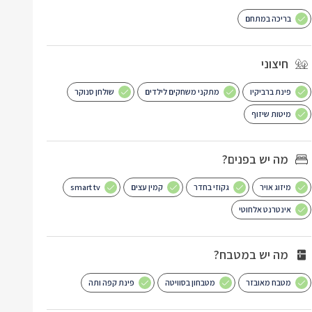
בריכה במתחם
חיצוני
פינת ברביקיו
מתקני משחקים לילדים
שולחן סנוקר
מיטות שיזוף
מה יש בפנים?
מיזוג אויר
גקוזי בחדר
קמין עצים
smart tv
אינטרנט אלחוטי
מה יש במטבח?
מטבח מאובזר
מטבחון בסוויטה
פינת קפה ותה