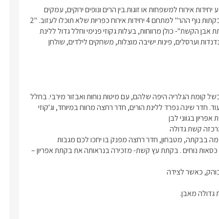
בישוב מנות שבגליל המערבי הוקם מתחם אירוח ונופש כפרי ובו ארבע יחידות אירוח למשפחות או זוגות.בין הרים ונופים ירוקים, עמקים 
וגבעות, לצד מסלולי טיולים רבים ואטרקציות שוות – הוקם המתחם "בקתות נוף ההר" למתחם 4 יחידות אירוח כפריות שלא תוכלו לעזוב. "2 
בקתות עץ" עם קומת גלריה ללינת ילדים, "בקתת אבן אפיריון", ו"בקתת אבן הקשת"- כולן מרווחות, בעלות גקוזי פנימי וחלל גדול ללינת 
משפחות. בסביבת המתחם תיהנו מבריכת שחיה גדולה, גקוזי ספא, נדנדות וערסלים, פינות ישיבה מוצלות, משחקים לילדים, שולחן 
בקתות העץ- שתי בקתות עץ מיוחדות, מתאימות במיוחד למשפחות בשל קומת הגלריה היפה שלהם, עם מיטות נוחות ואבזור מירבי. בחלל 
המרכזי תמצאו סלון ישיבה, מטבחון מאובזר, שולחן אוכל משפחתי ועוד. חדר שינה נפרד ללינת הורים, חדר רחצה מרווח במיוחד, וג'קוזי 
ותמרוקי רחצה איכותיים.לבקתה יציאה ישירה אל מרפסת מקורה, עם כסאות נוחים . בקתת עץ קשת- מזכירה בנראותה את בקתת אפריון – 