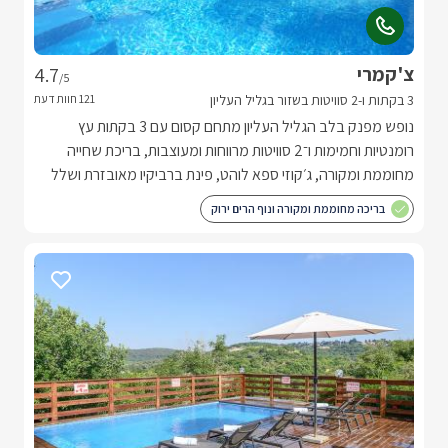
צ'קמרי
4.7
/5
3 בקתות ו-2 סוויטות בשזור בגליל העליון
נופש מפנק בלב הגליל העליון מתחם קסום עם 3 בקתות עץ
רומנטיות וחמימות ו־2 סוויטות מרווחות ומעוצבות, בריכת שחייה
מחוממת ומקורה, ג׳קוזי ספא לוהט, פינת ברביקיו מאובזרת ושלל
פינוקים לחופשה מושלמת של רוגע, טבע מול נוף פסטורלי.
בריכה מחוממת ומקורה ונוף הרים ירוק