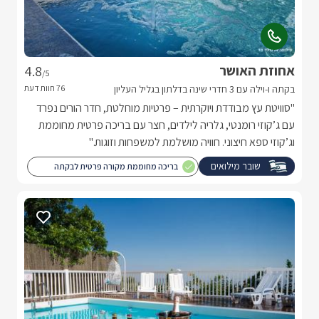
אחוזת האושר
4.8
/5
בקתה ו-וילה עם 3 חדרי שינה בדלתון בגליל העליון
"סוויטת עץ מבודדת ויוקרתית – פרטיות מוחלטת, חדר הורים נפרד
עם ג’קוזי רומנטי, גלריה לילדים, חצר עם בריכה פרטית מחוממת
וג’קוזי ספא חיצוני. חוויה מושלמת למשפחות וזוגות."
שובר מילואים
בריכה מחוממת מקורה פרטית לבקתה
ולסוויטה