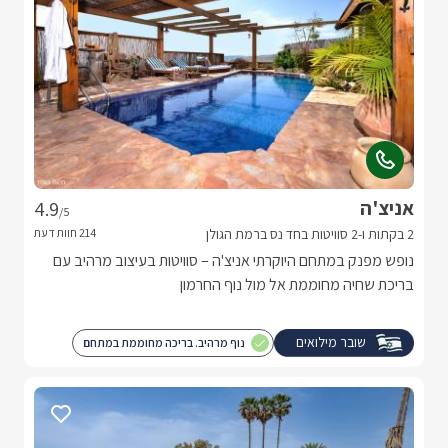
אניצ'ה
4.9
/5
2 בקתות ו-2 סוויטות בחד נס ברמת הגולן
נופש מפנק במתחם היוקרתי אניצ'ה – סוויטות בעיצוב מרהיב עם
בריכת שחיה מחוממת אל מול נוף החרמון
שובר מילואים
נוף מרהיב. בריכה מחוממת במתחם