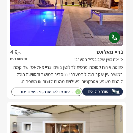
גריי פאלאס
4.9
/5
סוויטה בעין יעקב בגליל המערבי
סוויטת אירוח קסומה ופרטית לחלוטין בשם "גריי פאלאס" שהוקמה
במושב עין יעקב בגליל המערבי. rnסביב המושב והסוויטה תוכלו
ליהנות משפע אטרקציות ופעילויות מהנות לזוגות או משפחות.
rnשריינו נופש משפחתי או זוגי.
שובר מילואים
פרטיות מוחלטת עם גקוזי פנימי ובריכת
שחיה