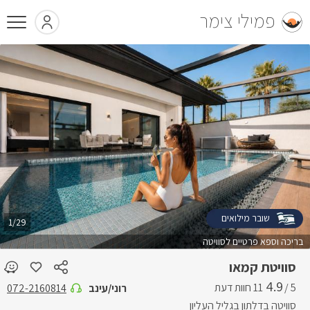
פמילי צימר
שובר מילואים
1/29
בריכה וספא פרטיים לסוויטה
סוויטת קמאו
4.9
5 /
רוני/עינב
072-2160814
סוויטה בדלתון בגליל העליון