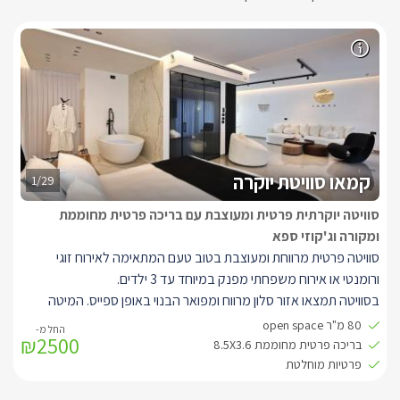
קמאו סוויטת יוקרה
1/29
סוויטה יוקרתית פרטית ומעוצבת עם בריכה פרטית מחוממת
ומקורה וג'קוזי ספא
סוויטה פרטית מרווחת ומעוצבת בטוב טעם המתאימה לאירוח זוגי
ורומנטי או אירוח משפחתי מפנק במיוחד עד 3 ילדים.
בסוויטה תמצאו אזור סלון מרווח ומפואר הבנוי באופן ספייס. המיטה
בסוויטה גדולה ונעימה בסמיכות לחדר הרחצה המפואר עם אמבט ענק.
80 מ"ר open space
₪2500
בסוויטה ישנו חדש שינה נוסף המשמש לילדים. מסך LCD חכם עוד
בריכה פרטית מחוממת 8.5X3.6
בסוויטה תמצאו מטבח גדול מעוצב ומאובזר היטב, פינת אוכל מעוצבת
פרטיות מוחלטת
וסלון נוח ונעים להתרווח בו יחד עם כורסאות מעוצבות ומיוחדות.