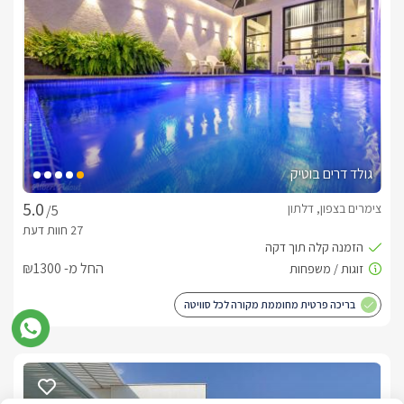
עמדת ברביקיו גז מתוקתקת עם פלנצ'ה ומקרר, מושלמת לארוחות 
פינת מדורה ייחודית (שפועלת על גז) שתעניק לכם אווירה חמימה 
גדר שמקיפה את המתחם ומעניקה לכם פרטיות מלאה.
גולד דרים בוטיק
כלול באירוח
צימרים בצפון, דלתון
/5
החל מ- ₪1300
חשוב לדעת
בריכה פרטית מחוממת מקורה לכל סוויטה
 בשבתות לא ניתן להדליק מנגל או להשמיע מוזיקה. עבור אורחים 
דתיים, קיימת אפשרות לקבל אבזור מתאים וארוחת בוקר כשרה (יש 