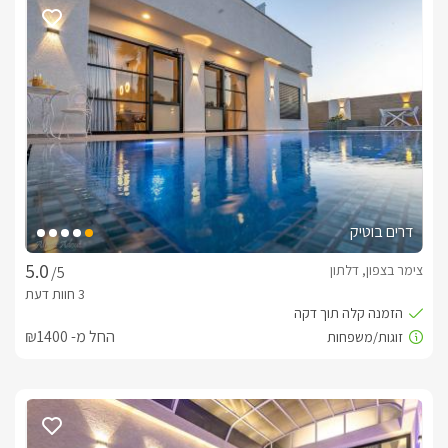
מציעים שפע אפשרויות בילוי. תוכלו לצאת לסיורים וטעימות יין 
ביקבים, לאכול במסעדות משובחות, לטייל בטבע בטרקטורונים או 
בסוסים, או לצאת למסלולי הליכה בנחלים ובשמורות טבע.
הכינו לכם חלל אירוח חלומי, המשלב יוקרה מודרנית
עם נוחות ופינוק בכל פרט.
טלוויזיה ענקית 75 אינץ' שתאפשר לכם ליהנות מסרטים, סדרות 
דרים בוטיק
צימר בצפון, דלתון
/5
החל מ- ₪1400
בריכת פסיפס ענקית (מחוממת ומקורה בעונה) עם משטח רביצה 