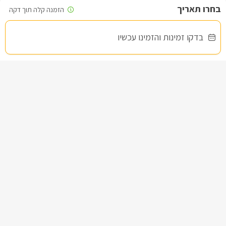
לתאם מראש עם המארחת). בקרבת המתחם יש בית כנסת.
לצפייה במדיניות ותנאי הזמנה -
לחצו כאן
בדקו זמינות והזמינו עכשיו
לידיעתכם, הפרטים המוצגים באתר: התפוסה המחירים והמבצעים
מעודכנים ומאומתים. תוכלו לבדוק ולבצע הזמנה באהבה רבה ♥
לפרטים נוספים או שאלות אנחנו פה לשירותכם
בברכה, רוני/עינב -
072-2160814
וילה סבן דרים
צימר בצפון, דלתון
/5
החל מ- ₪5500
וילת נופש יוקרתית עם 5 חדרי שינה