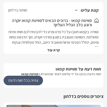
קצת עלינו
סוויטה בדלתון
סוויטת קמאו - ברוכים הבאים לסוויטת קמאו יוקרה
ורוגע בלב הגליל העליון!
אווירה: בקמאו חשבו על כל פרט ופרט כדי להבטיח לכם חווית אירוח 
מושלמת. הסוויטה מעוצבת בסגנון מודרני יוקרתי, תוך הדגשת נוחות 
ופינוק. החלל הפנימי מרווח ומאובזר היטב, החל מטלוויזיה ענקית 
75 אינץ' ועד אמבט סטנד-אלון מפנק. גם בחדר הרחצה תמצאו 
קרא עוד
פינוקים טכנולוגיים כמו מראה חכמה וזכוכית חכמה. הסוויטה 
החוץ: מתחם החוץ המקורה של קמאו הוא גן עדן אמיתי. בריכת 
חוות דעת על סוויטת קמאו
פסיפס ענקית (מחוממת ומקורה בעונה) עם משטח רביצה פנימי, 
ג'קוזי ספא, מקלחת חוץ, מסך ענק לצפייה מול הבריכה, פינות 
חוות הדעת נכתבו על ידי גולשינו לאחר שהתארחו ב
סוויטת קמאו
ישיבה מעוצבות, עמדת ברביקיו עם פלנצ'ה ומקרר, פינת מדורה 
צפייה בכל חוות הדעת
המארחים: אתכם תקבל מארחת מקצועית ומנוסה, בעלת ניסיון רב 
בתחום האירוח. היא תהיה זמינה לכל שאלה ותבקשה, ותדאג שכל 
צימרים נוספים בדלתון
מה באזור: אם בכל זאת תרצו לצאת מהמתחם, דלתון וסביבתה 