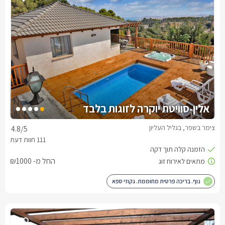
אלין-סוויטת יוקרה לזוגות בלבד
צימר בשפר, בגליל העליון
4.8
/5
החל מ- ₪1000
נוף. בריכה פרטית מחוממת. גקוזי ספא