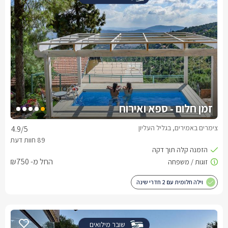
זמן חלום - ספא ואירוח
צימרים באמירים, בגליל העליון
4.9
/5
החל מ- ₪750
וילה חלומית עם 2 חדרי שינה
שובר מילואים