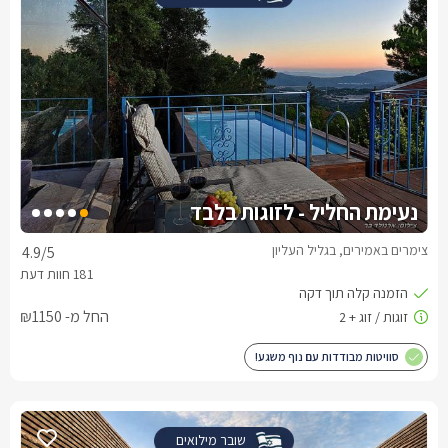
נעימת החליל - לזוגות בלבד
צימרים באמירים, בגליל העליון
4.9
/5
החל מ- ₪1150
סוויטות מבודדות עם נוף משגע!
שובר מילואים