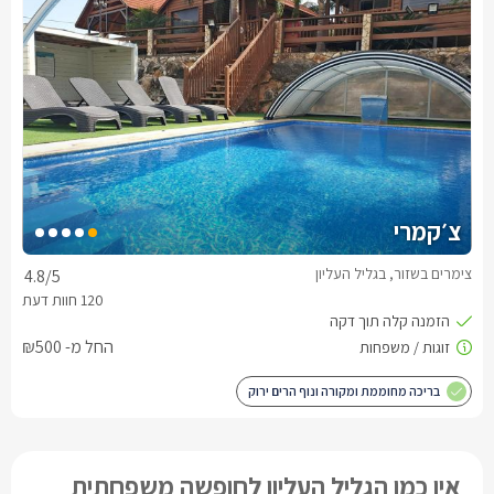
צ׳קמרי
צימרים בשזור, בגליל העליון
4.8
/5
החל מ- ₪500
בריכה מחוממת ומקורה ונוף הרים ירוק
אין כמו הגליל העליון לחופשה משפחתית