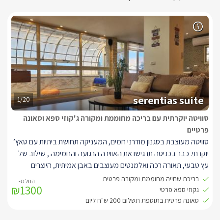
serentias suite
1/20
סוויטה יוקרתית עם בריכה מחוממת ומקורה ג'קוזי ספא וסאונה
פרטיים
סוויטה מעוצבת בסגנון מודרני חמים, המעניקה תחושת ביתיות עם טאץ’
יוקרתי. כבר בכניסה תרגישו את האווירה הרגועה והחמימה , שילוב של
עץ טבעי, תאורה רכה ואלמנטים מעוצבים באבן אמיתית, היוצרים
תחושת רוגע מושלמת.
בריכת שחייה מחוממת ומקורה פרטית
₪1300
הסוויטה רחבה במיוחד ומתאימה לזוגות, משפחות או חברים, וכוללת:
גקוזי ספא פרטי
חלל מרכזי מרווח עם פינת ישיבה נעימה, טלוויזיה חכמה ופינת אוכל
סאונה פרטית בתוספת תשלום 200 ש"ח ליום
עגולה.