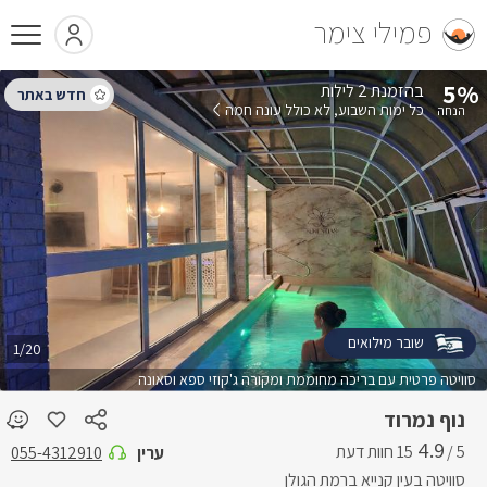
פמילי צימר
5%
בהזמנת 2 לילות
כל ימות השבוע
לא כולל עונה חמה
שובר מילואים
1/20
סוויטה פרטית עם בריכה מחוממת ומקורה ג'קוזי ספא וסאונה
נוף נמרוד
4.9
5 /
ערין
055-4312910
סוויטה בעין קנייא ברמת הגולן