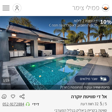
פמילי צימר
10%
בהזמנת 2 לילות
כל ימות השבוע
לא כולל עונה חמה
שובר מילואים
1/19
בריכת שחייה ענקית (מחוממת בחורף)
אל די סוויטת יוקרה
5
5 /
דידי
052-9172884
סוויטה בקריית ביאליק בגליל המערבי