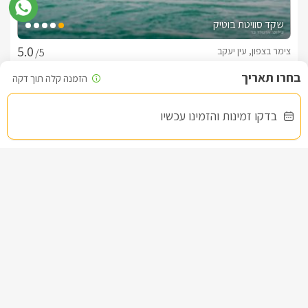
שקד סוויטת בוטיק
צימר בצפון, עין יעקב
/5
החל מ- ₪1500
בדקו זמינות והזמינו עכשיו
גקוזי ספא מפנק ובריכה מחוממת ומקורה
שובר מילואים