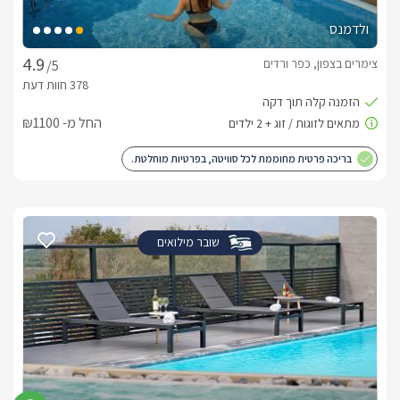
חשוב לדעת
ולדמנס
סוויטה מושלמת המתאימה לירח דבש חלומי, יום הולדת יוקרתי , 
צימרים בצפון, כפר ורדים
/5
הצעות נישואים וסופ"ש רומנטי. בסוויטה ישנו חדר התארגנות 
מאובזר ומותאם לכלות ואירועים בתיאום מראש ובתוספת תשלום.
החל מ- ₪1100
לצפייה במדיניות ותנאי הזמנה -
לחצו כאן
בריכה פרטית מחוממת לכל סוויטה, בפרטיות מוחלטת.
לידיעתכם, הפרטים המוצגים באתר: התפוסה המחירים והמבצעים
מעודכנים ומאומתים. תוכלו לבדוק ולבצע הזמנה באהבה רבה ♥
לפרטים נוספים או שאלות אנחנו פה לשירותכם
בברכה, דידי -
052-9172884
שובר מילואים