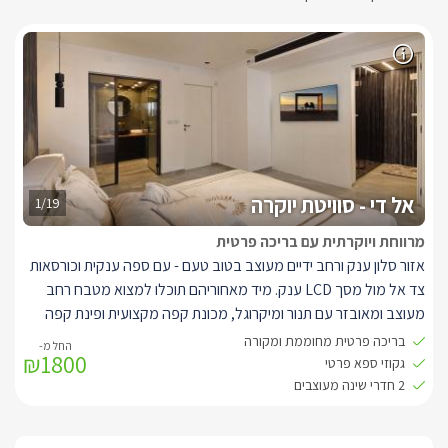
אל די - סוויטת יוקרה
1/19
מרווחת ויוקרתית עם בריכה פרטית
אזור סלון ענק ורחב ידיים מעוצב בטוב טעם - עם ספה ענקית וכורסאות
צד אל מול מסך LCD ענק. מיד מאחוריהם תוכלו למצוא מטבח רחב
מעוצב ומאובזר עם תנור ומיקרוגל, מכונת קפה מקצועית ופינת קפה
ותה. משטח השיש גדול ומעניק אזור הכנה מרווח ושימושי מאוד ובו גם
בריכה פרטית מחוממת ומקורה
₪1800
כסאות בר.
גקוזי ספא פרטי
2 חדרי שינה מפוארים ומעוצבים עם מיטה זוגית ענקית, מנורות צד,
2 חדרי שינה מעוצבים
שידת התארגנות אל מול מראה וחדר רחצה צמוד מאובזר היטב.
בנוסף תוכלו למצוא גם חדר התארגנות שימושי הכולל עמדות מסודרות