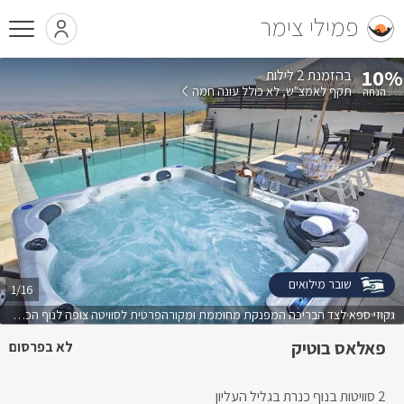
פמילי צימר
10%
בהזמנת 2 לילות
תקף לאמצ"ש
לא כולל עונה חמה
שובר מילואים
1/16
גקוזי ספא לצד הבריכה המפנקת מחוממת ומקורהפרטית לסוויטה צופה לנוף הכנרת
פאלאס בוטיק
לא בפרסום
2 סוויטות בנוף כנרת בגליל העליון