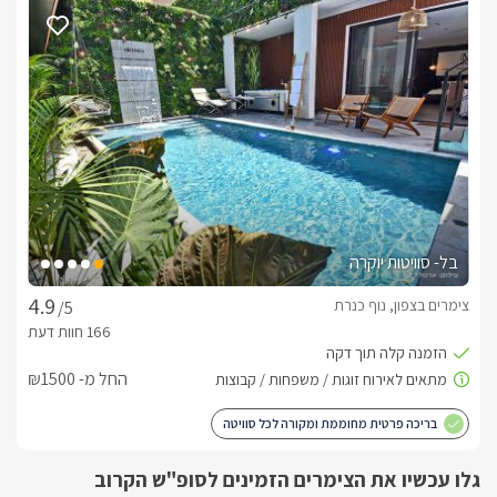
בכניסתכם אל הסוויטה המפנקת תפגשו בסלון ישיבה גדול במיוחד, 
במראה יוקרתי ואצילי, עם ספת קטיפה, כורסאות תואמות וטלוויזיה 
חדישה המחוברת לכבלי YES ואינטרנט אלחוטי. לסלון חלונות 
בסמוך נמצא מטבח מאובזר ומרווח עם משטח "אי" לעבודה עם 
כסאות בר לנוחות המתארחים. בנוסף ניצב שולחן אוכל גדול במיוחד 
הסוויטה כולה מעוצבת בגווני אפור שחור ולבן בשילוב עץ אגוז ובה  
חדר שינה מפנק  חדר רחצה אינטימי .הכולל תמרוקי רחצה , מגבות 
וסבונים.
בל- סוויטות יוקרה
צימרים בצפון, נוף כנרת
/5
איזור החוץ הפרטי
ביציאתכם אל החצר המפנקת והפרטית של הסוויטה תחכה לכם 
הבריכה הפרטית- מגודרת וקסומה (מחוממת ומקורה בחודשי 
החל מ- ₪1500
בסמוך לבריכה המפנקת ניצב ג'קוזי ספא מרווח ממנו ניתן להשקיף 
בריכה פרטית מחוממת ומקורה לכל סוויטה
עוד תמצאו בחצר שולחן אוכל גדול במיוחד ובסמוך לו עמדת 
גלו עכשיו את הצימרים הזמינים לסופ"ש הקרוב