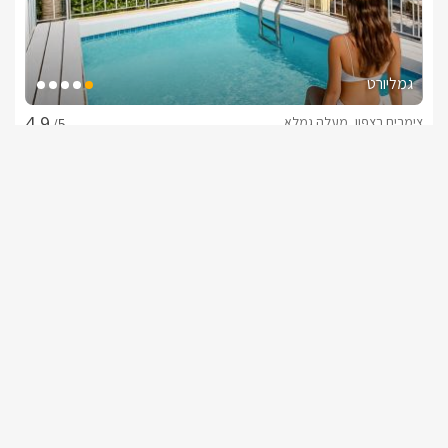
גמליורט
צימרים בצפון, מעלה גמלא
/5
החל מ- ₪1100
בריכה פרטית וגקוזי ספא לכל יורט