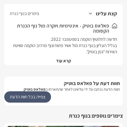
קצת עלינו
צימרים בנוף כנרת
פאלאס בוטיק - אינטימיות ויוקרה מול נוף הכנרת
הקסומה
בגליל העליון בנוף כנרת מול אוויר פתוח ונוף מרהיב הוקמה סוויטת 
הסוויטה הקסומה בנויה ומפוארת, חדישה ומעוצבת בטוב טעם. 
קרא עוד
 חדר שינה זוגי ופרטי עם  חדר רחצה נפרד, סלון ומטבח מרווחים 
חוות דעת על פאלאס בוטיק
בנוף כנרת שבגליל העליון הוקמה סוויטת אירוח חדשה ופרטית 
לחלוטין, עם ג'קוזי פרטי ובריכת אינטימית מחוממת ומקורה בחודשי 
חוות הדעת נכתבו על ידי גולשינו לאחר שהתארחו ב
פאלאס בוטיק
צפייה בכל חוות הדעת
ביציאתכם מהסוויטה אל החצר הפרטית תגלו נוף מפואר ופתוח של 
הכנרת, בריכה בנויה מחוממת ומקורה בחורף, וג'קוזי ספא.
צימרים נוספים בנוף כנרת
הסוויטה