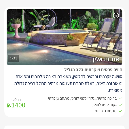
אחוזת אלין
1/21
חוויה פרטית ויוקרתית בלב הגליל
סוויטה יוקרתית ופרטית לחלוטין, מעוצבת בצורה מלכותית ומפוארת
ומאובזרת היטב, בעלת מתחם תענוגות מרהיב הכולל בריכה גדולה
מפוארת.
אחוזת אלין מזמינה אתכם להתפנק בתוך סוויטת יוקרה פרטית לחלוטין
בריכה פרטית, גקוזי ספא לוהט, מתחם גן פרטי
₪1400
עם גן מפואר ובריכה ענקית.
גקוזי ספא לוהט,
מתאימה לכל אירוע אישי וכוללת חווייה מלכותית אמיתית.
מתחם גן פרטי
הסוויטה נחלקת לשני אזורים כאשר המרכזי שבהם (הסלון ואזור הלינה)
ניצב מול חלון הזזה גדול דרכו ניתן להשקיף ולצאת אל הבריכה הפרטית.