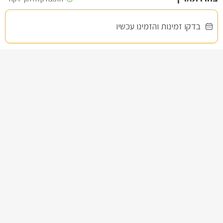
סגול - סוויטת יוקרה
בדקו זמינות והזמינו עכשיו
צימר בצפון, עין יעקב
/5
החל מ- ₪1500
בריכה וגקוזי ספא פרטיים
שובר מילואים