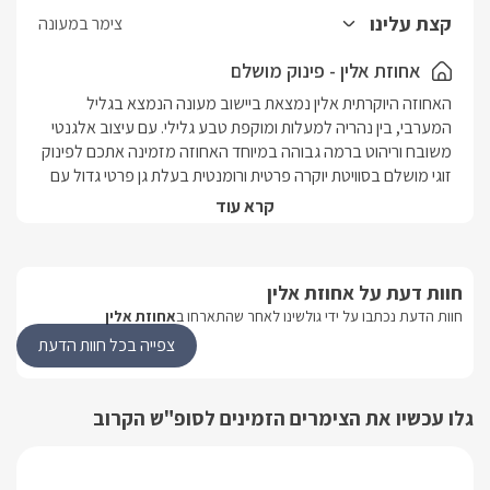
החלל השני כולל את המטבח המאובזר, שולחן סעודה מפואר וחדר
קצת עלינו
צימר במעונה
נוסף לילדים.
אחוזת אלין - פינוק מושלם
האחוזה היוקרתית אלין נמצאת ביישוב מעונה הנמצא בגליל 
המערבי, בין נהריה למעלות ומוקפת טבע גלילי. עם עיצוב אלגנטי 
משובח וריהוט ברמה גבוהה במיוחד האחוזה מזמינה אתכם לפינוק 
זוגי מושלם בסוויטת יוקרה פרטית ורומנטית בעלת גן פרטי גדול עם 
בריכת שחיה ענקית בנויה ומחוממת ולצידה ג'קוזי ספא זרמים 
קרא עוד
משוכלל.הסוויטה הנה פרטית לחלוטין, ומתאימה לזוגות ומשפחות, 
ניצבת בלב חורשים ירוקים וכוללת חדר פנימי נוסף לילדים ואורחים 
נוספים. מיקום הסוויטה האידיאלי נותן זכות בחירה רחבה ממגוון 
חוות דעת על אחוזת אלין
האטרקציות הגליליות המשובחות ביותר.
חוות הדעת נכתבו על ידי גולשינו לאחר שהתארחו ב
אחוזת אלין
צפייה בכל חוות הדעת
נוף האחוזה
אחוזת אלין ממוקמת במרומי הגליל המערבי במושב בעל שטחים 
גלו עכשיו את הצימרים הזמינים לסופ"ש הקרוב
פתוחים נרחבים. מכאן ניתן להשקיף אל הרי הגליל והשטחים 
החקלאיים המקיפים את הסביבה.