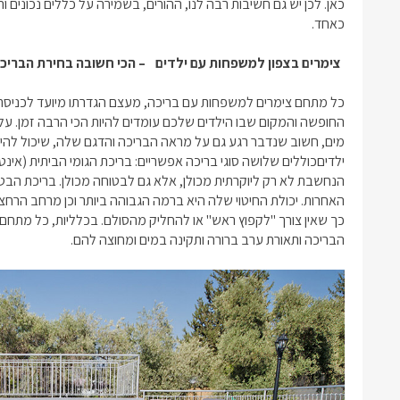
כאן. לכן יש גם חשיבות רבה לנו, ההורים, בשמירה על כללים נכוני
כאחד.
צימרים בצפון למשפחות עם ילדים
– הכי חשובה בחירת הבריכ
כל מתחם
צימרים למשפחות עם בריכה
, מעצם הגדרתו מיועד לכניסת
החופשה והמקום שבו הילדים שלכם עומדים להיות הכי הרבה זמן. על
מים, חשוב שנדבר רגע גם על מראה הבריכה והדגם שלה, שיכול לה
ילדים
כוללים שלושה סוגי בריכה אפשריים: בריכת הגומי הביתית (אינטקס
הנחשבת לא רק ליוקרתית מכולן, אלא גם לבטוחה מכולן. בריכת הבטו
האחרות. יכולת החיטוי שלה היא ברמה הגבוהה ביותר וכן מרחב הרחצה
כך שאין צורך "לקפוץ ראש" או להחליק מהסולם. בכלליות, כל מתחם
הבריכה ותאורת ערב ברורה ותקינה במים ומחוצה להם.