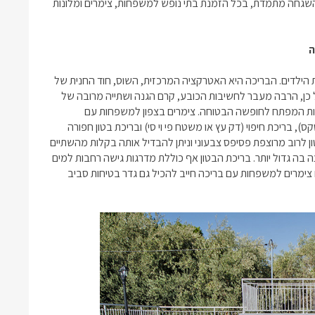
ם והשגחה מתמדת, בכל הזמנת
בתי נופש למשפחות
, צימרים ומלונות
ה
 הילדים. הבריכה היא האטרקציה המרכזית, השוס, חוד החנית של
 כן, הרבה מעבר לחשיבות הכובע, קרם הגנה ושתייה מרובה של
יות המפתח לחופשה הבטוחה.
צימרים בצפון למשפחות עם
), בריכת חיפוי (דק עץ או משטח פי וי סי) ובריכת בטון חפורה
ן לרוב מרוצפת פסיפס צבעוני וניתן להבדיל אותה בקלות מהשתיים
 בה גדול יותר. בריכת הבטון אף כוללת מדרגות גישה רחבות למים
צימרים למשפחות עם בריכה
חייב להכיל גם גדר בטיחות סביב