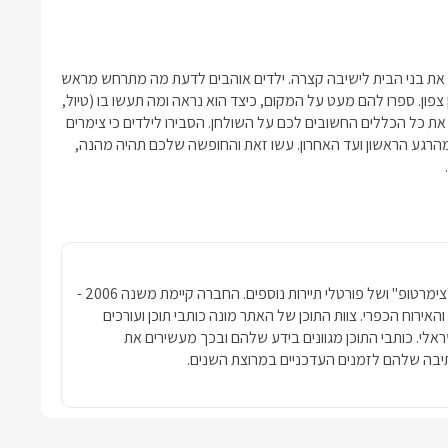
ו את בני הבית לישיבה קצרה. ילדים אוהבים לדעת מה מתרחש מראש
פון. ספרו להם מעט על המקום, כיצד הוא נראה ומה תעשו בו (טיול,
 את כל הכללים החשובים לכם על השולחן. הסבירו לילדים כי
צימרים
רגע הראשון ועד האחרון. עשו זאת והחופשה שלכם תהיה מהנה,
חברת פרסומדיה נטגרופ הבעלים של האתר "צימרטופ" ושל פורטלי תיירות נוספים. החברה קיימת משנה 2006 -
ימרים והאירוח הכפרי. צוות התוכן של האתר מונה כותבי תוכן ועורכים
שראלי. כותבי התוכן מגוונים בידע שלהם ובכך מעשירים את
בה שלהם לזמנים העדכניים במרוצת השנים.