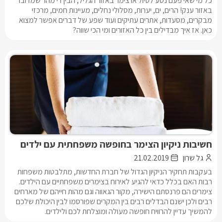
כל מי שאי פעם נסע לטיול או צימר באזור הגליל, הבין די מהר שמדובר
באזור ענק! הרים, ים, יערות, מסלולי נחלים, מעיינות חמים, מרכזי
מבקרים, מסעדות, אתרים עתיקים ועוד שפע של דברים אפשר למצוא
כאן. אז איך מבדילים בין כל האזורים ומי הכי שווה?
חשיבות ניקיון הצימר בחופשה משפחתית עם ילדים
גל שרון
21.02.2019
בעקבות תחקיר הניקיון הגדול של חברת החדשות, מתלבטות משפחות
רבות האם בכלל כדאי להגיע לאירוח בצימרים משפחתיים עם הילדים.
צימרים הם פרנסתם הישירה, מקור הגאווה וגם מהות חייהם של מארחים
רבים ולכן ישנם הבדלים רבים בין המקרים שפורסמו לבין היכולת שלכם
להמשיך עדיין להרוויח חופשה מעולה ומוצלחת לכם ולילדים.