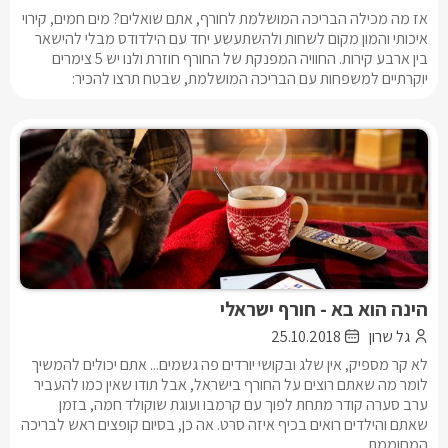
אז מה מכילה הבריכה המושלמת לחורף, אתם שואלים? מים חמים, קירוי
איכותי והמון מקום לשחות ולהשתעשע יחד עם הילדודס מבלי להישאר
בין ארבע קירות. החוויה המפנקת של החורף חוזרת ולנו יש 5 צימרים
יוקרתיים למשפחות עם הבריכה המושלמת, שבטח תרצו להכיר:
הינה הוא בא - חורף ישראלי
גל שרון
25.10.2018
לא קר מספיק, אין שלג ובקושי יורדים פה גשמים... אתם יכולים להמשיך
לומר מה שאתם רוצים על החורף בישראל, אבל תודו שאין כמו להעביר
ערב סערה קודר מתחת לפוך עם קרמבו ועוגת שוקולד חמה, בזמן
שאתם והילדים רואים בכיף איזה סרט. אה כן, בסיום קופצים ראש לבריכה
המחוממת.