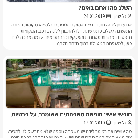
השלג פה! אתם באים?
גל שרון
24.01.2019
אם עדיין לא פצחתם בריצת אמוק היסטרית כדי למצוא מקומות בשורה
הראשונה לשלג, כדאי שתתחילו להתכונן ללינה ברכב. המקומות
נתפסים במהירות מסחררת והפקקים כבר נערמים. אז מה מחכה לכם
כאן, למשפחה המטיילת בתוך הזהב הלבן?
חופשי אישי: חופשה משפחתית ששומרת על פרטיות
גל שרון
17.01.2019
מה עושים אם בצימר לידנו יש משפחה נוספת שלא מתחשק לנו להכיר?
איך מוצאים את המקום הכי שקט שיש? והאם יש כזה דבר בריכת חורף