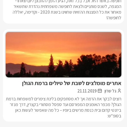
חופשה באשר היא. אבל בכל זאת, הגיע הזמן להתכונן ליום שאחרי
המגפה, לשנס מותניים ולצאת לחופשה משפחתית נהדרת שתשאיר
מאחור את כל הסצנות ההזויות שחווינו בשנת 2020 - וקדימה, יאללה
לחופשה!
אתרים מומלצים לשבת של טיולים ברמת הגולן
גל שרון
21.11.2019
רוצים לבקר את הרמה אך לא מסתפקים בלינת צימרים למשפחות ברמת
הגולן? מכפר האומנים המפורסם ועד ספסל מסתורי בקצרין, דרך מנזר
ביזנטי קדום ובית כנסת מרשים ביופיו – כל מה שאפשר לעשות כאן
בסופ"ש: