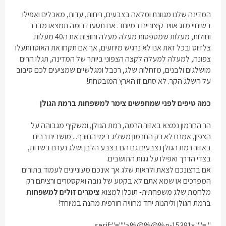
המדינה שלנו מגוונת ומלאה בצבעים, ריחות, עדות, מאכלים ואפילו
בשינויי מזג אוויר קיצוניים במיוחד. אם תסעו דרומה תמצאו מדבר
וחולות, מעלות שמטפסות מעלה מעלה וחוצות את ה40 מעלות
צלזיוס ובכל זאת אנו לא נרגיש מיוזעים, אך אם תקחו את האוטו ותעלו
צפונה, למעלה למעלה לקצה הצפוני ביותר של המדינה, תגלו הרים
מושלגים ולבנים, מזחלות שלג, רכבל ומגלשיים שמציעים לכם סיבוב
על השלג הקר. לא סתם זו הארץ המובטחת!
כמה טיפים לפני שמחפשים צימר למשפחות ברמת הגולן
הר החרמון נמצא באזור הרמה, רמת הגולן, ומשקיף מגבוהה על
הצפון, אמנם לא רק החרמון משליג בימי החורף... מושבים רבים
באזור רמת הגולן נצבעים גם הם בצבע הלבן ושלג נערם בשדות,
בצדי הדרך ואפילו על גגות התושבים.
אם ברצונכם לצאת ולראות שלג אך אינכם מעוניינים לעמוד בתורים
המפרכים או שמא אתם לא בקטע של גובה ואקסטרים ורציתם רק
מלחמת שלג משפחתית- תוכלו למצוא
צימרים זולים למשפחות
ברמת הגולן וליהנות יחד מחוויה חורפית מהנה במיוחד!
",="" serif;"="">%@%@%p-15391x