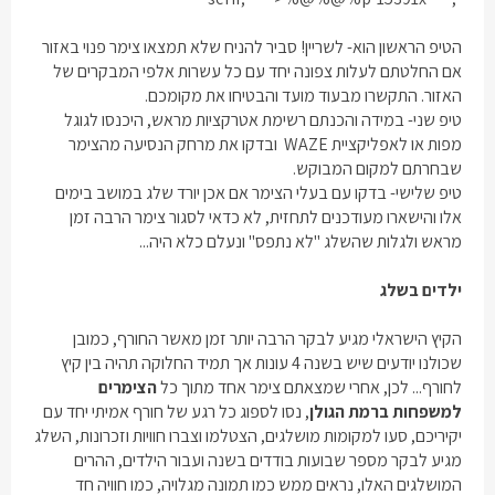
הטיפ הראשון הוא- לשריין! סביר להניח שלא תמצאו צימר פנוי באזור
אם החלטתם לעלות צפונה יחד עם כל עשרות אלפי המבקרים של
האזור. התקשרו מבעוד מועד והבטיחו את מקומכם.
טיפ שני- במידה והכנתם רשימת אטרקציות מראש, היכנסו לגוגל
מפות או לאפליקציית WAZE ובדקו את מרחק הנסיעה מהצימר
שבחרתם למקום המבוקש.
טיפ שלישי- בדקו עם בעלי הצימר אם אכן יורד שלג במושב בימים
אלו והישארו מעודכנים לתחזית, לא כדאי לסגור צימר הרבה זמן
מראש ולגלות שהשלג "לא נתפס" ונעלם כלא היה...
ילדים בשלג
הקיץ הישראלי מגיע לבקר הרבה יותר זמן מאשר החורף, כמובן
שכולנו יודעים שיש בשנה 4 עונות אך תמיד החלוקה תהיה בין קיץ
לחורף... לכן, אחרי שמצאתם צימר אחד מתוך כל
הצימרים
למשפחות ברמת הגולן
, נסו לספוג כל רגע של חורף אמיתי יחד עם
יקיריכם, סעו למקומות מושלגים, הצטלמו וצברו חוויות וזכרונות, השלג
מגיע לבקר מספר שבועות בודדים בשנה ועבור הילדים, ההרים
המושלגים האלו, נראים ממש כמו תמונה מגלויה, כמו חוויה חד