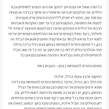
כל הורה שואל את עצמו איך להפוך את רגעי הנופש לחווייתיים עבור
הילדים. מה שלמבוגרים נראה טריוויאלי כמו שיזוף בבריכה או מנוחה
עם ספר טוב, ממש לא יספיק לילדיכם הנרגשים שרק מעוניינים
למצות את החופשה, המקום והסביבה עד תום. הסקרנות והאנרגיות
הרבות של הילדודס מאלצים הורים רבים למצוא פתרונות "בשידור חי"
ולאלתר, בעוד שאלו הצופים מראש את התרחישים האפשריים יעדיפו
לסגור הכל מראש ולבחור גם אטרקציה שתעניין ותגוון את הבילוי. אז
נכון, כל
מתחם צימרים למשפחות בצפון
בעצם כולל בריכה גדולה
ויפה שכולכם יכולים לכלות בה את היום, אך מה כל זה שווה מבלי
להתייחס ולו רק טיפה גם לאזור היפהפה שאתם נמצאים בו?
מתחם צימרים למשפחות בצפון
– הטובים ביותר
המקום: ארבע עונות בגליל, אילניה
מה הולך כאן: בגדול, מדובר במתחם
צימרים למשפחות עם בריכה
וספא זרמים שצופים אל הרכסים הצבעוניים בפתחו של הגליל
התחתון. בקטן, יש כאן ארבע סוויטות מדהימות לזוגות וילדים, עם
ריהוט איכותי ונוח בכל אחת ואף ג'קוזי ספא פרטי בשתיים מהיחידות.
לאן מטיילים פה: שביל אילניה, המעיין החבוי בתוך המושב (שאלו את
המארחים), יער לביא ומספר חוות סוסים לטיולים מרתקים.