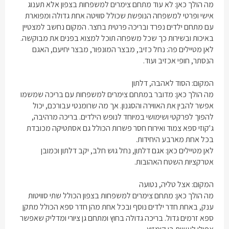
מה הולך כאן: לא עוד
מתחם צימרים למשפחות בצפון
אלא תענוג
אישי ופרטי למשפחה הנופשת שכולל סוויטה אחת גדולה ומפוארת
עם מתחם ילדים נפרד ובריכה פרטית בחצר. המקום נחשב למצטיין
באיכות ובשירות כך שכל משפחה תוכל למצוא בפנים את מבוקשה.
לאן מטיילים פה: נחל כזיב, מבצר המונפור, מבצר יחיעם, האגם
הנסתר, חופי אכזיב ועוד.
המקום: הסוד לאהבה, דלתון
מה הולך כאן: מדובר במתחם
צימרים למשפחות עם בריכה
שמשמו
אפשר להבין את האווירה והסגנון. אך מה שרומנטי עבורכם, יכול
להפוך לפרקטי ושימושי במיוחד לנופש הילדים. בריכה מרהיבה,
ג'קוזי ספא צמוד ואירוח חסר פשרות הכולל גם אסתטיקה מכובדת
בכל אחת מארבע היחידות.
לאן מטיילים כאן: אגם דלתון, נחל גוש חלב, יקב דלתון וכמובן
אטרקציות השטח האהובות.
המקום: אצל טליה, נטועה
מה הולך כאן:
מתחם צימרים למשפחות בצפון
הכולל שתי סוויטות
ענק, באחת חדר ילדים נוסף ובכל אחת מהן חדר ספא הכולל מתקן
ספא זרמים גדול. בריכה גדולה בחוץ ומתחם גן ציורי ומדליק שאפשר