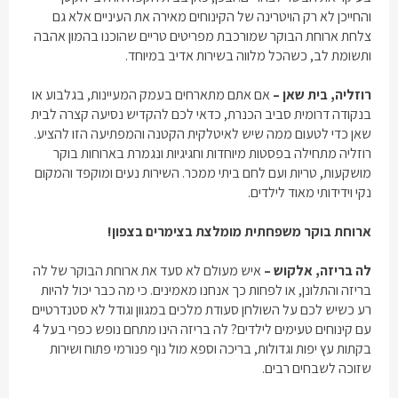
והחייכן לא רק הויטרינה של הקינוחים מאירה את העיניים אלא גם
צלחת ארוחת הבוקר שמורכבת מפריטים טריים שהוכנו בהמון אהבה
ותשומת לב, כשהכל מלווה בשירות אדיב במיוחד.
רוזליה, בית שאן –
אם אתם מתארחים בעמק המעיינות, בגלבוע או
בנקודה דרומית סביב הכנרת, כדאי לכם להקדיש נסיעה קצרה לבית
שאן כדי לטעום ממה שיש לאיטלקית הקטנה והמפתיעה הזו להציע.
רוזליה מתחילה בפסטות מיוחדות וחגיגיות ונגמרת בארוחות בוקר
מושקעות, טריות ועם לחם ביתי ממכר. השירות נעים ומוקפד והמקום
נקי וידידותי מאוד לילדים.
ארוחת בוקר משפחתית
מומלצת בצימרים בצפון!
לה בריזה, אלקוש –
איש מעולם לא סעד את ארוחת הבוקר של לה
בריזה והתלונן, או לפחות כך אנחנו מאמינים. כי מה כבר יכול להיות
רע כשיש לכם על השולחן סעודת מלכים במגוון וגודל לא סטנדרטיים
עם קינוחים טעימים לילדים? לה בריזה הינו מתחם נופש כפרי בעל 4
בקתות עץ יפות וגדולות, בריכה וספא מול נוף פנורמי פתוח ושירות
שזוכה לשבחים רבים.