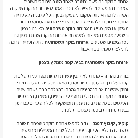
ארוחת הבוקר בחופשה נחשבת לאחד השירותים הכי חשובים
שמתחם הנופש יכול להציע. לא בכדי נאמר שארוחת הבוקר היא קנה
המידה לרמה ואיכות המקום ומספיקה בסך הכל עגבנייה לא טרייה
אחת בצלחת כדי להוציא גם את הישראלי הרגוע והמנומס ביותר
מאיזון. אז היכן מגישים
ארוחת בוקר משפחתית
מצוינת בצפון
ובשפע? אספנו המלצות למסעדות ארוחות הבוקר השוות בצפון וגם
כמה צימרים שמכינים
ארוחת בוקר משפחתית
גדולה וטרייה שזוכה
להמלצות מעולות. בתיאבון!
ארוחת בוקר משפחתית
בבית קפה מומלץ בצפון
בורדו, נהריה –
מתחת לאף, בין עשרות רשתות מפורסמות של בתי
קפה ועל דרך הגעתון המפורסמת, נמצא בית קפה-מסעדה חלבי
וותיק שמשרת את הנהריינים באהבה ובהצלחה כבר עשרות שנים.
ארוחת הבוקר בבורדו כוללת נוסף על הביצים, המיצים, הלחמניות
והסלטים גם פלטת גבינות ענקית ומושקעת לכל הסועדים עם המון
גבינות מיוחדות ובכמות מאתגרת למדי.
קוקיה, קיבוץ דפנה –
נדיר לתפוס
ארוחת בוקר משפחתית
טובה
ומשביעה בגליל העליון, בעיקר בגלל שרוב המטיילים מחפשים
בעיקר את הבשר לצהריים. ובכן, כאן בבית הקפה החלבי הקטן