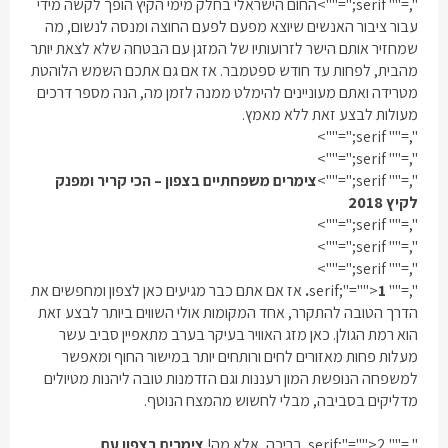
",="" serif;"="">
החום הישראלי בחלק מימי הקיץ הופך לקשה מידי
עבור ציבור האנשים שיוצא מפעם לפעם החוצה ומנסה לנשום, מה
שמחזיר אותם הישר לזרועותיו של המזגן עם הבטחה שלא לצאת יותר
מהבית, לפחות עד חודש ספטמבר. אז אם גם אתכם השמש הלוהטת
מטרידה ואתם מעוניינים להימלט ממנה לזמן מה, הנה מספר דרכים
מעולות לבצע זאת ללא מאמץ.
",="" serif;"="">
",="" serif;"="">
",="" serif;"="">
צימרים משפחתיים בצפון – הכי קריר ומפנק
לקיץ 2018
",="" serif;"="">
",="" serif;"="">
",="" serif;"="">
",="" serif;"="">
1.
אז אם אתם כבר מגיעים כאן לצפון ומחפשים את
הדרך הטובה להתקרר, אחד המקומות אולי השווים ביותר לבצע זאת
הוא רמת הגולן. כאן מזג האוויר בעיקר בערב מתאפיין סביב עשר
מעלות פחות מאזורים לחים ורותחים יותר במישור החוף ומאפשר
למשפחה הנופשת המון רעננות וגם הזדמנות טובה ליהנות מטיולים
מדליקים בסביבה, מבלי לחשוש מהמצח הנוטף.
",="" serif;"="">
2.
בריכה, אלא מה!
צימרים בצפון עם