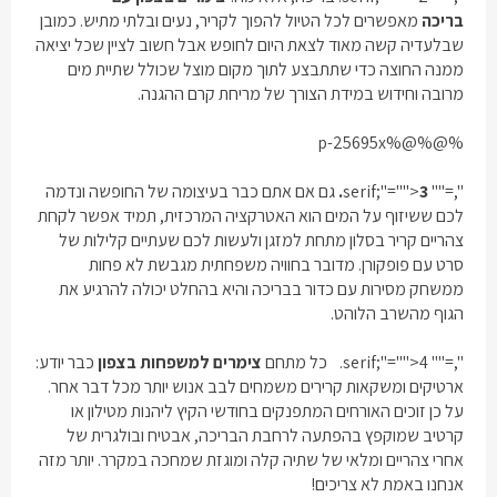
בריכה
מאפשרים לכל הטיול להפוך לקריר, נעים ובלתי מתיש. כמובן
שבלעדיה קשה מאוד לצאת היום לחופש אבל חשוב לציין שכל יציאה
ממנה החוצה כדי שתתבצע לתוך מקום מוצל שכולל שתיית מים
מרובה וחידוש במידת הצורך של מריחת קרם ההגנה.
%@%@%p-25695x
",="" serif;"="">
3.
גם אם אתם כבר בעיצומה של החופשה ונדמה
לכם ששיזוף על המים הוא האטרקציה המרכזית, תמיד אפשר לקחת
צהריים קריר בסלון מתחת למזגן ולעשות לכם שעתיים קלילות של
סרט עם פופקורן. מדובר בחוויה משפחתית מגבשת לא פחות
ממשחק מסירות עם כדור בבריכה והיא בהחלט יכולה להרגיע את
הגוף מהשרב הלוהט.
",="" serif;"="">
4.
כל מתחם
צימרים למשפחות בצפון
כבר יודע:
ארטיקים ומשקאות קרירים משמחים לבב אנוש יותר מכל דבר אחר.
על כן זוכים האורחים המתפנקים בחודשי הקיץ ליהנות מטילון או
קרטיב שמוקפץ בהפתעה לרחבת הבריכה, אבטיח ובולגרית של
אחרי צהריים ומלאי של שתיה קלה ומוגזת שמחכה במקרר. יותר מזה
אנחנו באמת לא צריכים!