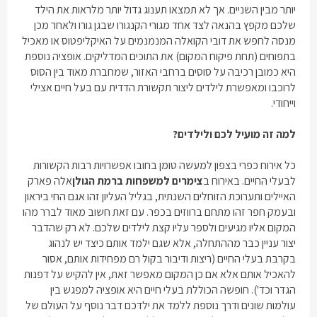
יותר מבין השניים. אך לא תמצאו תענוג גדול יותר מלראות את הילד
שלכם מקפץ בהנאה לצד אחד מגורי הקנגורו שבגן גורו ולאחר מכן
מנסה לחפש את דובי הקואלה המנמנמים על האיקליפטוס או מאכיל
בתפוחים (תחת פיקוח המקום) את התוכים המדליקים. אופציה נוספת
היא כמובן רכיבה על סוסים ברחבי האזור, שמחברת מאוד בין הסוס
לרוכבו ומאפשרת לילדים ליצור תקשורת הדדית עם בעל חיים אצילי
וייחודי.
למה זה מועיל לכם ולילדים?
כל אירוח כפרי בצפון למעשה טומן בחובו אפשרויות רבות הקשורות
לבעלי החיים. באירוח ב
צימרים למשפחות ברמת הגולן
אלה פארק
האיילים ותערוכת הזוחלים השנתית, בגליל העליון זהו אגם החי ביראון
ובעמק חפר זהו מתחם ברווזים בכפר. עם זאת חשוב מאוד לברר מהו
המקום אליו מגיעים ולספר עליו קצת לילדים שלכם. לא רק שהדבר
יצור עניין כבר מההתחלה, אלא שגם ילמד אותם כיצד יש לנהוג
בקרבת בעלי החיים (ריצות ודיבור בקול רם מפחידות אותם, אסור
להאכיל אותם אלא אם כן המקום מאפשר זאת, אין להקיש על דפנות
הגדר וכד'). חופשה הכוללת בעלי חיים היא אופציה למפגש בין
עולמות שונים ודרך נוספת ללמד את ילדכם דבר נוסף על העולם של