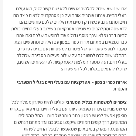
אם יש נושא שיכול להלהיב אנשים ללא שום קשר לגיל, הוא עולם
בעלי החיים. אנחנו אוהבים אותם ועל כן מסתקרנים לראות כיצד הם
חיים ומתנהגים. עכשיו רק דמיינו את הילדים שלכם פוגשים בהם
לראשונה ומתלהבים פי שניים! אטרקציות בשילוב בעלי החיים יכולות
להיות דבר נפלא וערך מוסף גדול מאוד לחופשה שלכם ואם אתם
כבר נמצאים במתחם אירוח כפרי בצפון עם הילדים ומחפשים קצת
מעבר לנופש סטנדרטי של צימרים למשפחות עם בריכה פרטית,
בהחלט שווה לכם לחשוב גם על שילוב פעילות בסביבה שכוללת
בעלי חיים. הנה מספר המלצות לאטרקציות לפי האזורים השונים,
שיוכלו להתאים בקלות לכל המשפחה:
אירוח כפרי בצפון – אטרקציות עם בעלי חיים בגליל המערבי
והכנרת
צימרים למשפחות בגליל המערבי
יכולים להיות פיתרון מעולה לכל
מי שמעוניין בהיכרות מעמיקה יותר עם בעלי החיים. בחי פארק בקרית
מוצקין אפשר לפגוש במגוון רחב ביותר של חיות – החל מהפילים
המתוקים, דרך קופים חמודים שיקפצו סביבכם ועד מתחם הנחשים
המהפנט. הפארק בנוי באופן שמאפשר לבעלי החיים לשהות
בסביבה דומה לזו שבטבע ושאינה מגודרת בכלובי ברזל למען