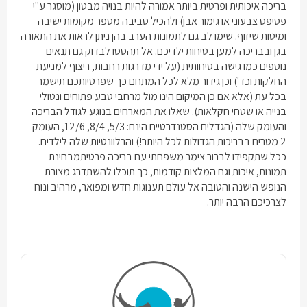
בריכה איכותית ופרטית ביותר אמורה להיות בנויה מבטון (מוסגר ע"י
פסיפס צבעוני או גימור אבן) ולהכיל סביבה מספר מקומות ישיבה
ומיטות שיזוף. שימו לב גם לתמונות הערב בהן ניתן לראות את התאורה
בגן ובבריכה למען בטיחות ילדיכם. אל תהססו לבדוק גם תנאים
נוספים כמו גישה בטיחותית (על ידי מדרגות רחבות, ריצוף למניעת
החלקות וכד') וכן גידור מלא לכל המתחם כך שפרטיותכם תישמר
בכל עת (אלא אם כן המיקום הינו מול מרחבי טבע פתוחים ונטולי
בנייה או שטחי חקלאות). שאלו את המארחים בנוגע לגודל הבריכה
והעומק שלה (הגדלים הסטנדרטיים הינם: 5/3, 8/4, 12/6, העומק –
2 מטרים בבריכות הגדולות לכל היותר!) והרלוונטיות שלה לילדים.
ככל שתקפידו לברור
צימר משפחתי עם בריכה פרטית
מבחינת
תמונות, איכות וגם המלצות קודמות, כך תוכלו להשתדרג מצורת
הנופש הישנה והטובה אל עולם תענוגות חדש ומפואר, מרהיב ונוח
לצרכיכם הרבה יותר.