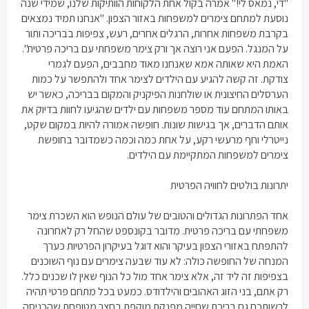
"די, נמאס לי!" אמרה בקול אחת הלקוחות הוותיקות שלנו, שמידי שנה
נוסעת למתחם
צימרים למשפחות
באזור הצפון. "אנחנו תמיד נמצאים
בקרבת משפחות אחרות, הרגלים אחרים, רעש, צפיפות בבריכה ותור
על המנגל. הפעם אני רוצה אך ורק
צימר משפחתי עם בריכה פרטית
".
האמת היא שאותה אמא שאנחנו מאוד מחבבים, הפעם לגמרי
צודקת. זה קשה להגיע עם הילדים לצימר אחד ולהתפשר על כמות
הערסלים החיצונית או שולחנות הפיקניק והמקום בבריכה, כאשר יש
באותו המתחם עוד מספר משפחות עם ילדים שהגיעו לחוות בדיוק את
אותם הדברים, אך בגישות שונות. חופשה אמורה להיות במקום שקט,
נייטרלי וחף מרעשי רקע, על אחת כמה וכמה כשמדובר בחופשת
צימרים למשפחות
המתקיימת עם הילדים.
יתרונות בולטים לחוויה הפרטית
אחד הפתרונות הגדולים והטובים של עולם הנופש הוא השכרת
צימר
משפחתי עם בריכה פרטית
. מדובר בקונספט שהחל רק לאחרונה
להתפתח באזורי הצפון בעיקר והוא דוגל בעיקרון הפרטיות כערך
המנחה של החופשה כולה: לא עוד שבעה
צימרים עם נוף
השוכנים
בצפיפות זה ליד זה, אלא צימר אחד מול כל הנוף שאין לו שכנים כלל.
רק אתם, בני הזוג האהובים והילדודס. כמעט בכל מתחם פרטי תהיה
לרשותכם גם בריכת שחייה מפנקת מוקפת בחצר מטופחת שהכניסה