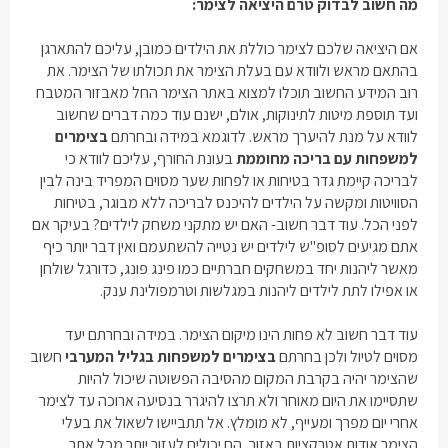
מה חשוב לבדוק טרם היציאה לצימר:
אם היציאה שלכם לצימר כוללת את הילדים כמובן, עליכם להתארגן
בהתאם מראש ולוודא עם בעלת הצימר את תכולתו של הצימר. את
רוב המידע החשוב תוכלו למצוא באתר הצימר החל מאבזור המטבח
ועד תוספת מיטות לתינוקות, אולם, ישנם עוד כמה דברים שחשוב
לוודא על מנת להיערך מראש. לדוגמא במידה ובחרתם
בצימרים
למשפחות עם בריכה מחוממת
בעונת החורף, עליכם לוודא כי
לבריכה קיימת גדר בטיחות או לפחות שער מסוים המפריד בינה לבין
הסוויטות ומקשה על הילדים להיכנס לבריכה ללא מבוגר, בטיחות
לפני הכל. עוד דבר חשוב- האם יש מתקני משחק לילדים? בעיקר אם
אתם מגיעים לסופ"ש לילדים יש נטייה להשתעמם ואין דבר יותר כיף
מאשר ליהנות יחד במשחקים חברתיים כמו פינג פונג, כדורגל שולחן
או אפילו לתת לילדים ליהנות במגלשות וטרמפולינת ענק.
עוד דבר חשוב לא פחות הינו מיקום הצימר. במידה ובחרתם יעד
מסוים לטיול ולכן בחרתם
בצימרים למשפחות בגליל המערבי
חשוב
שהצימר יהיה בקרבת המקום מהסיבה הפשוטה שיכול להיות
שתסיימו את היום מאוחר ולא תרצו להיגרר בנסיעה ארוכה עד לצימר
אחרי יום מפרך ומעייף, לא מומלץ. אל תתביישו לשאול את בעלי
הצימר אודות אטרקציות באזור, הם יכולים לעזור יותר מכל אתר