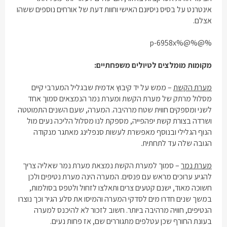
אינטרנט על בסיס ניסיונם האישי וחוות דעת של אורחים נוספים ששהו
אצלם.
%@%@%p-6958x
מקומות מומלצים לטיולים משפחתיים:
מערת הקשת
– ממש על יד קיבוץ אדמית שבגליל המערבי קיים
מסלול מרתק של מערת הקשת ומערת נמר הנמצאים סמוך אחד
לשני ומספקים חווית שטח מרהיבה. המערה, שעם השנים התמוטטה
ושרדה בצורת קשת יפהפייה, מספקת לנו מסלול הליכה נעים מול
הנוף הגלילי ובנוסף מאפשרת לעשות סנפלינג מאתגר מנקודה
הגובה שלה עד לתחתית.
מערת נמר
– סמוך למערת הקשת נמצאת מערת נמר שאליה צריך
להגיע ערוכים מראש עם פנסים. המערה הינה מערת נטיפים ולכן
חשוכה מאוד, ישנם קטעים צרים ותאלצו לזחול ולטפס בסולמות,
במשך שנים חדרו מים לסדקי המערה והמיסו את סלע הגיר וכך נוצרו
הנטיפים, חוויה מרהיבה ביותר. חשוב לזכור לא להיכנס למערה
בעונת החורף שכן עטלפים מתגוררים שם, אז פחות נעים.