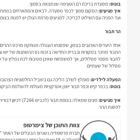
בונוס:
מסעדת בריכת רם הטעימה שנמצאת בסמוך.
איך מגיעים:
המקום סמוך לכפר מסעדה. לבאים והמתארחים במתח
ועד הפניה עם השילוט לבריכה. למגיעים מרמת הגולן יש לפנות בצומ
הר תבור
אחד היעדים האהובים בצפון, שפסגתו העגולה מנותקת מרכס ההרים 
התבור מוזכר במקורות ובברית החדשה בזכות נס ההשתנות של ישו וב
לתבור מספר מסלולים, אך למשפחות שאינן מטיבות לכת נמליץ על ש
מסלול של שעתיים.
הפעלה לילדים:
מומלץ לשלב הליכה גם בשביל החלמוניות הצהובות
בונוס:
בכפר קיש וכפר תבור ישנן אטרקציות מעולות להשלמת הביקור
איך מגיעים:
לפסגת ההר.
צוות התוכן של צימרטופ
למעלה מ-18 שנים של ניסיון בתחום הצ