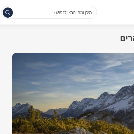
היכן ומתי תרצו לנפוש?
רים