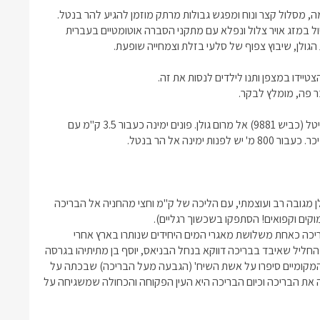
ה, מסלול קצר ונוח ומפגש גבולות מרתק מוזמן להגיע להר בנטל.
ול במזג אויר צלול ונפלא עם מתקני הסברה אוטומטיים בעברית
 הגולן, שיבוץ צפוף של סלעי בזלת וצמחייה שופעת.
יידו במצפן ותנו לילדים לנסות את זה.
 פה, מומלץ לבקר.
למגיעים מדרום על כביש 91: פונים שמאלה בצומת אביטל (כביש 9881) אל מרום גולן. פונים ימינה כעבור 3.5 ק"מ עם
נה אל הר בנטל.
ולן מגובה רב ועוצמתי, עם הליכה של ק"מ וחצי מהחניה אל הבריכה
וקים וקפואים! הסתפקו בשכשוך רגליים).
יכה כאחת משלושת מאגרי המים היחידים שנותרו בארץ אחרי
החליל שאיבד בבריכה דווקא בנחל הבניאס, יוסף בן מתיתיהו בגרסה
 המקומיים סיפרו על אשת השיח' (הגבעה מעל הבריכה) שבכתה על
את הבריכה וכיום הבריכה היא העין הפקוחה והכחולה שמשגיחה על