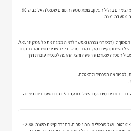
מי
צימרים בגליל העליון
בצומת מסעדה פונים שמאלה אל כביש 98
ת מסעדה ימינה.
הסמוך לו (רכס הרי נצרת) ואפשר לראות ממנה את כל עמק יזרעאל.
של חשיבותו קיים במקום מנזר מרשים לצד שרידי חפיר ומבצר קדום.
ביל הפסגה שאורכו עד שעה וחצי. ההגעה לכנסיה עוברת דרך
, לספור את הפרחים ולהצטלם.
.
פונים שמאלה בצומת תבור (לכביש 7266) לכיוון דבוריה. בכיכר פונים ימינה עם השילוט וכעבור 5 דקות נסיעה פונים ימינה
חברת פרסומדיה נטגרופ הבעלים של האתר "צימרטופ" ושל פורטלי תיירות נוספים. החברה קיימת משנה 2006 -
ימרים והאירוח הכפרי. צוות התוכן של האתר מונה כותבי תוכן ועורכים