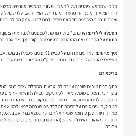
כל מי שמחפש
צימרים בגליל העליון
ומעוניין בתצפית פנורמית מרשימ
ההר הוא אחד משני הרי געש רדומים (השני הוא הר אביטל) שכולל טי
ואנגלית. הנוף היפהפה כולל את סוריה, דרום לבנון, עמק החולה ורמת
הפעלה לילדים:
הידעתם? בזלת גורמת למצפנים לאבד את הצפון. הצט
בונוס:
על ההר נמצאת המסעדה המפורסמת "קופי ענן". אם אתם כבר
איך מגיעים:
השילוט להר בנטל ומרום גולן. ממשיכים ק"מ נוסף ופונים שמאלה בכיכר. כעבור 800 מ' יש לפנות ימי
בריכת רם
בתוך הרים ציוריים שוכנת עין כחולה וטבעית. המסלול עטוף בנופי הג
בסך הכל. המקום מומלץ מאוד לפיקניקים וטבילה (זהירות – המים עמ
הפעלה לילדים: עשרות אגדות סופרו על המקום. במדרש מוזכרת הבר
המבול, היוונים סיפרו על זרימה תת קרקעית שגרמה לפאן למצוא את 
מאוחרת יותר טען כי חומר שפיזר אל הבריכה נמצא גם הוא בבניאס,
הפרידה מאהובה השיח' הקשיש (החרמון) ובכתה כל כך, עד שמילאה 
אהובה.