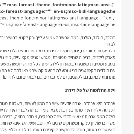
ri;="" mso-fareast-theme-font:minor-latin;mso-ansi-
anguage:en-us;mso-fareast-language:="" en-us;mso-bidi-language:he
fareast-theme-font:minor-latin;mso-ansi-language:="" en-
us;mso-fareast-language:en-us;mso-bidi-language:he"="">
הולנד, הולנד, הולנד, כמה אפשר לשמוע עלייך ורק לקנא בתושביי
לבקר!
בלב יערות מטופחים, ירוקים ומלבלבים תמצאו כפר נופש הולנדי שפ
פארק לילדים, בריכות שחייה מפוארת, מגרשי טניס מקצועיים, מיני גו
בטבע ומסיבות משגעות במועדון לילה. יש פה כל מה שחופשה משפחת
עם הילדים הקטנטנים בני 3 ומעלה התעסוקה שתמצאו
פתרונות לכולם, גם לקטנים, גם למתבגרים, גם לבוגרים וגם להורים!
וילת החלומות של פלורידה
:
ארה"ב היא ארה"ב ואנחנו יודעים שיש בה המון לעשות, בשכונת מגו
הכניסה אליה הינה מתוך בניין בו נמצא שומר וכניסה לבניין הינה ל
בוילה המפוארת תמצאו 6 חדרי ש
עשיר בו שולחן סנוקר ומשחקים שונים לילדים... ושיא השיאים- שיחות 
האינטרנט באזור, תוכלו להתקשר ליקיריכם בארץ בכל זמן וללא עלות!