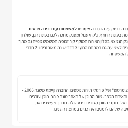
ונה בדיוק על ההגדרה
צימרים למשפחות עם בריכה פרטית
.
 בעונת החורף, ג'קוזי עגול ומפנק מחכה לכם בפינת הגן, שולחן
יאו ענק הנמצא בסלון האירוח המוקף קיר זכוכית המשמש צפייה גם מתוך
המים, הקיר מחובר מ-9 מסכיLCD איכותיים ובעל מערכת שמע הניתנים לשמיעה גם במתחם החוץ! 3 חדרי שינה מאובזרים ו-2 חדרי
כל המשפחה.
חברת פרסומדיה נטגרופ הבעלים של האתר "צימרטופ" ושל פורטלי תיירות נוספים. החברה קיימת משנה 2006 -
ימרים והאירוח הכפרי. צוות התוכן של האתר מונה כותבי תוכן ועורכים
שראלי. כותבי התוכן מגוונים בידע שלהם ובכך מעשירים את
בה שלהם לזמנים העדכניים במרוצת השנים.