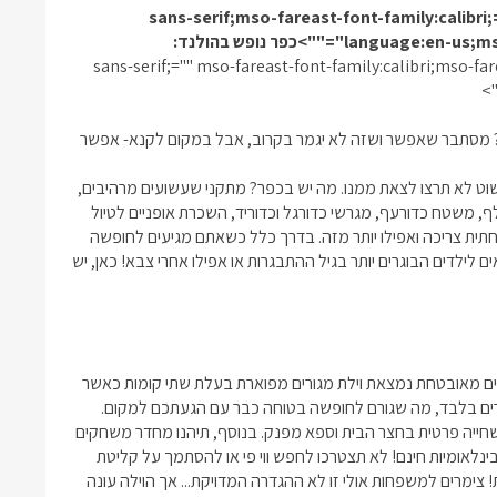
",sans-serif;mso-fareast-font-family:calib
l"="">כפר נופש בהולנד:
",sans-serif;="" mso-fareast-font-family:calibri;mso-
ך? מסתבר שאפשר ושזה לא יגמר בקרוב, אבל במקום לקנא- אפשר
שוט לא תרצו לצאת ממנו. מה יש בכפר? מתקני שעשועים מרהיבים,
לף, משטח כדורעף, מגרשי כדורגל וכדוריד, השכרת אופניים לטיול
ית צריכה ואפילו יותר מזה. בדרך כלל כשאתם מגיעים לחופשה
 להם לא תתאים לילדים הבוגרים יותר בגיל ההתבגרות או אפילו אחרי צבא! כאן, יש
רים מאובטחת נמצאת וילת מגורים מפוארת בעלת שתי קומות כאשר
דיירים בלבד, מה שגורם לחופשה בטוחה כבר עם הגעתכם למקום.
ינה מפנקים, 4 חדרי רחצה, בריכת שחייה פרטית בחצר הבית וספא מפנק. בנוסף, תיהנו מחדר משחקים
בינלאומיות חינם! לא תצטרכו לחפש ווי פי או להסתמך על קליטת
 צימרים למשפחות אולי זו לא ההגדרה המדויקת... אך הוילה עונה