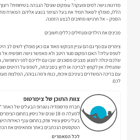
מדרגות גישה למים ומעקה? עומקים שונים? הגבהה בטיחותית? ריצו
הללו, מומלץ לשאול תמיד את בעל הצימר בנוגע אליהם. המארח מח
הספק – אל תרגישו מחויבים לבצע הזמנה.
מכינים את הילדים ומנחילים כללים חשובים
צימרים עם נוף
גם הם עניין מבוקש מאוד וגם כאן מומלץ לשים לב היט
לטפס עליה? האם המקום סגור היטב ולא מאפשר גישה חופשית אל מ
שלכם יכולה למנוע מצבים מסוכנים. שבו עם ילדיכם לפני החופשה, 
שתנחילו: אין לקפוץ לבריכה או לרוץ בסביבתה, לטפס על רהיטים שונ
עם בריכה
המשדרים בעיניכם איכות, כנות ורמה גבוהה, המלצות מעודכ
לכם.
צוות התוכן של צימרטופ
למעלה מ-18 שנים של ניסיון בתחום הצ
בעלי ניסיון עשיר וותק בתחום ענף האירוח הי
הטקסטים הנכתבים באתר ומתאימים את הכתי
לכל המאמרים