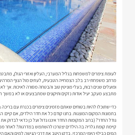
לעומת
צימרים למשפחות בגליל המערבי
, העליון ואזורי הגולן, מת
מרחב משפחתי רב בלב הצמחייה הטבעית, לעתים מול הנוף המרהיב א
ופועלים שנים רבות, בעלי מוניטין טוב והבטחה מסורה לאיכות. אך לא
מתבצע מעקב יעיל אודות נזקים ותיקונים שמתבצעים או לא במשך הז
כדי שתוכלו להיות בטוחים שאתם מזמינים
צימרים בכנרת עם בריכה
ב
בתמונות המקום המוצגות. בחנו קודם כל את חדר הילדים, אם קיים: הא
גודל החדר? (ברוב המקומות החדר איננו גדול ועל כן כדאי לבדוק את 
קיימת קומת גלריה בה הילדים יצטרכו להשתמש במדרגות? לאחר מכ
המים כבילוי היומי המרכזי, בדקו היטב את דרכי הגישה למים והאם 