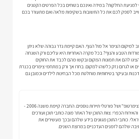
ף למניעת החלקות? במידה ואינכם בטוחים בכל הפרטים הקטנים
וייב לספק לכם את כל התשובות בשקיפות מלאה ואם מתעורר בכם
ב למיקום הצימר אל מול הנוף. האם קיימת גדר גבוהה שלא ניתן
ורדות הטבע והנוף? בכל מקרה האחריות היא עליכם ורק השגחה
הציגו להם את תמונות המקום ובקשו מהם לכבד את החוקים
ים או לגרום נזק כלשהו למקום. בחרו אך ורק במתחמי
צימרים בכנרת
נות ובעיקר בטיחותיות מוחלטת מכל הבחינות לילדים וכמובן גם
חברת פרסומדיה נטגרופ הבעלים של האתר "צימרטופ" ושל פורטלי תיירות נוספים. החברה קיימת משנה 2006 -
ימרים והאירוח הכפרי. צוות התוכן של האתר מונה כותבי תוכן ועורכים
שראלי. כותבי התוכן מגוונים בידע שלהם ובכך מעשירים את
בה שלהם לזמנים העדכניים במרוצת השנים.