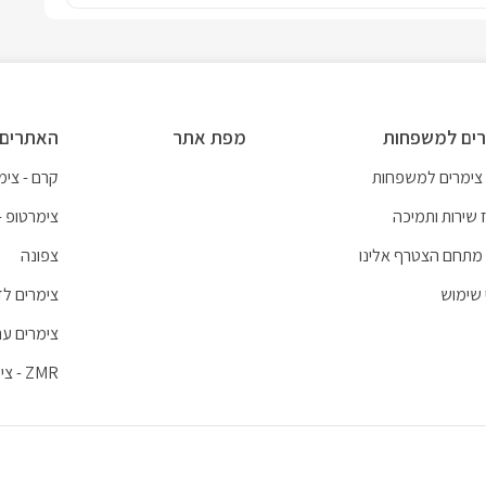
ים למשפחות
מפת אתר
האתרים 
 צימרים למשפחות
קרם - צימר
 שירות ותמיכה
צימרטופ -
מתחם הצטרף אלינו
צפונה
 שימוש
צימרים לז
צימרים עם
ZMR - צימרים לכל חופשה