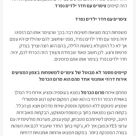
הזה קיימים
צימרים עם חדר ילדים נפרד
.
צימרים עם חדר ילדים נפרד
משפחות רבות מוצאות חשיבות רבה בכך שהצימר אותו הם הזמינו
יהיה צימר עם חדר ילדים נפרד, מפני שחשוב להם שהילדים יהיו עמם
אך לא כל הזמן ולא בשעות הלילה, בהם הזוג רוצה וצריך בצדק
פרטיות ורוגע. לכן חשוב מאוד שבמידת והצורך הזה הכרחי לכם, יהיה
חדר ילדים נפרד בצימר אותו אתם מזמינים.
קיימים מספר לא מבוטל של צימרים למשפחות בצפון המציעים
אירוח דרוזי אותנטי אחד מהם הוא מרום הכרמל
מתחם אירוח
מרום הכרמל
נמצא בעוספיה ומציע אירוח כיד המלך
באווירת הכפר הדרוזי בו הוא שוכן. המקום שקט רגוע ופסטורלי
שמציע פינוקים ללא הפסקה ומספק שירות מדהים ויוצא מן הכלל.
בקתות העץ נמצאות בתוך גן מטופח ומושקע, הבקתות מאובזרות
היטב, קיימים לשירותכם מטבחון, קמין עצים, מערכות מולטימדיה עם
ערוצי YES וכמובן איך לא, ג'קוזי בתוך החדר שיעביר לכם את השהות
בצורה המפנקת ביותר. במקום תמצאו ארוחות אותנטיות דרוזיות