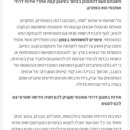
חשבתם פעם להתפנק בצימר בסיגנון קצת אחר? אירוח דרוזי
אותנטי הוא הפתרון.
על חופשות אי אפשר לוותר, הסכמנו רבות במאמרים, מחקרים
ושאלות שנשאלו אנשים קובעות חד משמעית שחופשות הן חובה
לנפש, לגוף ולצבירת חוויות זוגיות וגם משפחתיות להעמקת התא
המשפחתי.
צימרים למשפחות בצפון
הפכו פופולריים מאוד ותמיד
משכו עניין וחשק עז לצאת לחופשה של פינוקים ובטן גב כמיטב
המסורות של הנופש בארץ. אך לפעמים החופשות המשפחתיות או
הזוגיות כבדות לנו מידי וגורמות לנו להשתעמם ולאבד עניין במהירות,
כי לא כולם מתחברים לסגנון החופשות הסטנדרטיות והפשוטות של
בטן גב, שכשוך בבריכה או ג'קוזי. קיימים מגוון רחב של אנשים
המחפשים עוד עניין, גילוי תרבויות ואנשים חדשים שיעניינו אותם
בצורה בלתי שגרתית ורגילה.
אירוח בסגנון דרוזי אותנטי מעניק לכם חוויה חדשה שטרם יצא
לכם לפגוש
התרבות הדרוזית שופעת בתלבושות, מאכלים, מבנים, עיצוב פנים
מיוחד וכו'. כל זאת ועוד תוכלו למצוא בצימרים המעניקים חווית אירוח
דרוזי אותנטי במידה ואתם מגיעים עם ילדים כמובן גם בסגנון האירוח