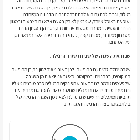
אחוזת אדי
הנמצאת בדאלית אל כרמל כמן כן, גם המתחם הזה
מספק אירוח דרוזי אותנטי שיגרום לכם לצאת מן השגרה של חופשות
רגילות ויגרום לכם גם הוא להתחבר לתרבות הדרוזית המיוחדת
ושופעת באוכל מיוחד, שמזמין לא רק בטעם אלא גם בצבעים ובמגוון
הרחב והעשיר. במתחם מוגשות ארוחות בוקר גם הן בסגנון הדרוזי,
מטבחון מאובזר, מכונת קפה, ג'קוזי בחדר ובריכה אשר נמצאת בגן
של המתחם.
שברו את השגרה של שבירת שגרה הרגילה.
שגרה יכולה להיות גם בחופשה, לכן חשוב מאוד לגוון בתוכן החופשה,
במיקומים, בתרבויות ובמקומות. כאשר אנו יוצאים מן השגרה
שלפעמים גורמת לנו לחשוב שהפינוקים הרגילים כבר מובנים מאליו
והם אינם מיוחדים אנחנו מגלים שחשוב מאוד להכיר גם אזורים עם
תרבויות ומאכלים חדשים שיגרמו לנו לצאת מן השגרה הרגילה של
בילוי בצימר בצורה הרגילה והשגרתית.