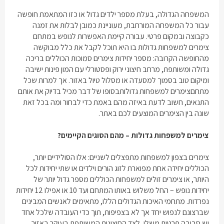
המשפחה הגדולה, בעלת מספר ילדים גדול או כזו המתאמת חופשה
עבור כל המשפחה המורחבת, מעוניינת כמובן לבלות את זמנה
כקבוצה ובמקום פרטי. עבורה קיימת האפשרות לנופש במתחם
צימרים למשפחות גדולות
בו היא תוכל לקבל את כלל מבוקשה
מהחופשה הקרובה: מספר יחידות צימרים סמוכות הכוללים בריכה
גדולה ומשותפת, מרחב חיצוני ירוק ופסטורלי עם המון פינות ישיבה
ומיקום טוב בסמוך למסעדה או מסלול טיול באזור. אך למרות שכל
מתחם
צימרים למשפחות גדולות
בסופו של דבר מכיל בדיוק את אותם
התנאים, חשוב לדעת באיזה מהם באמת כדי לבחור ומה בכל זאת
שונה בין הצימרים המוצעים לכם באתר.
צימרים למשפחות גדולות – מהם הסוגים הקיימים?
צימרים בצפון למשפחות
מתפצלים לשניים: אלו הסולידיים יותר,
הכוללים יחידה אחת מפוארת לזוג הורים וילדים או שתי יחידות לכל
היותר, או
צימרים זולים למשפחות
הכוללים מספר גדול יותר של
יחידות נופש – החל משלוש באותו המתחם ועד 10 או אפילו 12 יחידות
נפרדות. מתחמי האיכות הגדולים הללו, מתאימים לאנשים המבינים
שברצונם לנפוש יחד אך לא בצפיפות, תוך כדי העובדה שלכל אחד
יש סביבה פרטית משלו, לצד החיצונית המשותפת בעיקר באזור