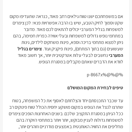
אם במשפחתכם ישנו טווח גילאים רחב מאוד, כנראה שתעדיפו מקום
שקט וסמוך לחיק הטבע, שיש בו הרבה אפשרויות פנאי. לכן
צימרים
למשפחות בגליל המערבי
יכולים להתאים לכם מאוד. מדובר
במתחמי נופש גדולים למשפחות ובעלי אווירה כפרית חמימה, בהם
ניתן למצוא מתחמי בריכה וספא, פינות משחקים לילדים, גינות
שעשועים (גם בתוך המתחם), פינות פיקניק ועוד.
צימרים בגליל
המערבי
נחשבים לבעלי עלות אטרקטיבית יותר, אך חשוב מאוד
לוודא את הדברים שאתם מקבלים במסגרת הנופש.
%@%@%p-8667x
טיפים לבחירת המקום המושלם
עד שכבר התכנסתם יחד והצלחתם לאסוף את כל המשפחה, בטוח
שתרצו לנצל את הנופש במקום מושקע יחסית הכולל טווח פינוקים רב
ככל הניתן במסגרת התקציב שלכם. בשנים האחרונות הופכים
צימרים
למשפחות גדולות
לעניין מבוקש, יותר ויותר במתחמי היוקרה בהם
מחליפים את החוויה האותנטית באמצעים מודרניים וזוהרים יותר,