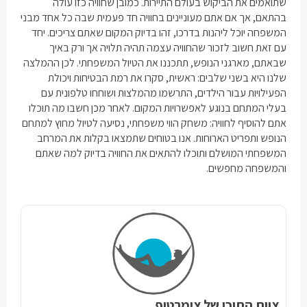
שתואמים את הביקוש בעולם התיירות. כמובן שחוויה כזו עולה
בהתאם, אך אם אתם מעוניינים בחוויה חד פעמית שבה כל אחד מבני
המשפחה יוכל ליהנות בדרכו, זהו בדיוק המקום שאתם צריכים. יחד
עם זאת חשוב לזכור שהחוויה עצמה תהיה תלויה אך ורק באיך
שבאתם, מארגני הנופש, תתכננו את הטיול המשפחתי. לכן ההמלצה
שלנו היא בשני שלבים: ראשית, סקרו את רמת הבטיחות ויכולת
הפעילויות עבור הילדים, התרשמו מהמלצות ושוחחו טלפונית עם
בעלי המתחם בנוגע לאפשרויות המקום. לאחר מכן חשבו מה תוכלו
אתם להוסיף לחוויה: משחק הווי משפחתי, נסיעה לטיול מחוץ למתחם
הנופש ותפריט הארוחות. אנו בטוחים שתמצאו בקלות את המרחב
המשפחתי המושלם ותוכלו להתאים את החוויה בדיוק למה שאתם
והמשפחה מחפשים.
צוות התוכן של צימרטופ