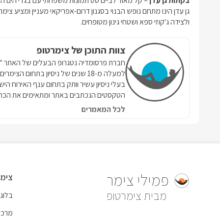
בקתות גן עדן
– קל מאוד לביים סט תמונות משפחתי עם בגדי הים
גן עדן הינו מתחם נופש הבנוי בסגנון דרום-אפריקאי מעניין ומציע צ
ולצידה ג'קוזי ספא ושטחי גינון מטופחים.
צוות התוכן של צימרטופ
למעלה מ-18 שנים של ניסיון בתחום הצ
בעלי ניסיון עשיר וותק בתחום ענף האירוח הי
הטקסטים הנכתבים באתר ומתאימים את הכתי
לכל המאמרים
פמילי צימר
צימר
צימרטופ
בלוג
מרכז