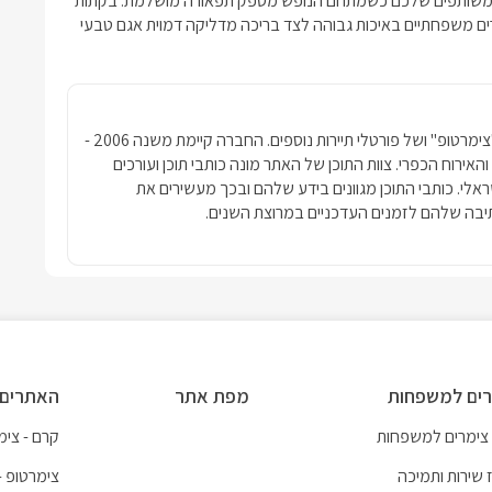
 המשותפים שלכם כשמתחם הנופש מספק תפאורה מושלמת. בקתות
ימרים משפחתיים באיכות גבוהה לצד בריכה מדליקה דמוית אגם טבעי
חברת פרסומדיה נטגרופ הבעלים של האתר "צימרטופ" ושל פורטלי תיירות נוספים. החברה קיימת משנה 2006 -
ימרים והאירוח הכפרי. צוות התוכן של האתר מונה כותבי תוכן ועורכים
שראלי. כותבי התוכן מגוונים בידע שלהם ובכך מעשירים את
בה שלהם לזמנים העדכניים במרוצת השנים.
ים למשפחות
מפת אתר
האתרים 
 צימרים למשפחות
קרם - צימר
 שירות ותמיכה
צימרטופ -