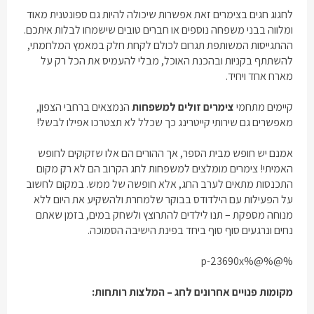
לחגוג חגים בצימרים זאת אפשרות שיכולה להיות גם ספונטנית מאוד
ומלווה בבני משפחה נוספים או חברים טובים שישמחו לבלות איתכם.
ההתגייסות המשותפת תגרום לכולם לקחת חלק במאמץ המלחמתי,
להשתתף בקניות ובהכנת האוכל, מבלי להעמיס את הכל רק על
מארח אחד ויחיד.
קיימים מתחמי
צימרים זולים למשפחות
הנמצאים ברחבי הצפון,
מאפשרים גם שירותי קייטרינג כך שכלל לא תצטרכו אפילו לבשל!
אמנם יש חופש מבית הספר, אך ההורים הם אלו שזקוקים לחופש
האמיתי! צימרים מומלצים למשפחות לחג הקרוב הם לא רק מקום
התכנסות מתאים לערב החג, אלא חופשה של ממש. במקום לחשוב
על הפעילות עם הילדודס בבוקר שלמחרת ולהשקיע את היום ללא
מנוחה מספקת – תנו לילדים להתרוצץ ולשחק במים, בזמן שאתם
נחים ונרגעים סוף סוף ביחד בפינת הישיבה הסמוכה.
%@%@%p-23690x
מקומות פנויים אחרונים לחג – המלצות רותחות: