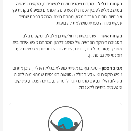
בקתות בגליל
– מתחם צימרים זולים למשפחות, מקסים ויפהפה
במושב אליפלט בין הכנרת לראש פינה. המתחם מציע 8 בקתות עץ
איכותיות ונוחות באבזור מלא, מתחם חיצוני הכולל בריכת שחייה
ענקית ואווירה כפרית מושלמת לשבועות.
בקתות אשר
– שתי בקתות החולקות גן מלבלב ומקסים בלב
הסביבה הירוקה הפראית של מושב דלתון. המתחם מציע אירוח ביתי
מפנק ועמוס מכל טוב, בריכת שחייה חדישה ופינות מקסימות לערב
רומנטי של גבינות ויין.
אביב הצפון
– מעל נוף בראשיתי מופלא בגליל העליון, שוכן מתחם
נופש מקסים ומושקע הכולל 5 סוויטות רומנטיות שמתאימות לזוגות
בשילוב הילדים, עם מתחם גן גדול ומרשים, בריכה ענקית, פינוקים
ומטעמים ביתיים ללא גבול.