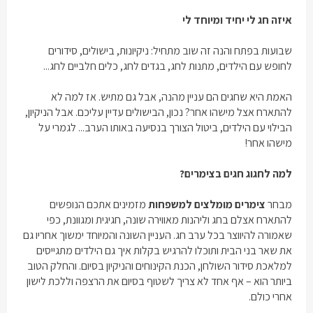
איזה חג לי יחיד ומיוחד לי
שבועות בפתח והנה זה שוב מתחיל: ניקיונות, בישולים, סידורים
לחופש עם הילדים, מתנות לחג, בגדים לחג, כלים חלביים לחג...
האמת היא שחגים הם עניין מהנה, אבל גם מתיש. אז למה לא
להתארח אצל מישהו אחר? נכון, הבישולים עדיין עליכם. אבל הניקיון,
הבילוי עם הילדים, ביטול הצורך בנסיעה באותו הערב... לגמרי על
מישהו אחר!
למה לחגוג חגים בצימרים?
מבחר
צימרים מומלצים למשפחות
מזמינים אתכם הנופשים
להתארח אצלם בחג וליהנות מאווירה שונה, חגיגית ומגוונת, כפי
שאמורה להיווצר בכל ערב חג. העניין השונה והמיוחד ימשוך אחריו גם
את שאר בני הבית ותוכלו להרגיש בקלות איך גם הילדים מתגייסים
למלאכת סידור השולחן, הכנת הקינוחים והניקיון בסיום. והחלק הטוב
ביותר הוא – אף אחד לא צריך לשטוף בסיום את הרצפה וללכת לישון
אחרי כולם.