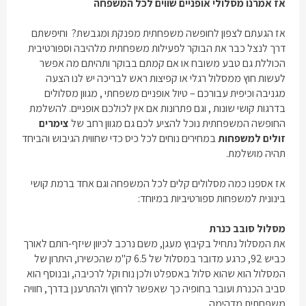
אז אמרנו מסלולי אופניים שווים לכל המשפחה
אז הגעתם לצפון לחופשה משפחתית מפנקת ומגבשת? וחיפשתם
דרך לנצל כבר את הבוקר לפעילות משפחתית מלהיבה וספורטיבית
הכוללת גם טבע משובח או אם קמתם בבוקר ותהיתם מה אפשר
לעשות חוץ ממסלול רגלי או קפיצות ראש לבריכה יש לנו הצעה
מגניבה וכיפית עבורכם – טיול אופניים משפחתי , מגוון מסלולים
בדרגות קושי שונות , וגם פתרונות אם אין לכולכם אופניים. להשלמת
החופשה המשפחתית נוכל להציע לכם גם מגוון רחב של
צימרים
זולים למשפחות
במחירים נוחים לכל כיס כדי שחווית הגיבוש והביחד
תהיה מושלמת.
אז אספנו כמה מסלולים קלים לכל המשפחה וגם אחד ברמת קושי
בינונית למשפחות ספורטיביות במיוחד:
מסלול סובב כנרת
את המסלול נתחיל בקיבוץ מעגן, משם נרכב לכיוון שיזף-רותם לאורך
כביש 92, כרגע מדובר במסלול של 6.5 ק"מ שהכשירו, היתרון של
המסלול הוא שהוא סלול באספלט ולכן נוח וקל לרכיבה, ובנוסף הוא
סביב הכנרת ועובר בחופיה כך שאפשר לרחוץ ולהתרענן בדרך, חוויה
משפחתית מדהימה.