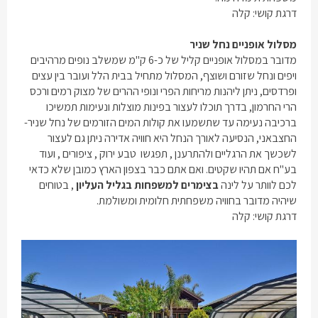
דרגת קושי: קלה
מסלול אופניים נחל שניר
מדובר במסלול אופניים קליל של כ-6 ק"מ שמשלב נופים מרהיבים
ויפים ונחל שזורם ושוצף, המסלול מתחיל בבית הלל ועובר בין עצים
ופרדסים, ניתן ליהנות מריחות הפרי ונופי ההרים של מצוק רמים ורכס
הרי החרמון, בדרך תוכלו לעצור בפינות מוצלות ונעימות תמשיכו
ברכיבה נעימה עד שתשמעו את קולות המים הזורמים של נחל שניר-
החצבאני, הנסיעה לאורך הנחל היא חוויה אדירה ניתן גם לעצור
לשכשך את הרגליים ולהתרענן , תפגשו טבע ירוק , ציפורים , ועוד
בע"ח אם תהיו שקטים. ואם אתם כבר בצפון הארץ כמובן שלא כדאי
לכם לוותר על לינה
בצימרים למשפחות בגליל העליון
, בטוחים
שיהיה מדובר בחוויה משפחתית חלומית ומשולמת.
דרגת קושי: קלה