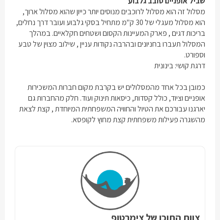
שביל אופניים סובב גלבוע
מסלול זה הוא מסלול לרוכבים מנוסים יותר כייון שהוא מסלול ארוך,
הוא מסלול מעגלי של 30 ק"מ מתחיל בסקי גלבוע ועובר דרך נחלים,
בריכות דגים , פארק המעיינות הקסום ושטחים חקלאיים. במהלך
המסלול תעברו בחניונים ובהרבה נקודות עניין , שילוב מצוין של טבע
וספורט.
דרגת קושי: בינונית
כמובן בכל אחד מהמסלולים יש בקרבת מקום חברות המשכירות
אופניים וציוד, כולל קסדות, כיסאות תינוק ועוד. חלק מהחברות גם
יארגנו עבורכם את הטיול והחוויה המשפחתית המיוחדת , קצת לצאת
מהשגרה פעילות משפחתית קצת מחוץ לקופסא.
צוות התוכן של צימרטופ