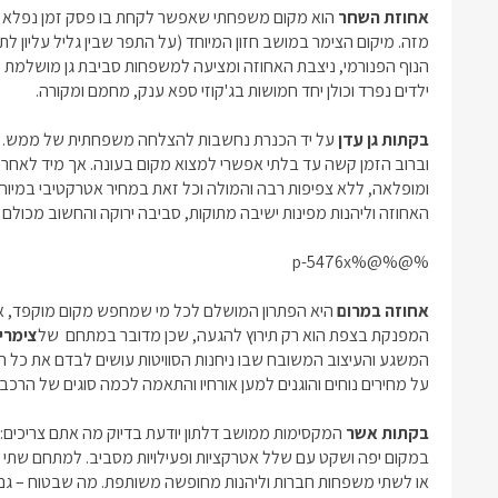
אחוזת השחר
הוא מקום משפחתי שאפשר לקחת בו פסק זמן נפלא גם
מזה. מיקום הצימר במושב חזון המיוחד (על התפר שבין גליל עליון לת
הנוף הפנורמי, ניצבת האחוזה ומציעה למשפחות סביבת גן מושלמת 
ילדים נפרד וכולן יחד חמושות בג'קוזי ספא ענק, מחמם ומקורה.
בקתות גן עדן
על יד הכנרת נחשבות להצלחה משפחתית של ממש. בש
וברוב הזמן קשה עד בלתי אפשרי למצוא מקום בעונה. אך מיד לאחר ה
ומופלאה, ללא צפיפות רבה והמולה וכל זאת במחיר אטרקטיבי במיו
האחוזה וליהנות מפינות ישיבה מתוקות, סביבה ירוקה והחשוב מכולם
%@%@%p-5476x
אחוזה במרום
היא הפתרון המושלם לכל מי שמחפש מקום מוקפד, א
המפנקת בצפת הוא רק תירוץ להגעה, שכן מדובר במתחם של
צימרי
המשגע והעיצוב המשובח שבו ניחנות הסוויטות עושים לבדם את כל
על מחירים נוחים והוגנים למען אורחיו והתאמה לכמה סוגים של הרכב
בקתות אשר
המקסימות ממושב דלתון יודעת בדיוק מה אתם צריכים:
במקום יפה ושקט עם שלל אטרקציות ופעילויות מסביב. למתחם שת
או לשתי משפחות חברות וליהנות מחופשה משותפת. מה שבטוח – גם א