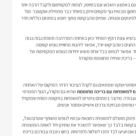
 באמצע השבוע וגם בסיומו, לצפות למקסימום ולקבל הרבה יותר
חתון) מבטיח נוף מקסים וירוק במיוחד כבר מתחילת אוקטובר. מול
לפינוקים ומנוחה. שתיים מהבקתות מתוך חמש במתחם כוללות חדר
יא עונת הקיץ המחיר כאן באחוזה המרהיבה מטפס גבוה גבוה
חגים כשהביקוש יורד, אפשר ליהנות מחוויית נופש קסומה
חד. אפשר לנפוש בכל אחת משש יחידות הנופש המקסימות של
 – בריכת שחייה מחוממת ומקורה!
סתטי ושקט שמתאים גם לקהל הציבור הדתי. המיקום של האחוזה
ם למשפחות עם בריכה מחוממת
שהיא גם מקורה
,
הנוף הפנורמי
 העבודה. מדובר במתחם צימרים למשפחות בתקופת הסתיו שמקפיד
י נופשים מבחינת צרכים אישיים ומספר אנשים.
 פינוק מושלם למשפחה היוצאת עכשיו לנופש משותף שטרם נוצל,
י בקתות בלבד כך שאפשר להשכיר את שתיהן יחד לאותה המשפחה
ם תגיעו לבד תזכו לשלווה ולפרטיות. בחוץ ניצבת עבורכם בריכת