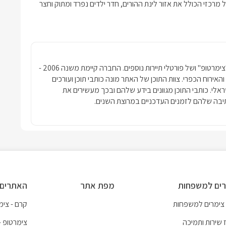
רכזי הכולל את אזור לינת ההורים, חדר ילדים נפרד ומתוק וחצר
חברת פרסומדיה נטגרופ הבעלים של האתר "צימרטופ" ושל פורטלי תיירות נוספים. החברה קיימת משנה 2006 -
ימרים והאירוח הכפרי. צוות התוכן של האתר מונה כותבי תוכן ועורכים
שראלי. כותבי התוכן מגוונים בידע שלהם ובכך מעשירים את
בה שלהם לזמנים העדכניים במרוצת השנים.
ים למשפחות
מפת אתר
האתרים 
 צימרים למשפחות
קרם - צימר
 שירות ותמיכה
צימרטופ -