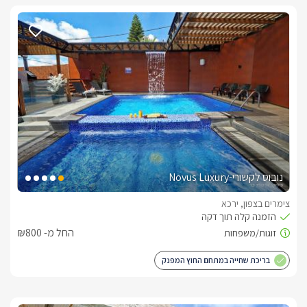
נובוס לקשורי-Novus Luxury
צימרים בצפון, ירכא
החל מ- ₪800
בריכת שחייה במתחם החוץ המפנק