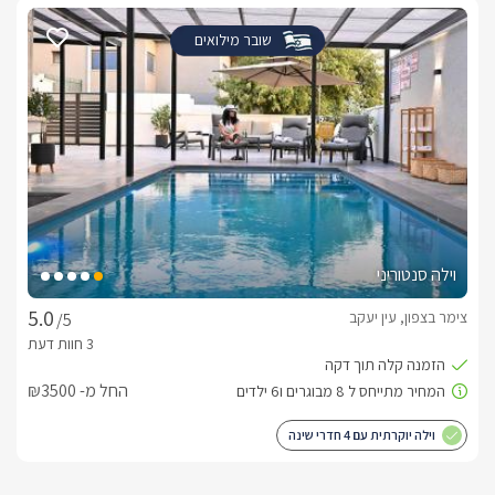
שובר מילואים
וילה סנטוריני
צימר בצפון, עין יעקב
/5
החל מ- ₪3500
וילה יוקרתית עם 4 חדרי שינה