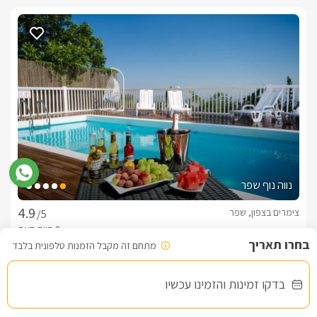
נווה נוף שפר
צימרים בצפון, שפר
/5
מתחם זה מקבל הזמנות טלפונית בלבד
החל מ- ₪800
בדקו זמינות והזמינו עכשיו
בריכה וספא במתחם המשותף