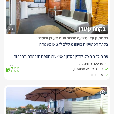
צמחייה.
בקתת גן עדן
1/8
בקתת גן עדן מציעה מרחב פנים מעודן ורומנטי
בקתה המתאימה באופן מושלם לזוג או משפחה.
את הילדים תוכלו להלין בסלון באמצעות הספה הנפתחת ולהתרווח
בעצמכם בחדר השינה הנפרד על מיטה זוגית גדולה.
מרפסת גן חיצונית,
₪700
לרשותכם ג'קוזי רומנטי מפנק.(בחדר נפרד) מכאן תוכלו לצאת אל
בריכת שחייה מפוארת,
מרפסת גן חיצונית המשקיפה אל הבריכה ונופי הגן.
גקוזי בחדר
כאן תוכלו ליהנות מבריכה מפוארת (מחוממת ומקורה בחורף) ולצידה
שפע פינות ישיבה מפנקות, שולחן ביליארד ושלל צמחייה מטופחת.
המתחם נמצא רק 5 דקות מהכנרת ושלל האטרקציות הנמצאות
בסביבתה.