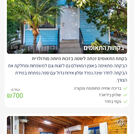
המתחם ממוקם רק 5 דקות נסיעה מחופי הכנרת ומשלל האטרקציות
הנמצאות בסביבה.
בקתות התאומים
1/10
בקתת התאומים זכתה לשמה בזכות היותה מודולרית
הבקתה מתאימה באופן המושלם גם לזוגות וגם למשפחות ומחלקת את
הבקתה לחדר שינה נפרד וסלון אירוח גדול עם ספה נפתחת במידת
הצורך.
בחדר הרחצה המפנק תוכלו ליהנות מג'קוזי גדול השקוע ברצפת
בריכת שחייה מחוממת ומקורה
₪700
הבקתה ובנוסף מקלחון לרחצה ומעליו חלון שדרכו מציץ עץ הדר ריחני.
שולחן ביליארד
עוד בבקתה תיהנו ממסך LCD מתכוונן, פינת סעודה גדולה ופינת שתייה
גקוזי בחדר
חמה חופשית.
מכאן תוכלו לצאת אל המרפסת הפרטית ואל מתחם הגן. בחלקו החיצוני
של המתחם אותו חולקות כל הסוויטות, תוכלו ליהנות מבריכת שחייה
מפוארת (מחוממת ומקורה בחורף), מתחם ביליארד, ערסלים ושפע