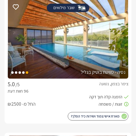
שובר מילואים
נסיה - סוויטת בוטיק בגליל
צימר בצפון, נטועה
/5
החל מ- ₪2500
מארח אישי צמוד ושירות כיד המלך!