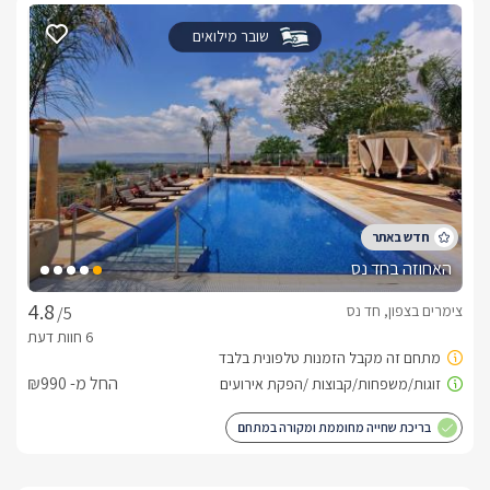
שובר מילואים
האחוזה בחד נס
צימרים בצפון, חד נס
/5
החל מ- ₪990
בריכת שחייה מחוממת ומקורה במתחם