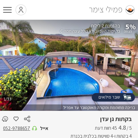
פמילי צימר
5%
בהזמנת 2 לילות
כל ימות השבוע
לא כולל עונה חמה
שובר מילואים
1/33
בריכה מחוממת ומקורה מאוקטובר עד אפריל
בקתות גן עדן
4.8
5 /
אייל
052-9788657
4 בקתות ו-4 סוויטות בכלנית בכנרת