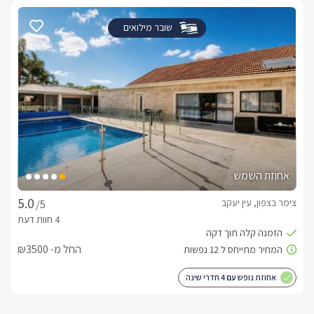
שובר מילואים
אחוזת השמש
צימר בצפון, עין יעקב
/5
החל מ- ₪3500
אחוזת נופש עם 4 חדרי שינה