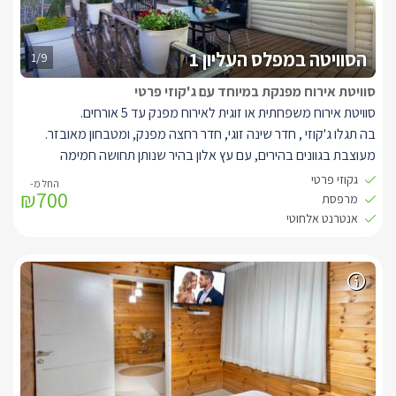
הסוויטה במפלס העליון 1
1/9
סוויטת אירוח מפנקת במיוחד עם ג'קוזי פרטי
סוויטת אירוח משפחתית או זוגית לאירוח מפנק עד 5 אורחים.
בה תגלו ג'קוזי , חדר שינה זוגי, חדר רחצה מפנק, ומטבחון מאובזר.
מעוצבת בגוונים בהירים, עם עץ אלון בהיר שנותן תחושה חמימה
ונעימה, וג'קוזי פרטי מרובע פינתי, בחיפוי עץ בהיר.
גקוזי פרטי
₪700
בחדר השינה הזוגי תמצאו מיטה גדולה נעימה ונוחה, מוצעת במצעי
מרפסת
כותנה איכותיים, עם כריות רכות ונעימות.
אנטרנט אלחוטי
לצד המיטה תמצאו את שידות המיטה המעוצבות, נורות לילה, מיזוג אוויר
ווילונות בגוונים נעימים בכדי לטשטש את אור השמש החודרת, בנוסף
בחדר השינה תמצאו טלוויזיה LCD מחוברת לכבלים.
בסלון תמצאו ספת ר' נוחה, בגווני אפורים, ממוזגת ולצידה טלווזיה
נוספת.
עוד תמצאו מטבחון מאובזר עם מקרר, מיקרוגל, כלים להכנת קפה ותה
וכו..
בחדר הרחצה המעוצב והחדש, יחכו לכם שירותים ומקלחון עמידה גדול,