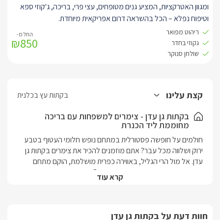
ומגוון האטרקציות, המציע גנים מטופחים, עצי פרי, בריכה, ג'קוזי ספא
וטיפוח נפלא – הכל בהשראה דרום אפריקאית מיוחדת.
הסוויטה גדולה וחדשה עם קומת גלריה מדהימה לילדים, מאובזרת
ריהוט מפואר
₪850
היטב וכוללת מרפסת פרטית המשקיפה אל כל הגן.
גקוזי בחדר
עוד בסוויטה תוכלו ליהנות מאבזור וריהוט חדיש ומפואר, מרחב גדול
שולחן סנוקר
ומפנק ועיצוב סולידי אך מרהיב ומושך את העין.
אורחי הסוויטה יוכלו ליהנות כל העת מבריכת השחייה במתחם – בצורת
אגם טבעי מיוחד, מחוממת ומקורה היטב בחורף, שולחן סנוקר ושפע
קצת עלינו
בקתות עץ בכלנית
פינות מנוחה ואירוח.
בקתות גן עדן - צימרים למשפחות עם בריכה
מחוממת ליד הכנרת
חולמים על חופשה פסטורלית במתחם נופש חלומי העטוף בטבע 
ירוק ושלווה מכל עבר? אתם מוזמנים להכיר את צימרים בקתות גן 
עדן. אל מול הרי הגליל, באווירה כפרית מושלמת, הוקם מתחם 
האירוח צימרים בקתות גן עדן. במתחם 5 בקתות עץ מפנקות וסוויטה 
קרא עוד
משפחתית חדשה ומרהיבה. כל היחידות מתאימות לאירוח נעים 
ומפנק של זוגות ומשפחות. המתחם מציע קרבה מדהימה לאזור 
הכנרת - רק 7 דקות נסיעה עד לחופים היפים ומגוון אטרקציות 
חוות דעת על בקתות גן עדן
מדהימות גם בתוך המושב עצמו. בגן המרהיב תוכלו ליהנות מבריכת 