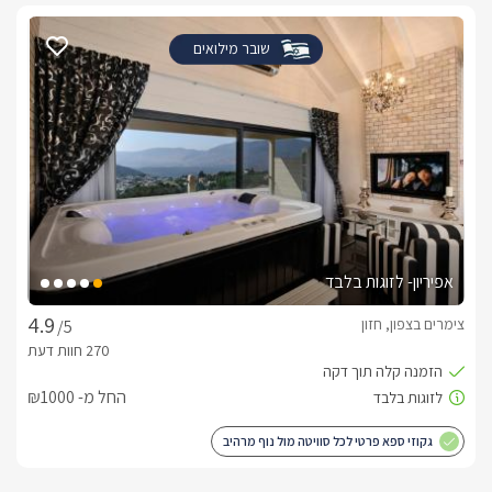
שובר מילואים
אפיריון- לזוגות בלבד
צימרים בצפון, חזון
/5
החל מ- ₪1000
גקוזי ספא פרטי לכל סוויטה מול נוף מרהיב