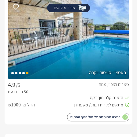
שובר מילואים
באטצ'י -סוויטות יוקרה
צימרים בצפון, מנות
/5
החל מ- ₪1000
בריכה מחוממת אל מול הנוף הפתוח