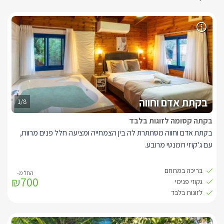
בקתת אדם וחווה
1/8
בקתה קסומה לזוגות בלבד
בקתת אדם וחווה מסתתרת לה בין הצמחייה ומציעה חלל פנים מרווח,
עם ג'קוזי רומנטי מרובע.
ומסך LCD שמתכוונן אל כל חלקי הבקתה לנוחיותכם המירבית.
בריכה במתחם
₪700
בחוץ ממתינה עבורכם מרפסת גן פרטית גדולה ומפנקת (מקורה),
גקוזי פנימי
שממנה תוכלו לצאת אל הגן הפתוח.
לזוגות בלבד
בגן החיצוני תיהנו מבריכת שחייה מפוארת (מחוממת ומקורה בחורף)
וג'קוזי ספא מפנק, שולחן סנוקר וצמחייה מרהיבה שעוטפת את הגן.