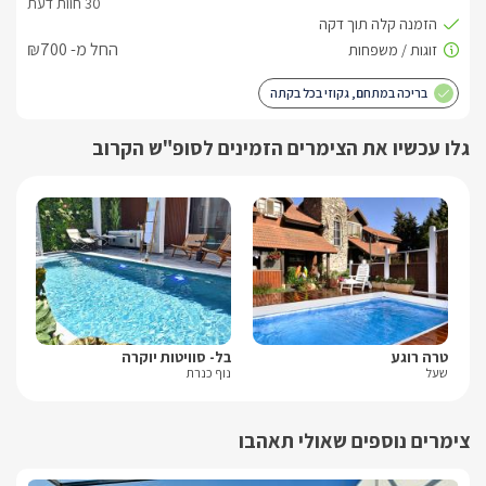
בברכה, אייל -
052-9788657
החל מ- ₪700
בריכה במתחם, גקוזי בכל בקתה
גלו עכשיו את הצימרים הזמינים לסופ"ש הקרוב
טרה רוגע
בל- סוויטות יוקרה
סוו
שעל
נוף כנרת
אבן
צימרים נוספים שאולי תאהבו