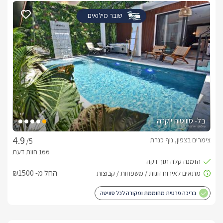
שובר מילואים
בל- סוויטות יוקרה
צימרים בצפון, נוף כנרת
/5
החל מ- ₪1500
בריכה פרטית מחוממת ומקורה לכל סוויטה