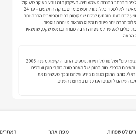
ם לציבור הרחב בהנחה משמעותית. העיקרון הזה נובע בעיקר משיקול
מאשר לא למכור כלל. נסו לחפש
צימרים בדקה התשעים
– עד 24
 לכם כעת. תופתעו לגלות שמקומות רבים ומפוארים הרבה יותר
הרבה יותר פינוקים ומינוס הוצאות מיותרות נוספות.
ושבת יכולים לאפשר למשפחה הרבה מנוחה ובראש שקט, שתשאיר
ה הבאה.
חברת פרסומדיה נטגרופ הבעלים של האתר "צימרטופ" ושל פורטלי תיירות נוספים. החברה קיימת משנה 2006 -
ימרים והאירוח הכפרי. צוות התוכן של האתר מונה כותבי תוכן ועורכים
שראלי. כותבי התוכן מגוונים בידע שלהם ובכך מעשירים את
בה שלהם לזמנים העדכניים במרוצת השנים.
ים למשפחות
מפת אתר
האתרים 