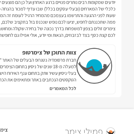
יודעים שמקומות רבים נותרים פנויים ברגע האחרון ועל כן הם מוצעי
כלכלי של המארחים (ובעלי עסקים בכלל) שבו עדיף למכור בהנחה 
שעות לפני ההגעה והתרשמו בעצמכם מהמחיר הרגיל לעומת זה המוצע
ממה שתכננתם לחפש, יציעו לכם נופש שנכנס בול בתקציב שלכם, פלוס 
צימרים זולים בצפון למשפחות בדרך נכונה של בחירה שקולה ומח
לכם קצת כסף בצד לבזבוזים, הנאות ומי יודע, אולי אפילו גם לחופש
צוות התוכן של צימרטופ
למעלה מ-18 שנים של ניסיון בתחום הצ
בעלי ניסיון עשיר וותק בתחום ענף האירוח הי
הטקסטים הנכתבים באתר ומתאימים את הכתי
לכל המאמרים
פמילי צימר
צימר