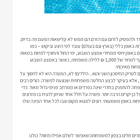
עדר ולהפסיק לזרום עם הזרם הם ממש לא קלישאות הפעם וזה בדיוק
באופן כללי (בארץ וגם בעולם) עובד לפי היצע וביקוש – כמו
ים באופן יחסי ממחירי אמצע השבוע, ימי החול והחורף לפחות במאות
בסופ"ש ביולי אוגוסט יכול להגיע אף למחיר של 1,000 ₪ ללילה משפחתי, כאשר באמצע השבוע
 לטריק החיסכון השני והוא... הילדים! לא, המטרה היא לא לחסוך על
ד, אלא בעיקר לבצע החלטה משפחתית שנוגעת לפשרה. הורים רבים
 להתפנק בחדרי שינה נפרדים או ממרחב פנימי גדול מאוד. כדי
 כן יקרים הרבה יותר. פשרה על חלל אחד שניתן להניח בו מזרונים
חות
באופן משמעותי. רוצים למצוא מקום שבו לכל אחד הפינה שלו
רים זולים בצפון למשפחות
כשאפשר לשלם אפילו פחות? כולנו