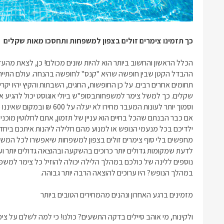
כך תזמינו
צימרים זולים בצפון למשפחות
ותחסכו מאות שקלים
הכלל הראשון והחשוב ביותר הוא להיות שונים מכולם! כן, לצאת מה
ההבדל הקטן שבין חופשה שהיא "קנס" לחופשה בהנחה. עולם התיירות 
תחומים אחרים רבים. על כן החופשות, החגים, השבתות והקיץ יהיו יקר
שקלים. כך למשל
צימר למשפחות
וסמוך יותר לעונות המעבר מחירו לא יעלה על 600 ₪ ובמקום שאיננו פחות מאיכותי.
אם כבר הבנתם שהכל בחיים הוא עניין של תזמון, אתם לחלוטין מוכנים
ילדיכם בכל מנעמי הנופש או למנוע מהם חלילה ליהנות איתכם ביח
מחפשים בלי סוף
צימרים זולים בצפון למשפחות
שיאפשרו לכל המשפחה
לדעת שמקומות גדולים יותר כרוכים בהשקעה ובהוצאה גדולים יותר ועל
נוספים ללינה של כולכם במהלך הלילה יכולה להוזיל כל
צימר למשפ
במהלך הנופש? היו ערוכים להוצאה הרבה יותר גבוהה.
מזמינים ברגע האחרון ונהנים מהמחירים הטובים ביותר
ולקינוח, מי אוהב סיילים בדקה התשעים? כולנו! כי למה לשלם על
צימ