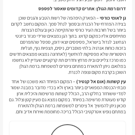
דרום רמת הגולן: אתרים קדומים שאסור לפספס
גן לאומי כורסי
– הפארק היפהפה של רשות הטבע והגנים שוכן
בצידה המזרחי של הכנרת ובסמוך לנחל סמך. המקום נחשב לקדום
ביותר בשל חורבות העיר כורסי שהתקיימה כאן ובעולם הנצרות
מתייחסים אליו כמקום קדוש. בתוך הגן נמצאים שרידי מנזר ביזנטי
הנחשב לגדול בישראל, פסיפסים יוצאי דופן, ספסל שהתפרסם
בזכות כוחות אנרגיה בלתי מוסברים, ניסים, תצפיות נוף, תגליות
היסטוריות שלא מפסיקות להיחשף (לאחרונה נמצאו ממצאים חדשים
כמו מרכז צליינים ובית מרחץ וחדרים תת קרקעיים שעדיין לא נחשפו
במלואם. ניתן להתארח במתחם
צימרים למשפחות ברמת הגולן
השוכן בקרבת מקום וצופה לכנרת.
עין קשתות (אום אל קנטיר)
– המקום המיוחד הוא משכנו של אחד
מבתי הכנסת המפוארים ביותר בארץ ולא בכדי: מדובר במבנה שמור
למדי ששוחזר בחלקו הרב, הכולל קשתות מרשימות והיכלית ארון
קודש מעוטרת מרשימה במיוחד. במקום נמצא גם מעיין קטן וצלול. גם
מכאן ניתן להמשיך אל
צימרים למשפחות ברמת הגולן
ולהתארח
במתחם נופש אטרקטיבי הכולל בריכה מחוממת ואירוח אדיב וחם.