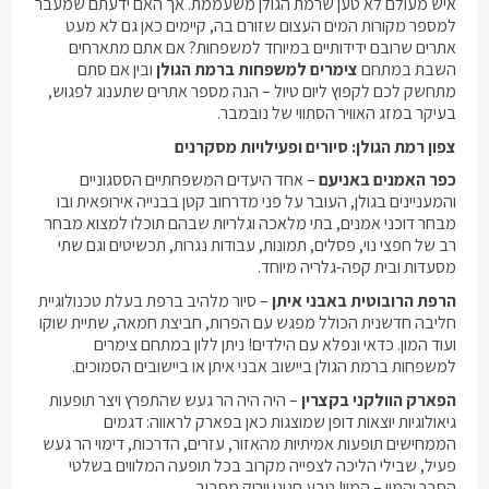
איש מעולם לא טען שרמת הגולן משעממת. אך האם ידעתם שמעבר
למספר מקורות המים העצום שזורם בה, קיימים כאן גם לא מעט
אתרים שרובם ידידותיים במיוחד למשפחות? אם אתם מתארחים
השבת במתחם
צימרים למשפחות ברמת הגולן
ובין אם סתם
מתחשק לכם לקפוץ ליום טיול – הנה מספר אתרים שתענוג לפגוש,
בעיקר במזג האוויר הסתווי של נובמבר.
צפון רמת הגולן: סיורים ופעילויות מסקרנים
כפר האמנים באניעם
– אחד היעדים המשפחתיים הססגוניים
והמעניינים בגולן, העובר על פני מדרחוב קטן בבנייה אירופאית ובו
מבחר דוכני אמנים, בתי מלאכה וגלריות שבהם תוכלו למצוא מבחר
רב של חפצי נוי, פסלים, תמונות, עבודות נגרות, תכשיטים וגם שתי
מסעדות ובית קפה-גלריה מיוחד.
הרפת הרובוטית באבני איתן
– סיור מלהיב ברפת בעלת טכנולוגיית
חליבה חדשנית הכולל מפגש עם הפרות, חביצת חמאה, שתיית שוקו
ועוד המון. כדאי ונפלא עם הילדים! ניתן ללון במתחם
צימרים
למשפחות ברמת הגולן
ביישוב אבני איתן או ביישובים הסמוכים.
הפארק הוולקני בקצרין
– היה היה הר געש שהתפרץ ויצר תופעות
גיאולוגיות יוצאות דופן שמוצגות כאן בפארק לראווה: דגמים
הממחישים תופעות אמיתיות מהאזור, עזרים, הדרכות, דימוי הר געש
פעיל, שבילי הליכה לצפייה מקרוב בכל תופעה המלווים בשלטי
הסבר והמון – המון! טבע חגיגי וירוק מסביב.