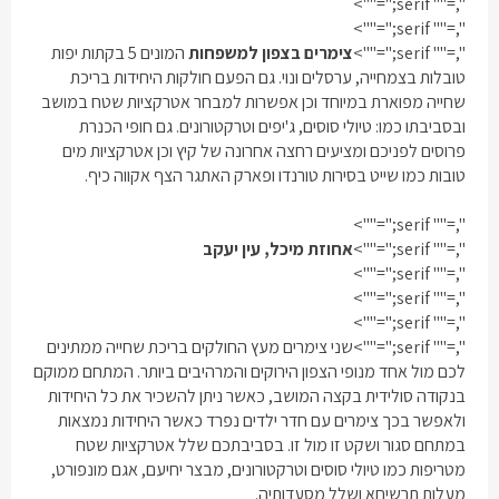
",="" serif;"="">
",="" serif;"="">
",="" serif;"="">
צימרים בצפון למשפחות
המונים 5 בקתות יפות
טובלות בצמחייה, ערסלים ונוי. גם הפעם חולקות היחידות בריכת
שחייה מפוארת במיוחד וכן אפשרות למבחר אטרקציות שטח במושב
ובסביבתו כמו: טיולי סוסים, ג'יפים וטרקטורונים. גם חופי הכנרת
פרוסים לפניכם ומציעים רחצה אחרונה של קיץ וכן אטרקציות מים
טובות כמו שייט בסירות טורנדו ופארק האתגר הצף אקווה כיף.
",="" serif;"="">
",="" serif;"="">
אחוזת מיכל, עין יעקב
",="" serif;"="">
",="" serif;"="">
",="" serif;"="">
",="" serif;"="">
שני צימרים מעץ החולקים בריכת שחייה ממתינים
לכם מול אחד מנופי הצפון הירוקים והמרהיבים ביותר. המתחם ממוקם
בנקודה סולידית בקצה המושב, כאשר ניתן להשכיר את כל היחידות
ולאפשר בכך
צימרים עם חדר ילדים נפרד
כאשר היחידות נמצאות
במתחם סגור ושקט זו מול זו. בסביבתכם שלל אטרקציות שטח
מטריפות כמו טיולי סוסים וטרקטורונים, מבצר יחיעם, אגם מונפורט,
מעלות תרשיחא ושלל מסעדותיה.