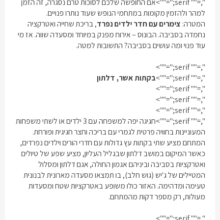
",="" serif;"="">
אם החופשה שלכם לסוכות טרם נסגרה, זה הזמן
למהר ולהזמין מקומות במתחמי הנופש שעוד נותרו פנויים.
המטרה:
צימרים עם חדר ילדים נפרד
,
בריכת שחייה ואטרקציה
נחמדה בסביבה. הבונוס – אירוח מפנק במיוחד ומסעדה שווה. אז מי
עוד פנוי ומה עושים בסביבה? התשובות למטה.
",="" serif;"="">
",="" serif;"="">
בקתות אשר, דלתון
",="" serif;"="">
",="" serif;"="">
",="" serif;"="">
",="" serif;"="">
חגיגה יפה למשפחה עם 3 ילדים או לשתי משפחות
המעוניינות בחוויה פרטית לגמרי עם בריכה וחצר חגיגית ופורחת.
המתחם מציע שתי בקתות עץ גדולות עם חדרי הורים וילדים נפרדים,
כאשר המיקום במושב דלתון שבגליל העליון, מציע שפע של טיולים
ואטרקציות בסביבה וביניהם אגמון החולה, אגם דלתון ומסלול
המטיילים של ג'יש (גוש חלב), בו תמצאו מסעדה מארונית לבנונית
טעימה ומדהימה. האזור כולו משופע באטרקציות שטח ומסעדות
מעולות, רק מספר דקות מהמתחם.
",="" serif;"="">