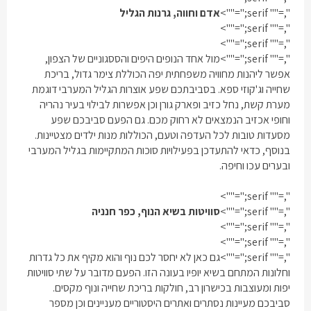
",="" serif;"="">
אדם וחווה, גרנות הגליל
",="" serif;"="">
",="" serif;"="">
",="" serif;"="">
מול אחד הנופים היפים והססגוניים של הצפון,
אפשר ליהנות מחוויה משפחתית יפה הכוללת צימר גדול, בריכת
שחייה וג'קוזי ספא. בסביבתכם שפע אוצרות הגליל המערבי דוגמת
מערת קשת, נחל כזיב ופארק גורן וכן אפשרות לבילוי בעיר נהריה
וחופי אכזיב הנמצאים לא רחוק מכם. גם הפעם סביבכם שפע
מסעדות טובות לכל העדפה וטעם, הכוללות מנות ילדים מצטיינות.
בנוסף, כדאי להתעדכן בפעילויות סוכות המתקיימות בגליל המערבי
ובערים עכו וחיפה.
",="" serif;"="">
",="" serif;"="">
סוויטות בשיא הנוף, כפר חנניה
",="" serif;"="">
",="" serif;"="">
",="" serif;"="">
גם כאן לא יחסר לכם נוף והוא מקיף את כל גדרות
וחלונות המתחם בשיא יופיו בעונה הזו. הפעם מדובר על שתי סוויטות
יפות ומעוצבות בכישרון רב, חולקות בריכת שחייה ונוף מקסים.
סביבכם מעיינות נסתרים ואתרים היסטוריים מעניינים וכן מספר