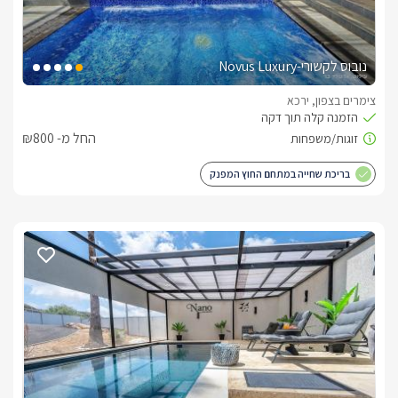
נובוס לקשורי-Novus Luxury
צימרים בצפון, ירכא
החל מ- ₪800
בריכת שחייה במתחם החוץ המפנק