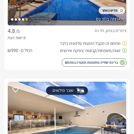
האחוזה בחד נס
צימרים בצפון, חד נס
/5
החל מ- ₪990
בריכת שחייה מחוממת ומקורה במתחם
שובר מילואים