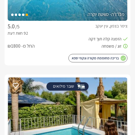
פברז’ה- סוויטת יוקרה
צימר בצפון, עין יעקב
/5
החל מ- ₪1800
בריכה מחוממת מקורה וגקוזי ספא
שובר מילואים