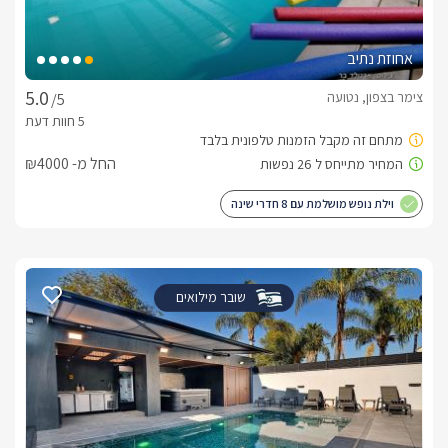
אחוזת נתיב
צימר בצפון, נטועה
/5
החל מ- ₪4000
וילת נופש מושלמת עם 8 חדרי שינה
שובר מילואים