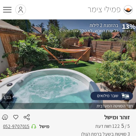
פמילי צימר
13%
בהזמנת 2 לילות
כל ימות השבוע
לא כולל עונה חמה
שובר מילואים
1/13
חצר הסוויטה המערבית
זוהר ומישל
5
5 /
מישל
052-9707015
3 סוויטות בשעל ברמת הגולן