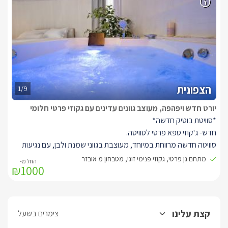
משושים בשחור לבן המשתלב באמירה העיצובית
של היורט וחדר הרחצה היפהפה, פינת אוכל זוגית ומודרנית מטבחון
מאובזר הכולל: מקרר, מיקרוגל, קומקום חשמלי, פינת קפה/תה, מכונת
נספרסו וכלי מטבח. בסוויטה שתי ספות בגווני אפור מעוצבות ונוחות
במיוחד נפתחות ללינת ילדים, חדר הרחצה בעיצוב עכשווי בגווני שחור
לבן ותמצאו בו סבוני רחצה, מגבות וחלוקים.
*לכל סוויטה יציאה למתחם גן פרטי, מטופח ויפה, הכולל מרפסת עם
הצפונית
ערסל ישיבה, שולחן זוגי ופינת ברביקיו.
1/9
יורט חדש ויפהפה, מעוצב גוונים עדינים עם גקוזי פרטי חלומי
*סוויטת בוטיק חדשה*
חדש- ג'קוזי ספא פרטי לסוויטה.
סוויטה חדשה מרווחת במיוחד, מעוצבת בגווני שמנת ולבן, עם נגיעות
אפור. עם ג'קוזי זוגי רומנטי, מיטה זוגית גדולה עם מזרן אורטופדי ומתחם
מתחם גן פרטי, גקוזי פנימי זוגי, מטבחון מ אובזר
₪1000
גן פרטי ומטופח.
היורט האינטימי מעוצב בגוונים שקטים של שמנת לבן ואפור, מואר
בתאורה נעימה עם וילונות נשפכים יפים מבד לבן שקפקף הנותנים
לשמש לחדור אל הסוויטה ומצד שני וילונות כהים להצללה מוחלטת של
קצת עלינו
צימרים בשעל
היורט, צורת המבנה עגולה עם תקרה גבוהה מאד כך שנוצר חלל פתוח,