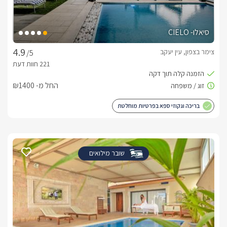
סיאלו- CIELO
צימר בצפון, עין יעקב
/5
החל מ- ₪1400
בריכה וגקוזי ספא בפרטיות מוחלטת
שובר מילואים