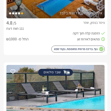
אלין-סוויטת יוקרה לזוגות בלבד
צימר בצפון, שפר
/5
החל מ- ₪1000
נוף. בריכה פרטית מחוממת. גקוזי ספא
שובר מילואים