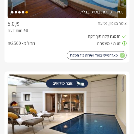
נסיה - סוויטת בוטיק בגליל
צימר בצפון, נטועה
/5
החל מ- ₪2500
מארח אישי צמוד ושירות כיד המלך!
שובר מילואים