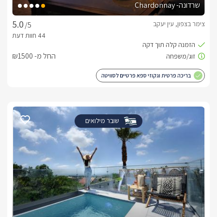
שרדונה- Chardonnay
צימר בצפון, עין יעקב
/5
החל מ- ₪1500
בריכה פרטית וגקוזי ספא פרטיים לסוויטה
שובר מילואים