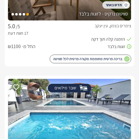
סוויטות נרקיס - לזוגות בלבד
צימרים בצפון, עין יעקב
/5
החל מ- ₪1100
בריכה פרטית מחוממת מקורה פרטית לכל סוויטה
שובר מילואים