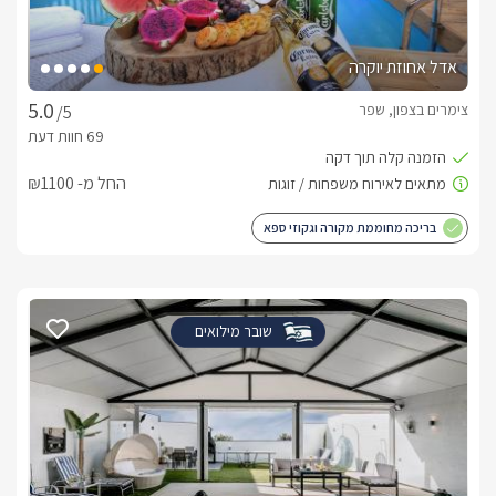
אדל אחוזת יוקרה
צימרים בצפון, שפר
/5
החל מ- ₪1100
בריכה מחוממת מקורה וגקוזי ספא
שובר מילואים