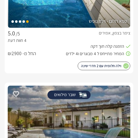
ספא חלום - וילת נופש
צימר בצפון, אמירים
/5
החל מ- ₪2900
וילה חלומית עם 2 חדרי שינה
שובר מילואים