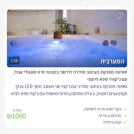
המערבית
1/16
סוויטה מפנקת בעיצוב מודרני חדשני במבנה יורט מונגולי עגול,
עם ג'קווזי ספא חיצוני
סוויטה מפנקת בעיצוב מודרני עם ג'קוזי זוגי מעוצב מסך LED ענקי
וקמין עצים רומנטי, בעלת מתחם גן פרטי ומטופח עם ג'קוזי ספא לוהט .
היורט מעוצב בצבעים שקטים של לבן ואפור מואר בתאורה נעימה צורת
גקוזי ספא פרטי לסוויטה,
₪1000
המבנה עגולה עם תקרה גבוהה מאד כך שנוצר חלל פתוח, גדול ומרווח
מתחם גן פרטי,
בעל אנרגיה טובה ונעימה, בסוויטה יהנו האורחים ממיטה זוגית גדול
קמין ביחידה
ונוחה בגודל קווין סייז, מסך LED ענקי בגודל 55 אינץ', עם חיבור לערוצי