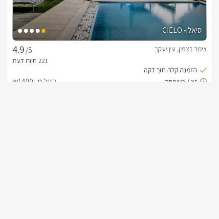
סיאלו- CIELO
צימר בצפון, עין יעקב
/5
החל מ- ₪1400
בריכה וגקוזי ספא בפרטיות מוחלטת
שובר מילואים