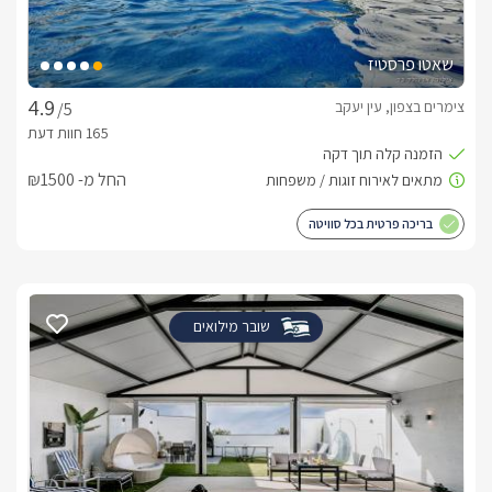
ארוחת בוקר כפרית וטעימה ישירות ליחידות.סידור הצימר לאירועים 
משמחים.   
שאטו פרסטיז
חשוב לדעת
צימרים בצפון, עין יעקב
/5
ניתן לבצע על האש אך ורק בפינת הברביקיו. 
החל מ- ₪1500
בריכה פרטית בכל סוויטה
שובר מילואים