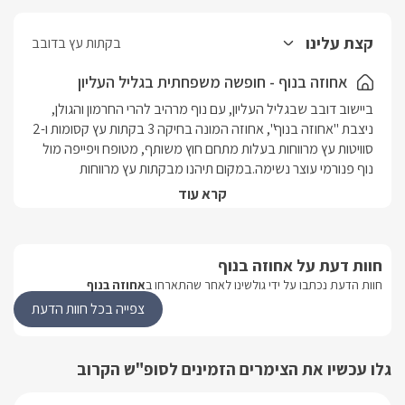
קצת עלינו
בקתות עץ בדובב
אחוזה בנוף - חופשה משפחתית בגליל העליון
ביישוב דובב שבגליל העליון, עם נוף מרהיב להרי החרמון והגולן, 
ניצבת "אחוזה בנוף", אחוזה המונה בחיקה 3 בקתות עץ קסומות ו-2 
סוויטות עץ מרווחות בעלות מתחם חוץ משותף, מטופח ויפייפה מול 
נוף פנורמי עוצר נשימה.במקום תיהנו מבקתות עץ מרווחות 
המתאימות לאיכלוס כל המשפחה, מתחם חוץ מפואר הכולל בריכת 
קרא עוד
שחייה בנויה מרשימה, מתחם סאונה איכותי ומקצועי וריהוט גן יוקרתי 
עם מדשאות מטופחות ופורחות. 
חוות דעת על אחוזה בנוף
היחידות
חוות הדעת נכתבו על ידי גולשינו לאחר שהתארחו ב
אחוזה בנוף
צפייה בכל חוות הדעת
כל אחת מהיחידות מעוצבות בחמימות ורומנטיקה, באלמנטים 
שונים אך בקו דומה. בכל אחת מהן תמצאו מיטת עץ זוגית ומפנקת, 
ג'קוזי ספא גדול במיוחד עטוף במת עץ ובעל חלונות המשקיפים 
גלו עכשיו את הצימרים הזמינים לסופ"ש הקרוב
למתחם החוץ, חדר רחצה, פינות ישיבה נוחות, מסך LCD 37' עם 
חיבור לערוצי הכבלים, נגן DVD, מטבחון מאובזר הכולל פינת קפה, 