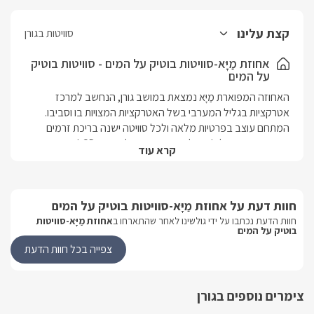
קצת עלינו
סוויטות בגורן
אחוזת מַיָּא-סוויטות בוטיק על המים - סוויטות בוטיק
על המים
האחוזה המפוארת מַיָּא נמצאת במושב גורן, הנחשב למרכז 
המתחם עוצב בפרטיות מלאה ולכל סוויטה ישנה בריכת זרמים 
קרא עוד
הסוויטות מעוצבות בעיצוב מודרני ויוקרתי ומתאימות לזוגות 
ומשפחות כאחד, את הסוויטות עוטפת בריכה הבנויה כנחל ומעליה 
גשרים רומנטיים. אחוזת מַיָּא - חוויה יוקרתית ומפנקת על המים.
חוות דעת על אחוזת מַיָּא-סוויטות בוטיק על המים
חוות הדעת נכתבו על ידי גולשינו לאחר שהתארחו ב
אחוזת מַיָּא-סוויטות
פנים הסוויטה
בוטיק על המים
צפייה בכל חוות הדעת
בכל סוויטה תיהנו ממיטה זוגית מבית עמינח, מסך LCD ענק, חיבור 
לערוצי YES וVOD, מערכת קולנוע ביתית, שולחן סעודה גדול, 
מטבחון מאובזר,חדר ילדים צמוד מכונת אספרסו, חלון פנוארמי 
צימרים נוספים בגורן
ענק המשקיף ישירות לבריכה הפרטית והחיצונית, מרפסת מרוצפת, 