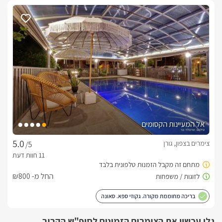
ספסל ג'טים, מסך 40'  מתכוונן לצפייה מתוך המים.* סוויטת ברקת- 
מונגשת לנכים.
מתחם חוץ משותף
במתחם הגן המשותף תהנו מבריכת שחייה ענקית הבנויה כנהר 
הזורם בין הסוויטות וגשרים מעוצבים מחברים בין קצוות הבריכה, 
מעבר לגשרים פזורות מיטות שיזוף נוחות."אחוזת מַיָּא" מציעה לכם 
גם מתחם לאונג' משותף הכולל פינות ישיבה למנוחה ורגיעה. גישה 
חופשית לאינטרנט אלחוטי, פינת תה/קפה הפתוחה לשרות 
האורחים. באחוזה גם מתחם מַיָּא לנד - משחקייה לילדים הכוללת 
אל המעיינות הקסומים
*לכל סוויטה מתחם ברביקיו פרטי מקורה עם טלוויזיה LCD., כיור 
צימרים בצפון, גורן
/5
החל מ- ₪800
אירוח vip - כלול במחיר
בריכה מחוממת מקורה. גקוזי ספא. סאונה
אקסטרות ופינוקים ללא תשלום:בקבוק יין בוטיק משובח, פירות 
העונה, שוקולדים מפנקים, פיצוחים, קפסולות, שתייה קלה במיני 
גלו עכשיו את הצימרים הזמינים לסופ"ש הקרוב