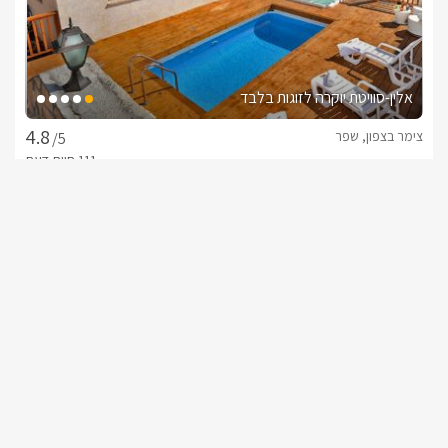
אלין-סוויטת יוקרה לזוגות בלבד
צימר בצפון, שפר
/5
החל מ- ₪1000
נוף. בריכה פרטית מחוממת. גקוזי ספא
שובר מילואים