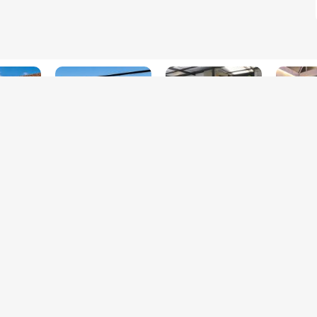
יק
הילת השחר בוטיק
אחוזת גשן
אחוזת הש
עין יעקב
כלנית
עין יעקב
ים למשפחות
מפת אתר
האתרים 
 צימרים למשפחות
קרם - צימר