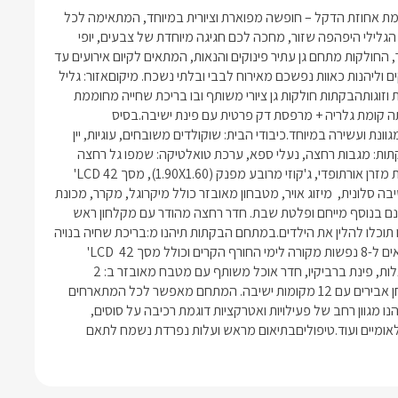
קצת עלינובין עצי דקל ובננה, צמחייה עשירה ושפע ערוגות נוי, ממוקמת אחוזת הדקל – חופשה מפוארת וציורית במיוחד, המתאימה לכל 
החושקים בחוויית נופש איכותית, מוקפדת וברמה גבוהה. כאן במושב הגלילי היפהפה שזור, מחכה לכם חגיגה מיוחדת של צבעים, יופי 
ואווירה מדהימה. לאחוזה 4 בקתות משפחתיות בעיצוב אלגנטי ממכר, החולקות מתחם גן עתיר פינוקים והנאות, המתאים לקיום אירועים עד 
50 אנשים (ללא לינה). אתם מוזמנים להתפנק מול נופי ההרים הירוקים וליהנות כאוות נפשכם מאירוח לבבי ובלתי נשכח. מיקוםאזור: גליל 
עליון	יישוב: שזורמספר יחידות4 בקתות מרהיבות (זהות) למשפחות וזוגותהבקתות חולקות גן ציורי משותף ובו בריכת שחייה מחוממת 
מקורה וג'קוזי ספא. סוג מבנה/ גודל 4 בקתות עץ , 55 מ"ר, לכל בקתה קומת גלריה + מרפסת דק פרטית עם פינת ישיבה.בסיס 
האירוחלינה. בתיאום מראש ובעלות נוספת ניתן להזמין ארוחת בוקר מגוונת ועשירה במיוחד.כיבודי הבית: שוקולדים משובחים, עוגיות, יין 
מובחר, מיני בר, חלב, פינת קפה, מכונת אספרסו ועוד... פינוקים בבקתות: מגבות רחצה, נעלי ספא, ערכת טואלטיקה: שמפו גל רחצה 
סבונים ועוד...בבקתות תיהנו מ: מיטה זוגית רחבה (1.80X 2.00) בעלת מזרן אורתופדי, ג'קוזי מרובע מפנק (1.90X1.60), מסך LCD 42' 
מתכוונן המחובר ללוויין YES, נגן DVD ומערכת קולנוע ביתית, פינת ישיבה סלונית,  מיזוג אויר, מטבחון מאובזר כולל מיקרוגל, מקרר, מכונת 
אספרסו, מתקן מים חמים וקרים, כלי מטבח. עבור שומרי המסורת ישנם בנוסף מייחם ופלטת שבת. חדר רחצה מהודר עם מקלחון ראש 
גשם. בקומת הגלריה ישנה ספה שנפתחת למיטה זוגית+ מזרון זוגי בו תוכלו להלין את הילדים.במתחם הבקתות תיהנו מ:בריכת שחיה בנויה 
ואיכותית במיוחד (10x 5), מחוממת ומקורה בחורף, ג'קוזי ספא המתאים ל-8 נפשות מקורה לימי החורף הקרים וכולל מסך LCD  42' 
ומערכת שמע היקפית בחוץ, מיטות שיזוף, מערכות ישיבה ופינות מוצלות, פינת ברביקיו, חדר אוכל משותף עם מטבח מאובזר ב: 2 
מקררים גדולים, כלי מטבח לשבת, טוסטר אובן, כיריים לבישול, שולחן אבירים עם 12 מקומות ישיבה. המתחם מאפשר לכל המתארחים 
יחדיו ליהנות מארוחות משותפות.אטרקציותבסביבת מתחם האירוח תהנו מגוון רחב של פעילויות ואטרקציות דוגמת רכיבה על סוסים, 
מסלולי טיול, טיולי ג'יפים, מסעדות שף ומסעדות אותנטיות, פארקים לאומיים ועוד.טיפוליםבתיאום מראש ועלות נפרדת נשמח לתאם 