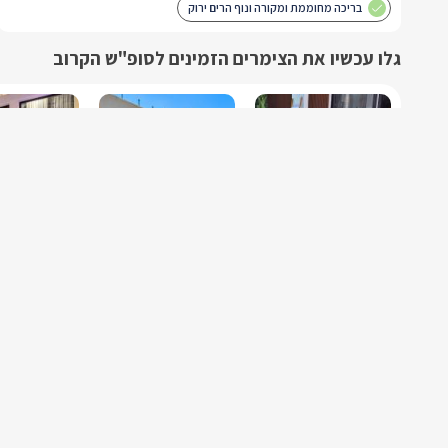
בריכה מחוממת ומקורה ונוף הרים ירוק
גלו עכשיו את הצימרים הזמינים לסופ"ש הקרוב
בל- סוויטות יוקרה
אחוזת אפנדי
גולד דרים בוט
נוף כנרת
יערה
דלתון
פמילי צימר
צימר
צימרטופ
בלוג