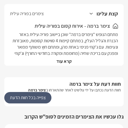
קצת עלינו
צימרים בפוריה עילית
צימר ברמה - אירוח קסום בפוריה עילית
מתחם הנופש "צימרים ברמה" שוכן ביישוב פוריה עילית באזור 
הכנרת והגליל העלין, במתחם קיימות 4 סוויטות קסומות, מאובזרות 
ונעימות. עם ג'קוזי פנימי באחת מהן, ומתחם חוץ משותף מפואר 
ומפנק עם בריכת שחיה (מחוממת ומקורה בחודשי החורף) וג'קוזי 
ספא חיצוני. הסוויטות מתאימות לאירוח זוגות או משפחות, באירוח 
קרא עוד
פסטורלי ורגוע ברמה גבוה במיוחד. המתחם ניצב במיקום מעולה, 
בנסיעה קצרה תוכלו לפגוש בשלל פעילויות ואטרקציות זוגיות או 
לכל המשפחה. החל מאתרי קניות, מסעדות איכותיות, פאבים, ועוד.. 
חוות דעת על צימר ברמה
אל מסלולי טיול בטבע, אטרקציות ואקסטרים כמו טיולי טרקטורונים, 
חוות הדעת נכתבו על ידי גולשינו לאחר שהתארחו ב
צימר ברמה
טיולי ג'יפים, טיולי סוסים, קיאקים וכו. במרחק נסיעה קצר: פארק 
הירדן, אגמון החולה, קברי צדיקים, חמת גדר, ראש פינה, הר מירון, 
צפייה בכל חוות הדעת
אתרי מורשת ועוד.
גלו עכשיו את הצימרים הזמינים לסופ"ש הקרוב
הסוויטות