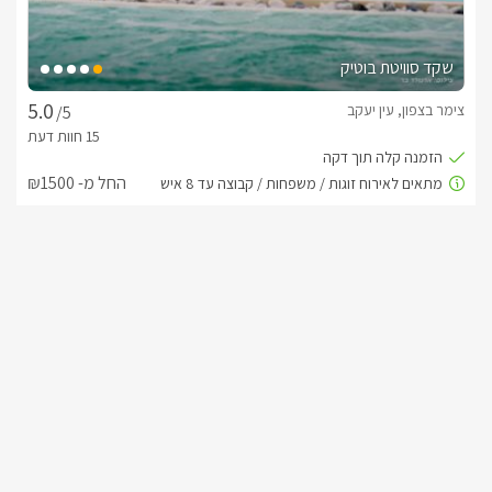
שקד סוויטת בוטיק
צימר בצפון, עין יעקב
/5
החל מ- ₪1500
גקוזי ספא מפנק ובריכה מחוממת ומקורה
שובר מילואים