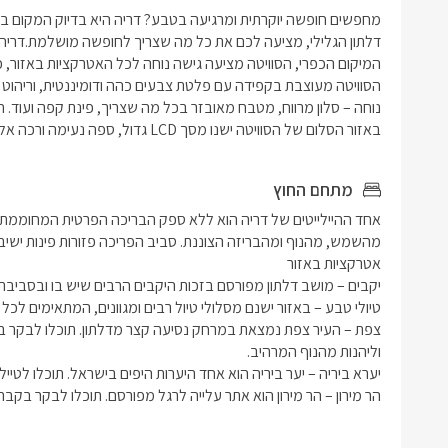
באזור הסלום של הסוויטה ישנו מסך LCD גדול, ספה נעימה ורכה אל מול אמבט ענק מפנק במיוחד.
מתחם החוץ