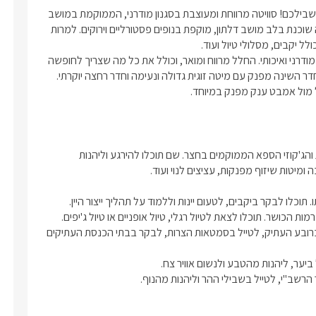
מחפשים חופשה יוקרתית ומרגיעה בטבע? דריה היא בדיוק המקום בשבילכם! סוויטה מרווחת ומעוצבת בסגנון מודרני, הממוקמת במושב 
דלתון הגלילי, מציעה לכם את כל מה שצריך לחופשה מושלמת.דריה שוכנת בלב מושב דלתון, מוקפת בנופים פסטורליים וירוקים. למרות 
הסוויטה מעוצבת בקפידה עם פלטת צבעים כהה ודומיננטית, וריהוט מודרני ואיכותי. החלל מרווח ומואר, וכולל את כל מה שצריך לחופשה 
נוחה – סלון מרווח, מטבח מאובזר בכל מה שצריך, פינת קפה ועוד. חדר השינה מפנק עם מיטה זוגית גדולה ונעימה וחדר רחצה יוקרתי. 
אחד ההיילייטים של דריה הוא ללא ספק הבריכה הפרטית המחוממת והג'קוזי הספא הממוקמים בחצר. שם תוכלו להירגע וליהנות 
צפת – העיר צפת נמצאת במרחק נסיעה קצר מדלתון. תוכלו לבקר ברובע העתיק, לטייל בסמטאות הצרות, לבקר בבתי הכנסת העתיקים 