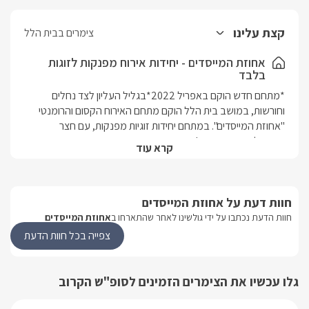
קצת עלינו
צימרים בבית הלל
אחוזת המייסדים - יחידות אירוח מפנקות לזוגות
בלבד
*מתחם חדש הוקם באפריל 2022*בגליל העליון לצד נחלים 
וחורשות, במושב בית הלל הוקם מתחם האירוח הקסום והרומנטי 
"אחוזת המייסדים". במתחם יחידות זוגיות מפנקות, עם חצר 
קרא עוד
לאוהבים את חגיגות החיים והטבע באווירה כפרית ושלווה, מול נוף 
ירוק פתוח וסביבה שקטה. המושב בית הלל שוכן באצבע הגליל 
וסביבו אטרקציות רבות מפנקות ורומנטיות, החל מטיולי סוסים 
חוות דעת על אחוזת המייסדים
רומנטיים בשעות השקיעה, מסלולי טיול רגליים, אופניים, 
טרקטורונים ועוד. במרחק הליכה בתוך המושב, זורם נחל החצבני 
חוות הדעת נכתבו על ידי גולשינו לאחר שהתארחו ב
אחוזת המייסדים
לצדו תוכלו לשבת בפיקניק אינטימי
צפייה בכל חוות הדעת
יחידות האירוח
גלו עכשיו את הצימרים הזמינים לסופ"ש הקרוב
במתחם האירוח הזוגי שמונה יחידות לזוגות בלבד, בגדלים שונים, 