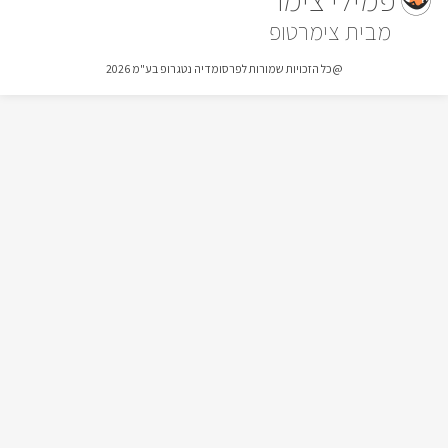
ישיבה מעוצבות ומסוגננות. בנוסף תמצאו גם סאונה מפנקת 
צימרטופ
המעוצבת בסגנון עץ נעים וכפרי שתהפוך את השהות שלכם 
למושלמת יותר ומפנקת במיוחד בחודשי החורף הקרים שהגשם יורד 
@כל הזכויות שמורות לפרסומדיה נטגרופ בע"מ 2026
בחוץ, מתחם הסאונה והג'קוזי נסגר ע"י וילונות רכים ומשרה אווירה 
רומנטית ורגועה.
כלול באירוח
האירוח במתחם הנופש כולל גם:יין משובח, שוקולדים מפנקים, 
עוגיות, מגבות, נעלי ספא, שמפו ותחליבי רחצה איכותיים ומפנקים.
ארוחות ועיסויים
בתוספת תשלום ובתיאום מראש תוכלו להוסיף לאירוח:* ארוחת 
בוקר מגוונת ועשירה במיוחד.* טיפולים ועיסויים מפנקים שינעימו את 
זמנכם.