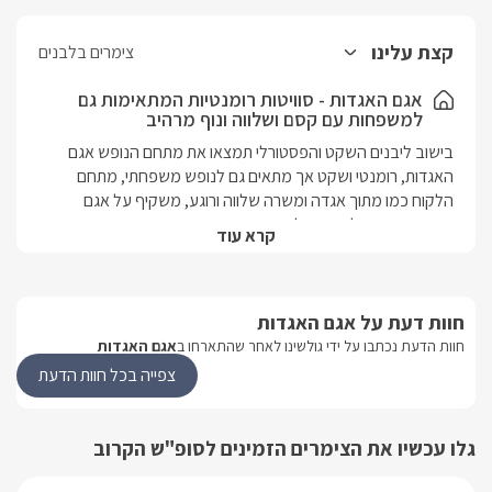
קצת עלינו
צימרים בלבנים
אגם האגדות - סוויטות רומנטיות המתאימות גם
למשפחות עם קסם ושלווה ונוף מרהיב
בישוב ליבנים השקט והפסטורלי תמצאו את מתחם הנופש אגם 
האגדות, רומנטי ושקט אך מתאים גם לנופש משפחתי, מתחם 
הלקוח כמו מתוך אגדה ומשרה שלווה ורוגע, משקיף על אגם 
הכנרת וצופה אל הרי הגולן, מתחם עם אווירה רומנטית וקסומה 
קרא עוד
מושלם לזוגות אוהבים שרוצים להירגע מול הנוף ולהנות מהטבע. 4 
סוויטות מעוצבות ומסוגננות בצורה רומנטית עם מיטות מעוצבות עם 
וילונות בצבעים רכים הנשפכים על המיטה, כאשר הנוף הנשקף 
חוות דעת על אגם האגדות
סביב נכנס פנימה דרך חלונות גדולים, ניתן לשבת בתוך ג'קוזי חמים 
ומזמין ולהנות מהנוף הנכנס פנימה פינוק חורפי מושלם. לכל סוויטה 
חוות הדעת נכתבו על ידי גולשינו לאחר שהתארחו ב
אגם האגדות
מרפסת נוף פרטית. חופשה רומנטית המתאימה גם למשפחות עם 
צפייה בכל חוות הדעת
שירות ברמה גבוהה ויחס אישי מכל הלב.
גלו עכשיו את הצימרים הזמינים לסופ"ש הקרוב
מבט פנים לסוויטות