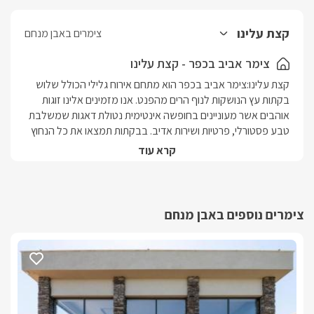
קצת עלינו
צימרים באבן מנחם
צימר אביב בכפר - קצת עלינו
קצת עלינו:צימר אביב בכפר הוא מתחם אירוח גלילי הכולל שלוש 
בקתות עץ הנושקות לנוף הרים מהפנט. אנו מזמינים אלינו זוגות 
אוהבים אשר מעוניינים בחופשה אינטימית נטולת דאגות שמשלבת 
טבע פסטורלי, פרטיות ושירות אדיב. בבקתות תמצאו את כל הנחוץ 
לנופש מרגיע, רומנטי ומפנק בלב הגליל המערבי. מיקום:אזור: גליל 
קרא עוד
מערבייישוב: אבן מנחםמספר יחידות:3 בקתות עץ מהודרות: בקתת 
עמית, בקתת אופיר, בקתת רואי.שלושת הבקתות חולקות מתחם גן 
משותף.סוג מבנה:בקתת עמית: מבנה עץ 50 מ"ר, חלל אחד 
(open space)בקתת אופיר: מבנה עץ 50 מ"ר, חלל אחד (open 
צימרים נוספים באבן מנחם
space)בקתת רואי: מבנה עץ 50 מ"ר, חלל אחד (open 
space)בסיס האירוח:B&B לינה + ארוחת בוקר המוגשת 
לסוויטה בסוויטה תיהנו מ:מיטה זוגית ענקית, ג'קוזי מפנק, מסך 
LCD '42 המחובר לכבלים (HOT) ולנגן DVD פינת ישיבה נינוחה, 
פינת אוכל זוגית, מטבחון מאובזר, מיזוג אוויר, חדר רחצה ומרפסת 
פרטית הצופה לנוף.במתחם תהנו מ: בריכת שחיה מפנקת לימות 