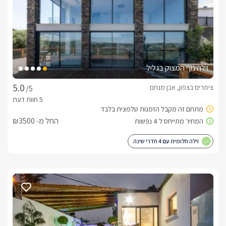
הקיץ החמים (2.70/5.5), פינות ישיבה , פינות 
מנגל.אטרקציות:בקרבת הבקתות תוכלו להנות ממגוון רחב של 
אטרקציות ובניהם חופי אכזיב, מערת קשת, מסלולי טיול, חוות 
סוסים, מסעדות שף ועוד.טיפולים:בתיאום מראש ועלות נפרדת 
נשמח לקבוע עבורכם עיסויים וטיפולי גוף שונים.
וילה נוף המצוק בגליל
צימרים בצפון, אבן מנחם
/5
החל מ- ₪3500
וילה חלומית עם 4 חדרי שינה