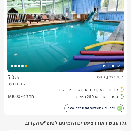
תהנו מבריכת שחייה מרוצפת קריסטלים מחוממת ובעלת קירוי 
מודולארי חשמלי וחדשני וכוללת ספסל ישיבה, ג'קוזי ספא גדול 
ואיכותי ניצב לצד הבריכה טמון עמוק בדק עץ איכותי, פינת ישיבה 
נוחות ונעימות פזורות במרחב, מיטות שיזוף, מתחם ברביקיו מפנק, 
גדר איכותית הנושאת את סמל המקום עוטפת את המתחם, תאורת 
גן רומנטית וגן מטופח ומושקע.
בחורף
בעונה תיהנו מקירוי מודולארי חשמלי הנסגר ונפתח בלחיצות כפתור 
אחוזת נתיב
פשוטה, קירות זכוכית לצפייה בנוף, בריכת שחייה מחוממת וג'קוזי 
ספא איכותי.
צימר בצפון, נטועה
/5
כלול באירוח
החל מ- ₪4000
B&B – לינה וארוחת בוקר עשירה מאת שף הבית הצמוד.ארוחות 
וילת נופש מושלמת עם 8 חדרי שינה
גורמה נוספות מבית השף יוגשו לכם בתיאום מול המארחים. לאורך 
כל שהותכם תזכו למארח אישי צמוד, העומד לרשותכם בכל שעה 
ולכל צורך. 
גלו עכשיו את הצימרים הזמינים לסופ"ש הקרוב