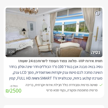
נסיה
1/26
חווית אירוח VIP- מלווה צמוד העומד לשרותכם 24 שעות!
נסיה בנויה מבנה אבן בגודל 100 מ"ר הכוללים חדר שינה וסלון. בחדר
השינה מחכה לכם מיטת ענק יוקרתית ואורתופדית, מסך LCD ענק,
מערכת קולנוע ביתית, טכנולוגיית SMART TV וחוויות FULL HD, קמין
מפואר ומפוסל עבודת יד, חדר רחצה עשוי שיש איטלקי ויוקרתי, מטבח
סוויטה פרטית ומבודדת כולל חבילת אירוח יוקרתית, בריכה
₪2500
גדול ומאובזר, סודה בר, מדיח כלים, קולט אדים, מכונת אספרסו עם
פרטית מחוממת ומקורה, גקוזי ספא פרטי
מקציץ חלב, כיריים ועוד. וכמובן גישה אל מתחם הגן מכל חדרי הסוויטה.