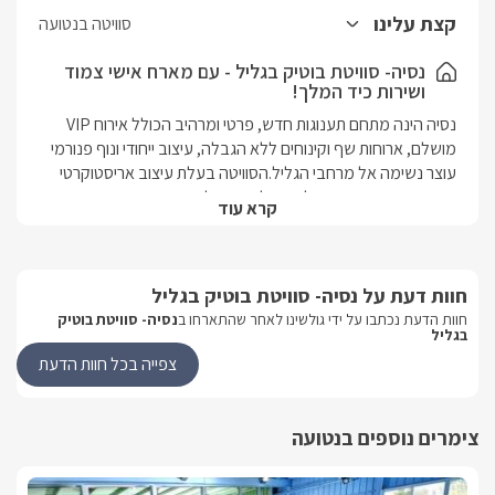
קצת עלינו
סוויטה בנטועה
נסיה- סוויטת בוטיק בגליל - עם מארח אישי צמוד
ושירות כיד המלך!
נסיה הינה מתחם תענוגות חדש, פרטי ומרהיב הכולל אירוח VIP 
מושלם, ארוחות שף וקינוחים ללא הגבלה, עיצוב ייחודי ונוף פנורמי 
עוצר נשימה אל מרחבי הגליל.הסוויטה בעלת עיצוב אריסטוקרטי 
יוצא דופן בהשראת מודל האצולה האנגלי מן התקופה 
קרא עוד
הוויקטוריאנית. חיפויי הזהב, הריהוט הייחודי והדיוק לפרטים מדגישים 
את האווירה היוקרתית והשאיפה לשלמות.
חוות דעת על נסיה- סוויטת בוטיק בגליל
מבט פנים
חוות הדעת נכתבו על ידי גולשינו לאחר שהתארחו ב
נסיה- סוויטת בוטיק
בגליל
מיטב החדשנות והטכנוליגה, עיצוב יוקרתי ומלכותי, ריהוט עשיר 
צפייה בכל חוות הדעת
ואווירת יוקרה שלא נראתה כמותה במקומות אירוח בארץ!בסוויטה 
המפוארת תיהנו ממיטת ענק יוקרתית אורתופדית, מערכת קולנוע 
ביתית, מסך LCD ענק עם טכנולוגיית SMART TV וחוויות FULL 
צימרים נוספים בנטועה
HD, קמין מפואר ומפוסל עבודת יד, חד רחצה עשוי שיש איטלקי 
ויוקרתי, מטבח גדול ומאובזר, סודה בר, מכונת אספרסו, כיריים ועוד. 
תיהנו מגישה אל מתחם הגן מכל חדרי הסוויטה.במתחם הגן הפרטי 