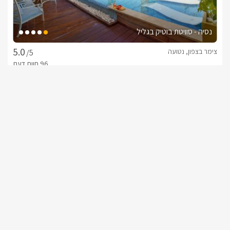
נסיה - סוויטת בוטיק בגליל
צימר בצפון, נטועה
/5
החל מ- ₪2500
מארח אישי צמוד ושירות כיד המלך!
שובר מילואים