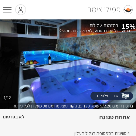
פמילי צימר
15%
בהזמנת 2 לילות
כל ימות השבוע
לא כולל עונה חמה
שובר מילואים
1/12
בריכת זרמים 5/2.20 עומק 130 עם ג'קוזי ספא מחומם 38 מעלות לכל סוויטה
אחוזת טגנגה
לא בפרסום
4 סוויטות בספסופה בגליל העליון