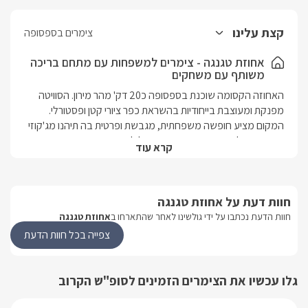
קצת עלינו
צימרים בספסופה
אחוזת טגנגה - צימרים למשפחות עם מתחם בריכה
משותף עם משחקים
האחוזה הקסומה שוכנת בספסופה כ20 דק' מהר מירון. הסוויטה 
מפנקת ומעוצבת בייחודיות בהשראת כפר ציורי קטן ופסטורלי. 
המקום מציע חופשה משפחתית, מגבשת ופרטית בה תיהנו מג'קוזי 
ספא פרטי לסוויטה, חדר שינה נפרד לילדים ומתחם גן פרטי ומפנק 
קרא עוד
לכל המשפחה. במתחם היוקרתי ישנן ארבע סוויטות עם ג'קוזי ספא 
פרטי לכל אחת ולשלוש מהן בריכת זרמים פרטית מחוממת 
ומקורה. במתחם המשותף לארבעת הסוויטות תיהנו מרחבה גדולה 
חוות דעת על אחוזת טגנגה
ומטופחת וממשחקי שולחן כגון שולחן פינג פונג וכדורגל.
חוות הדעת נכתבו על ידי גולשינו לאחר שהתארחו ב
אחוזת טגנגה
צפייה בכל חוות הדעת
מבט פנים
בכל אחת מהסוויטות תהנו ממיטה מרווחת ומפנקת בעלת מזרן 
אורתופדי, ארון בגדים, מסך LCD, חיבור לHOT, ג'קוזי  זוגי פנימי, 
גלו עכשיו את הצימרים הזמינים לסופ"ש הקרוב
פינת אוכל וסלון גדול במיוחד, מסך טלויזיה מרכזי LCD 40', נגן 