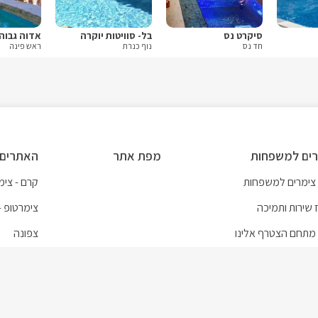
סיקרט נס
בל- סוויטות יוקרה
אדוה גבוה
חד נס
נוף כנרת
ראש פינה
ים למשפחות
מפת אתר
האתרים 
 צימרים למשפחות
קרם - צימר
 שירות ותמיכה
צימרטופ -
מתחם הצטרף אלינו
צפונה
 שימוש
צימרים לז
צימרים עם
ZMR - צימרים לכל חופשה