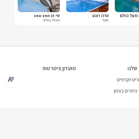
 מעל כולם
טרה רוגע
סי-זן-sea-zen
שעל
מעלה גמלא
שלנו
מועדון צימרטופ
ים יוקרתיים
 צימרים בצפון
וגות
 בריכה