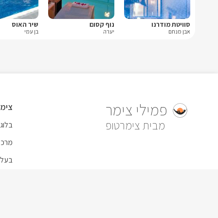
סוויטת מודרנו
נוף קסום
שיר האוס
אבן מנחם
יערה
בן עמי
פמילי צימר
צימר
צימרטופ
בלוג
מרכז
בעל 
תנאי