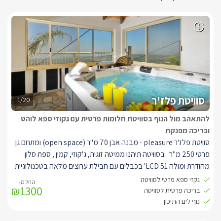
סוויטת פלז'ר
1/20
להתאהב מול הנוף בסוויטת חלומות פרטית עם גקוזי ספא לוהט
ובריכה מפנקת
סוויטת פלז'ר pleasure - מבנה אבן 70 מ"ר (open space) ומתחם גן
פרטי 250 מ"ר . בסוויטה תיהנו ממיטה זוגית, ג'קוזי, קמין , ספת סלון
מהודרת ומולה LCD 51' בכבלים עם חבילת ערוצים מלאה בטכנולוגיית
HD, חיבור USB, מערכת הגברה ונגן DVD , חדר רחצה מפנק עם ראש
גקזי ספא פרטי לסוויטה
₪1300
גשם גדול, פינת אוכל, מיזוג אוויר ומטבח מאובזר הכולל מיקרוגל,
בריכה פרטית לסוויטה
מקרר, מכונת קפה נספרסו וכלי מטבח. בגן הפרטי של הסוויטה תהנו
נוף לים התיכון
מג'קוזי ספא מפנק ומקורה הניצב מול נוף פתוח, בריכת שחייה פרטית