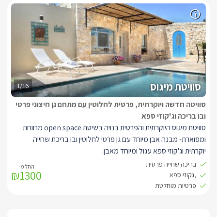
בגודל 4/6 , מיטות שיזוף, פינת אוכל לזוג מול הנוף, תאורה צבעונית,
גינה מטופחת עם צמחים ופרחים צבעוניים.
סוויטת מיגוס
1/16
סוויטה חדשה ויוקרתית, פרטית לחלוטין עם מתחם גן חיצוני פרטי
ובו בריכה וג'קוזי ספא
סוויטת מיגוס היוקרתית והפרטית בנויה בשיטת open space מרווחת
ומפוארת- מבנה אבן מיוחד עם גן פרטי לחלוטין ובו בריכת שחייה
יוקרתית וג'קוזי ספא עגול ומיוחד מאבן.
בריכה שחייה פרטית
₪1300
בסוויטה תיהנו ממיטה זוגית מפורזלת עדינה ויפה בצבע לבן עטופה
,גקוזי ספא
מצעים לבנים ורכים, לצידה ארון, בסוויטה גם 2 כורסאות מעוצבות
פרטיות מוחלטת
בצבע ירוק ומיוחד, עם שני שולחנות קפה יוקרתיים, בחדר מסך LCD עם
חיבור לסלקום tv, חדר רחצה מפנק ומרווח עם מגבות רכות וחלוקי