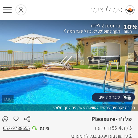
פמילי צימר
10%
בהזמנת 2 לילות
תקף לסופ"ש
לא כולל עונה חמה
שובר מילואים
1/20
בריכה יוקרתית פרטית לסוויטה משקיפה לנוף חלומי
פלז'ר-Pleasure
4.7
5 /
ציונה
052-9788655
2 סוויטות בעין יעקב בגליל המערבי