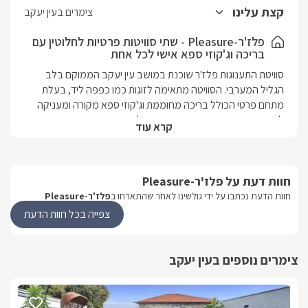
רחצה, פינת אוכל , מיזוג אוויר ומטבח מאובזר הכולל מיקרוגל, מקרר
קצת עלינו
צימרים בעין יעקב
גדול, קומקום חשמלי, מכונת קפה נספרסו וכלי מטבח.
פלז'ר-Pleasure - שתי סוויטות פרטיות לחלוטין עם
בריכה וג'קוזי ספא אישי לכל אחת
בגן הפרטי של הסוויטה תהנו מג'קוזי ספא מפנק ומוצל, בריכת שחייה
פרטית, מיטות שיזוף, פינת ישיבה נוחה ומיוחדת לצד הג'קוזי, בחצר הגן
סוויטת התענוגות פלז'ר שוכנת במושב עין יעקב הממוקם בלב 
גם פינת ברקביקיו בנויה לצידה כיור ושולחן בר מאבן הגן יואר בתאורה
הגליל המערבי. הסוויטה מתאימה לזוגות כמו כפפה ליד, בעלת 
צבעונית ורומנטית בשעות הערב.
מתחם פרטי הכולל בריכה מחוממת וג'קוזי ספא מקורה ומעניקה 
לכם חופשה יוקרתית עם פרטיות מושלמת.
קרא עוד
נוף מהמתחם
חוות דעת על פלז'ר-Pleasure
שני מתחמים נפרדים לחלוטין, עם מתחמי גן המשקיפים אל האופק 
חוות הדעת נכתבו על ידי גולשינו לאחר שהתארחו ב
פלז'ר-Pleasure
הגלילי שגובל בים התיכון, היערות הפראיים והחורשים, המטעים 
ושדות המרעה. 
צפייה בכל חוות הדעת
בחורף
צימרים נוספים בעין יעקב
בעונת החורף במיגוס -תגלו ג'קוזי ספא בנוי ועגול סביבו חלוקים 
בעונת החורף בפלז'ר -תהנו מג'קוזי ספא לוהט ומקורה, וכן מגוון 