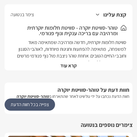
קצת עלינו
צימר בנטועה
טוהר-סוויטת יוקרה - סוויטת חלומות יוקרתית
ומרהיבה עם בריכה ענקית ונוף פנורמי.
סוויטת חלומות יוקרתית, חדשה ומרהיבה שמתאימה מאוד 
למשפחה,  מתאימה להפתעות וחגיגות מיוחדות, לאוהבי הסגנון 
וחובבי החיים הטובים. אחוזת טוהר ניצבת מול נוף פנורמי מרשים 
ובמיקום פרטי ללא כל הפרעות, כאשר סביבה נמצאים אתרי 
קרא עוד
התיירות הטובים ביותר בגליל.פנים הסוויטה בעיצוב מודרני משולב 
נגיעות "רטרו" תוססות, כולל חדר שינה נפרד להורים, חדר שינה 
נוסף לילדים, סלון ומטבח מרכזיים מפוארים ואבזור איכותי 
חוות דעת על טוהר-סוויטת יוקרה
בלבד. הגן הפרטי שעוטף את האחוזה מציע פינוק מושלם בבריכה 
יוקרתית ביותר ולצידה ג'קוזי ספא זרמים – מחוממים היטב ועטופים 
חוות הדעת נכתבו על ידי גולשינו לאחר שהתארחו ב
טוהר-סוויטת יוקרה
בקירוי זכוכית מלא בחורף, כך שתוכלו להמשיך וליהנות תמיד 
צפייה בכל חוות הדעת
מהנוף.הסוויטה באחוזת טוהרסוויטת חלומות פרטית ומפוארת 
למשפחות.אורחי הסוויטה ייהנו מפרטיות מוחלטת וגן אישי מפואר 
בקירוי זכוכית מלא, הכולל בריכה יוקרתית וג'קוזי ספא זרמים מול 
צימרים נוספים בנטועה
נוף פנורמי פתוח ומרהיב ביופיו. סוג מבנה/ גודל הסוויטה נחלקת 
לחלל אירוח מרכזי, חדר שינה זוגי מפואר וחדר ילדים עם 2 מיטות 