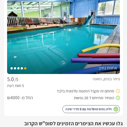
נשמח לתאם עבורכם עיסויים מפנקים ומקצועיים בכל סגנון 
לבחירתכם.אטרקציות ומיקוםאחוזת טוהר שוכנת בישוב נטועה 
ונהנית מקרבה מדהימה אל מיטב האטרקציות בגליל המערבי: ראש 
הנקרה, מבצר המונפור, נחל כזיב, חופי אכזיב היפים, גני הבהאיים, 
שלל מסלולי טיולים רגליים ובאופניים, תצפיות נוף משגעות, טיולי 
טרקטורונים ורייזרים (גם מתוך המושב עצמו), טיולי סוסים, ג'יפים, 
ריינג'רים, מסעדות מעולות, מתחמי קניות ובילוי ועוד. 
נוף מהמתחם
חלקה החיצוני של הסוויטה פונה אל מרחבי הנוף הפתוחים של 
אחוזת נתיב
הגליל. מכאן תוכלו להשקיף מגבוה  על הרים ירוקים, חורשים ובתי 
המושבים הסמוכים. 
צימר בצפון, נטועה
/5
בחורף
החל מ- ₪4000
המתחם החיצוני מקורה ומחומם היטב, כאשר הג'קוזי ספא והבריכה 
וילת נופש מושלמת עם 8 חדרי שינה
בנוסף, הנוף מהמתחם הופך לציורי במיוחד וכן קיימת האפשרות 
גלו עכשיו את הצימרים הזמינים לסופ"ש הקרוב
לשלג בשיא העונה. 