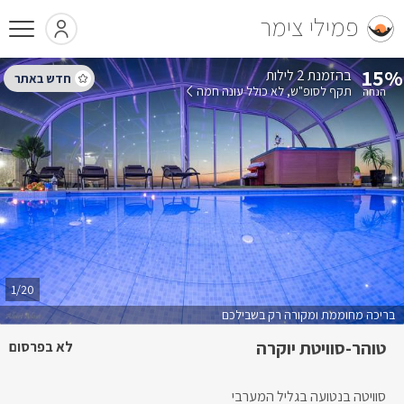
פמילי צימר
15%
בהזמנת 2 לילות
תקף לסופ"ש
לא כולל עונה חמה
1/20
בריכה מחוממת ומקורה רק בשבילכם
טוהר-סוויטת יוקרה
לא בפרסום
סוויטה בנטועה בגליל המערבי