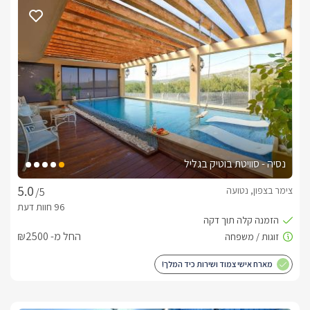
קומותיים.בסוויטה תיהנו מ: - חדר שינה מעוצב הכולל מיטה זוגית 
גדולה ואיכותית ומסך LCD מתכוונן בערוצי הלוויין- חדר ילדים הכולל 
שתי מיטות קומותיים איכותיות- סלון אירוח גדול במיוחד ומפואר 
בסגנון רטרו ייחודי- מסך LCD מתכוונן בערוצי הלוויין עם מערכת 
קולנוע ביתית.- סלון ישיבה נוסף ויוקרתי המשקיף אל חלקה החיצוני 
של האחוזה- חדר רחצה איכותי הכולל ראש גשם ענק- שולחן 
סעודה גדול ומפואר- מטבח גדול ומאובזר היטב (מתאים לבישול) 
הכולל: מקרר גדול, כיריים חשמליות, מכונת אספרסו יוקרתית, מתקן 
מים וכלי מטבח. - שימוש בגופי תאורה מעוצבים, פתרונות אחסון 
וריהוט "נמוך" מודרני ואיכותיבמתחם הגן מול הנוף הפנורמי תיהנו 
נסיה - סוויטת בוטיק בגליל
מ:- בריכת פסיפס יוקרתית וגדולה, הבנויה בטכניקה הבטיחותית 
והמפוארת ביותר.- חימום מלא בעונת החורף- ג'קוזי ספא ענק 
צימר בצפון, נטועה
/5
ומחמם- קירוי זכוכית מלא ויוקרתי, המאפשר תצפית פנורמית לנוף 
הגלילי המרהיב- מיטות שיזוף - פינת ברביקיו מעוצבת הכוללת פינת 
ישיבה נוחה ומתקן ברביקיו מקצועי מאבן- שימוש במדשאות 
החל מ- ₪2500
סינטטיות נעימות ותאורת לילה זוהרת ומתוחכמת. בסיס האירוח:לינה 
+ יין משובח, פירות העונה, ערכת קפה מלאה, מאפים ומתוקים 
מארח אישי צמוד ושירות כיד המלך!
בהפתעה, חלוקים נעימים, נעלי ספא, מגבות גוף, תמרוקי רחצה, 
סבונים ריחניים, נרות. תוספות בתשלום לאורחינו ניתן ליהנות 
מארוחת בוקר מפנקת בתוספת תשלום ובתאום מראש.עיסויים: 