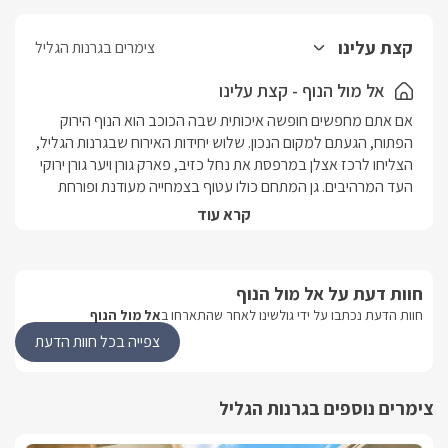
קצת עלינו
צימרים בגרנות הגליל
אל מול הנוף - קצת עלינו
אם אתם מחפשים חופשה איכותית שבה הכוכב הוא הנוף הירוק 
הפתוח, הגעתם למקום הנכון. שלוש יחידות האירוח שבגרנות הגליל, 
הצליחו לרכז אצלן במרפסת את נחל כזיב, פארק גורן ויער גורן ירוקי 
העד המרהיבים. גן המתחם כולו עטוף בצמחייה מעודנת ופורחת 
שבתוכה ממתינה לכם גם בריכת השחייה המפנקת. אל מול הנוף 
קרא עוד
מגישה לכם מנה גדושה של אושר ורומנטיקה, שיביאו אתכם 
לשיאים חדשים של פינוק וריגושים. מיקוםאזור: גליל מערבייישוב: 
גרנות הגלילמספר יחידותסה"כ 4 יחידות אירוח מפנקות בעיצוב 
חוות דעת על אל מול הנוף
רומנטי. בסיס האירוחלינה, ערכת קפה ותה , מגבות רחצה איכותיות, 
חוות הדעת נכתבו על ידי גולשינו לאחר שהתארחו ב
אל מול הנוף
מגבות פנים וידיים, , מוצרי טואלטיקה: סבונים, קצף אמבט, מלח 
אמבט, שמפו, מרכך.בתיאום מראש ניתן לקבל ארוחת בוקר כפרית 
צפייה בכל חוות הדעת
מפנקת, ארוחות צהריים וערב.בסוויטות תהנו מ: מיטה זוגית רכה 
ומזמינה, ג'קוזי זוגי פינתי ולצדו פינת ישיבה רומנטית המשקיפים אל 
צימרים נוספים בגרנות הגליל
נוף מרהיב, מסך צפייה  LCD 37המחובר ללווין yes,  חדר רחצה 
מהודר, מיזוג אוויר, אינטרנט אלחוטי, פינת אוכל נוחה ונעימה, 