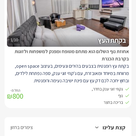
שולחן וכיסאות.
בקתת העץ
1/10
אחוזת נוף השלום הוא מתחם מטופח ומפנק למשפחות ולזוגות
בקרבת הכנרת
בקתת עץ רומנטית בצבעים בהירים ונעימים, בעיצוב open space,
מרווחת במיוחד ומאובזרת, עם ג'קוזי זוגי ענק, ספה נפתחת לילדים,
ובחוץ יחכה לכם דק עץ עם פינת ישיבה נעימה ורומנטית.
בקתת עץ רומנטית ויפה, עם מיטה זוגית גדולה ונוחה, וג'קוזי מרובע, זוגי
גקוזי זוגי ענק בחדר,
₪800
ורומנטי עטוף בעץ איכותי.
נוף
אורחי הבקתה יהנו מפינת ישיבה רומנטית וטלוויזית LCD ענקית ,מטבח
בריכה בחצר
מאובזר עם מקרר קטן, מיקרוגל, קומקום חשמלי ופינת קפה/תה.
חדר רחצה מרווח וספה נפחחת עבור הילדים.
מחוץ לפינה על דק עץ תוכלו ליהנות מישיבה רומנטית בחצר הגן הירוקה
קצת עלינו
צימרים בחזון
והיפה המוארת בתאורת לילה קסומה.