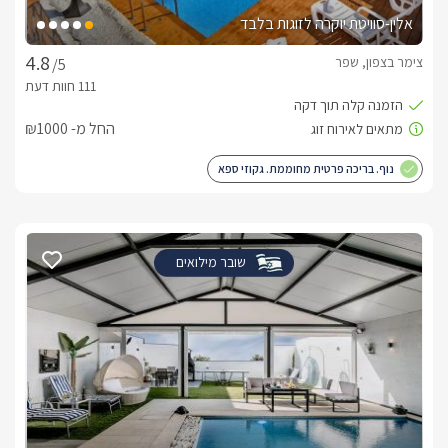
אלין-סוויטת יוקרה לזוגות בלבד
צימר בצפון, שפר
/5
החל מ- ₪1000
נוף. בריכה פרטית מחוממת. גקוזי ספא
שובר מילואים