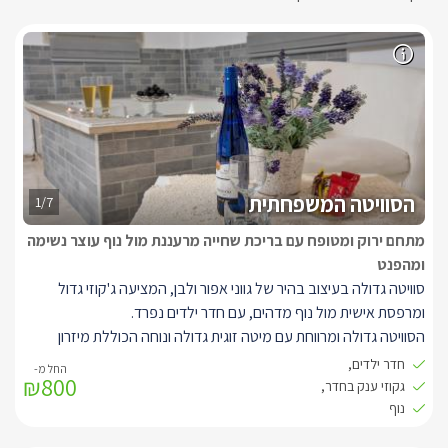
הסוויטה המשפחתית
1/7
מתחם ירוק ומטופח עם בריכת שחייה מרעננת מול נוף עוצר נשימה
ומהפנט
סוויטה גדולה בעיצוב בהיר של גווני אפור ולבן, המציעה ג'קוזי גדול
ומרפסת אישית מול נוף מדהים, עם חדר ילדים נפרד.
הסוויטה גדולה ומרווחת עם מיטה זוגית גדולה ונוחה הכוללת מיזרון
אורטופדי, ג'קוזי מלבני זוגי, פינת ישיבה זוגית, ומטבחון מאובזר הכולל:
חדר ילדים,
₪800
מקרר קטן, כיריים חשמליות, פינת קפה/תה, קומקום חשמלי, מיקרוגל,
גקוזי ענק בחדר,
כלי הגשה וכלי בישול, ניתן לקבל גם פלטת שבת.
נוף
בחלל המרכזי טלוויזית LCD גדולה מתכווננת עם חיבור ל-yes, בחדר