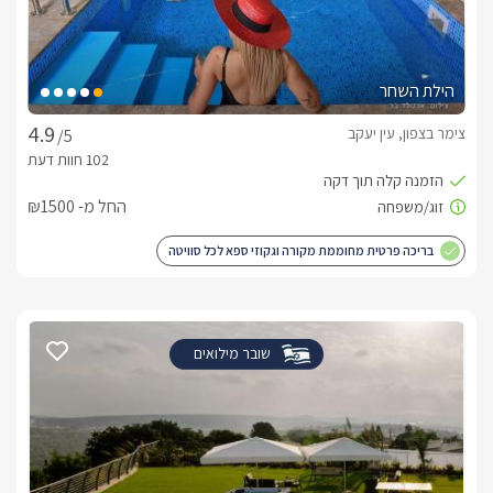
הילת השחר
צימר בצפון, עין יעקב
/5
החל מ- ₪1500
בריכה פרטית מחוממת מקורה וגקוזי ספא לכל סוויטה
שובר מילואים