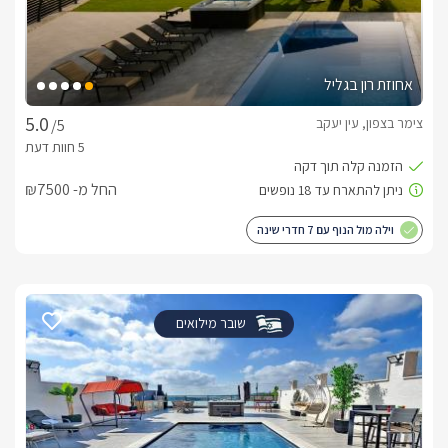
אחוזת רון בגליל
צימר בצפון, עין יעקב
/5
החל מ- ₪7500
וילה מול הנוף עם 7 חדרי שינה
שובר מילואים