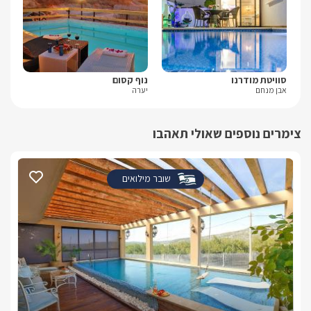
סוויטת מודרנו
נוף קסום
שי
אבן מנחם
יערה
בן 
צימרים נוספים שאולי תאהבו
שובר מילואים