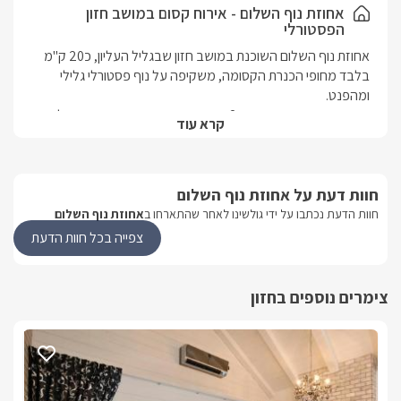
אחוזת נוף השלום - אירוח קסום במושב חזון
הפסטורלי
אחוזת נוף השלום השוכנת במושב חזון שבגליל העליון, כ20 ק"מ 
בלבד מחופי הכנרת הקסומה, משקיפה על נוף פסטורלי גלילי 
המקום מציע בקתת עץ ו כ2 סוויטות רומנטיות מפוארות בגווני לבן 
קרא עוד
פנינה, מתחם גן מטופח ומעוצב כחלקת נוי מושלמת על רקע נוף 
הסוויטות מיועדות לזוגות, מלבד הסוויטה המשפחתית המציעה חדר 
שינה נוסף לילדים.
חוות דעת על אחוזת נוף השלום
חוות הדעת נכתבו על ידי גולשינו לאחר שהתארחו ב
אחוזת נוף השלום
צפייה בכל חוות הדעת
אירוח ב3 יחידות קסומות
בכל סוויטה תוכלו למצוא ג'קוזי זוגי ענק ומפנק, מרפסת ישיבה 
צימרים נוספים בחזון
האירוח כולל טיפולי ספא לבחירתכם וכן ארוחות בוקר, עם טלוויזיה 
חדישה וחיבור לכבלי YES בכל יחידה.
איזור החוץ