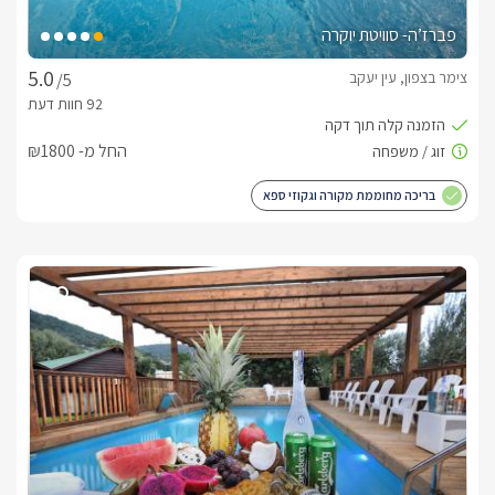
פברז’ה- סוויטת יוקרה
צימר בצפון, עין יעקב
/5
החל מ- ₪1800
בריכה מחוממת מקורה וגקוזי ספא