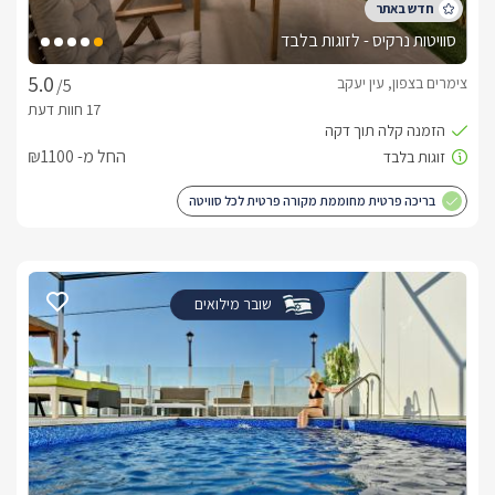
סוויטות נרקיס - לזוגות בלבד
צימרים בצפון, עין יעקב
/5
החל מ- ₪1100
בריכה פרטית מחוממת מקורה פרטית לכל סוויטה
שובר מילואים