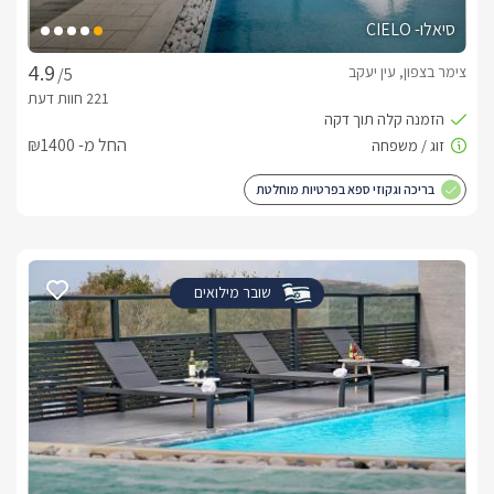
סיאלו- CIELO
צימר בצפון, עין יעקב
/5
החל מ- ₪1400
בריכה וגקוזי ספא בפרטיות מוחלטת
שובר מילואים