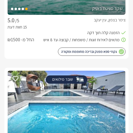
שקד סוויטת בוטיק
צימר בצפון, עין יעקב
/5
החל מ- ₪1500
גקוזי ספא מפנק ובריכה מחוממת ומקורה
שובר מילואים