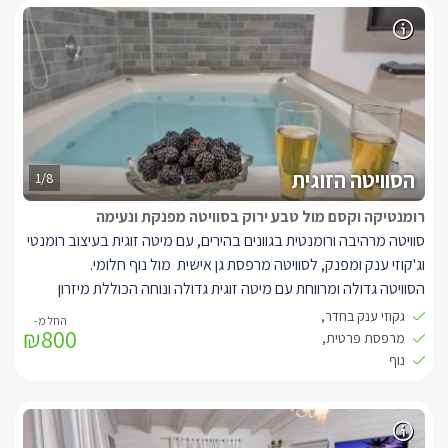
הילדים מסך טלוויזיה LCD נוסף, בסוויטה חדר רחצה מרווח עם סבונים
ומגבות, ובחוץ מרפסת פרטית עם שולחן וכיסאות.
הסוויטה הזוגית
1/8
רומנטיקה וקסם מול טבע ירוק בסוויטה מפנקת ונעימה
סוויטה מרהיבה ורומנטית בגוונים בהירים, עם מיטה זוגית בעיצוב רומנטי
וג'קוזי ענק ומפנק, לסוויטה מרפסת גן אישית מול נוף חלומי.
הסוויטה גדולה ומרווחת עם מיטה זוגית גדולה ונוחה הכוללת מיזרון
אורטופדי, ג'קוזי מלבני זוגי, פינת ישיבה זוגית, ומטבחון מאובזר הכולל:
גקוזי ענק בחדר,
₪800
מקרר קטן, כיריים חשמליות, פינת קפה/תה, קומקום חשמלי, מיקרוגל,
מרפסת פרטית,
כלי הגשה וכלי בישול, ניתן לקבל גם פלטת שבת.
נוף
בחלל המרכזי טלוויזית LCD גדולה מתכווננת עם חיבור ל-yes, עם פינת
ישיבה זוגית בעלת 2 כורסאות אישיות בגווני טורקיז.
בסוויטה חדר רחצה מרווח עם סבונים ומגבות, ובחוץ מרפסת פרטית עם