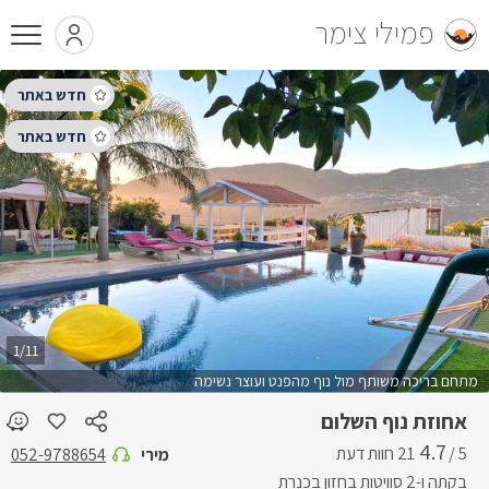
פמילי צימר
1/11
מתחם בריכה משותף מול נוף מהפנט ועוצר נשימה
אחוזת נוף השלום
4.7
5 /
מירי
052-9788654
בקתה ו-2 סוויטות בחזון בכנרת