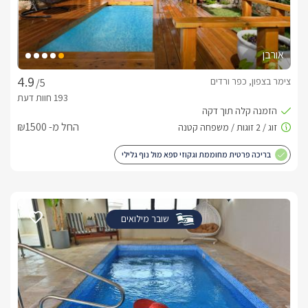
אורבן
צימר בצפון, כפר ורדים
/5
החל מ- ₪1500
בריכה פרטית מחוממת וגקוזי ספא מול נוף גלילי
שובר מילואים