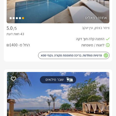
אחוזת רפאליס
צימר בצפון, עין יעקב
/5
החל מ- ₪1400
פרטיות מוחלטת. בריכה מחוממת מקורה. גקוזי ספא
שובר מילואים