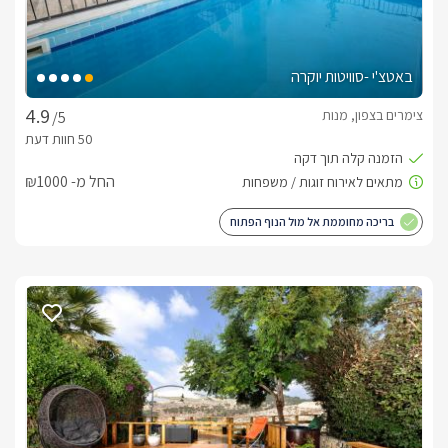
באטצ'י -סוויטות יוקרה
צימרים בצפון, מנות
/5
החל מ- ₪1000
בריכה מחוממת אל מול הנוף הפתוח