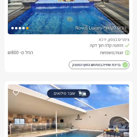
נובוס לקשורי-Novus Luxury
צימרים בצפון, ירכא
החל מ- ₪800
בריכת שחייה במתחם החוץ המפנק
שובר מילואים