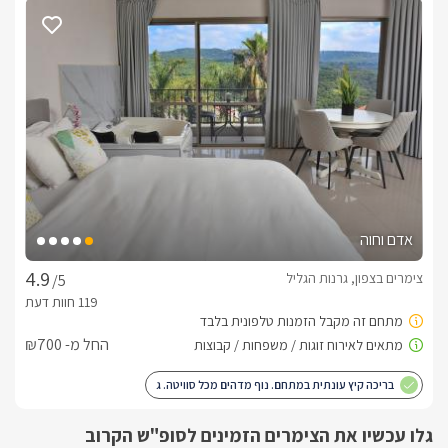
פינת ברביקיו לשימושכם.
כלול באירוח
האורחים שלנו יהנו משלל פינוקים הכוללים: יין , חלב ,עוגיות 
,שוקלדים , סבון רחצה 
אדם וחוה
צימרים בצפון, גרנות הגליל
/5
החל מ- ₪700
בריכה קיץ עונתית במתחם. נוף מדהים מכל סוויטה. ג
גלו עכשיו את הצימרים הזמינים לסופ"ש הקרוב