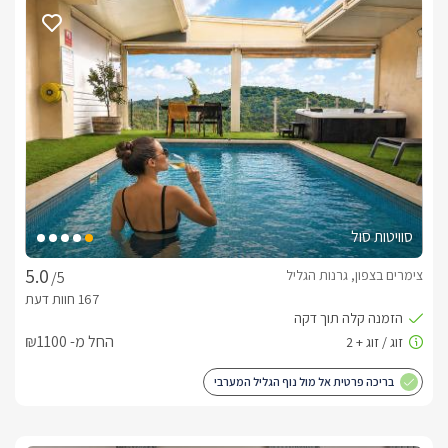
במתחם "מישלן" קיימת סוויטת אירוח מפנקת ונקייה, בכניסתכם 
אליה תפגשו בסלון ישיבה מעוצב בגווני אפור, עליו מונחות כריות 
בצבע ורדרד, ולצידו כורסאות נוחות תוצאות. עם שולחנות קפה 
בסמוך ניצב מטבחון הכולל מיקרוגל, מקרר, ערכת קפה ותה ועוד. 
לסוויטה חדר שינה נפרד ומרווח, במרכזו ניצבת מיטת קווין סייז זוגית 
נוחה במיוחד. מוצעת מצעים רכים ונעימים, בסמוך למיטה 2 שידות 
חדר הרחצה בסוויטה חדיש ומפנק, ובו מקלחון, שירותים ועמדת כיור 
סוויטות סול
מעוצבת ולבה, עם ארונית קטנה בה יחכו לכם מגבות רכות ותמרוקי 
צימרים בצפון, גרנות הגליל
/5
לסוויטה יציאה אל מרפסת פרטית עם 2 כסאות הצופים אל נוף ירוק 
פתוח.
החל מ- ₪1100
החצר
בריכה פרטית אל מול נוף הגליל המערבי
מתחם האירוח מתפאר בחצר גדולה ומטופחת, במרכזה ניצב ג'קוזי 
ספא מפנק ומרווח, שולחן גדול לסעודה עם כסאות תואמים, שולחן 
סנוקר במתחם מקורה, וחצר מאובזרת בעציצים ועצי נוי. עוד תמצאו 