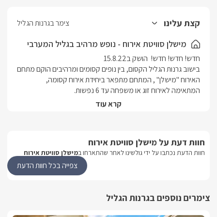
קצת עלינו
צימר בגרנות הגליל
מישלן סוויטת אירוח - נופש מרהיב בגליל המערבי
בישוב גרנות הגליל הקסום, בין נופים קסומים ומרהיבים הוקם מתחם 
האירוח "מישלן" , המתחם מתפאר ביחידת אירוח קסומה, 
בסביבת הישוב הקסום, והנופים הנפרסים לפניכם תמצאו שפע של 
קרא עוד
בין האפשרויות פארק גורן, מערת הקשת, מרחק נסיעה קצר אל 
חוות דעת על מישלן סוויטת אירוח
המסלולים הרבים מתאימים לטיול משפחתי או אפילו טיול רומנטי 
חוות הדעת נכתבו על ידי גולשינו לאחר שהתארחו ב
מישלן סוויטת אירוח
צפייה בכל חוות הדעת
בנוסף תמצאו שפע טיולי טרקטורונים, טיולי ג'יפים, סוסים ועוד. 
 במרחק נסיעה קצר תמצאו קניונים, פאבים ומסעדות מעולות.
צימרים נוספים בגרנות הגליל
האירוח