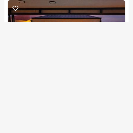
שרדונה- Chardonnay
צימר בצפון, עין יעקב
/5
החל מ- ₪1500
בריכה פרטית וגקוזי ספא פרטיים לסוויטה