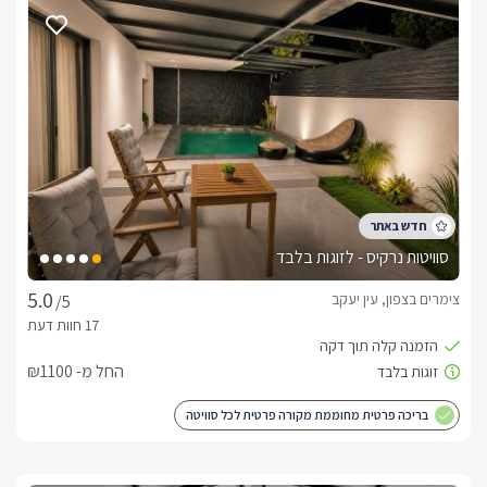
רומנטית ויוקרתית ברמה שלא הכרתם. 
רואים את כל הגליל דרך הבריכה
סוויטת מליבו ממוקמת בגובה רב מעל פני הים (אך במרחק נסיעה 
קצר מהחוף) ומאפשרת בכך לאורחים ליהנות מתצפית ייחודית אל 
כל הגליל המערבי, ראש הנקרה, היערות, המטעים הסמוכים והים 
התיכון. 
חופשת חורף מושלמת
סוויטות נרקיס - לזוגות בלבד
תרשו לעצמכם להתפנק בחורף, בטבילה לוהטת בג'קוזי ספא 
המפואר והבריכה המחוממת והמקורה. בתוך הסוויטה מצפים לכם 
צימרים בצפון, עין יעקב
/5
הרבה רוך וחמימות, מיזוג חדיש, מצעי פוך מחממים, משקאות 
ופינוקים מתוקים.בשיא העונה ייתכן שלג קל ובנוסף ניתן לבקר בבית 
ג'ן המושלגת, השוכנת בסמוך. 
החל מ- ₪1100
בריכה פרטית מחוממת מקורה פרטית לכל סוויטה
כלול באירוח
לינה + בקבוק יין משובח, ערכת קפה עשירה, חלב, שתייה קלה, 