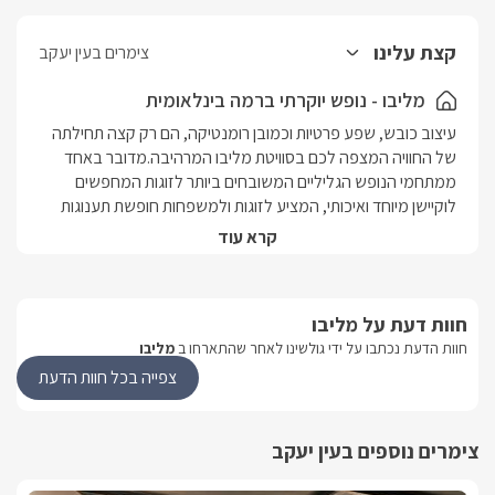
קצת עלינו
צימרים בעין יעקב
מליבו - נופש יוקרתי ברמה בינלאומית
עיצוב כובש, שפע פרטיות וכמובן רומנטיקה, הם רק קצה תחילתה 
של החוויה המצפה לכם בסוויטת מליבו המרהיבה.מדובר באחד 
ממתחמי הנופש הגליליים המשובחים ביותר לזוגות המחפשים 
לוקיישן מיוחד ואיכותי, המציע לזוגות ולמשפחות חופשת תענוגות 
אקסקלוסיבית מול נופי הגליל המערבי, בקו ראשון לים, ראש 
קרא עוד
הנקרה ויערות הגליל. הסוויטה בעיצוב מודרני מרשים ביותר, מציעה 
חדר שינה בעל מיטה זוגית בייבוא אישי מארה"ב, מסכי צפייה 
משוכללים, מטבח ענק מאובזר קומפלט ומתחם גן עתיר פינוקים, 
חוות דעת על מליבו
הכולל בריכה מפוארת, ג'קוזי ספא ולאונג' ארוחות חגיגי.סוויטת 
חוות הדעת נכתבו על ידי גולשינו לאחר שהתארחו ב
מליבו
מליבו הממוקמת במושב עין יעקב, זוכה למיקום מרכזי בכל הקשור 
לאטרקציות ומסלולי הטיול בסביבה: ראש הנקרה, מבצר יחיעם, 
צפייה בכל חוות הדעת
אגם מונפורט, המעיין הנסתר, פארק גורן, חופי אכזיב, שפע מסלולי 
שטח בטרקטורונים, ג'יפים או סוסים, ספורט ימי, מצנחי רחיפה, שלל 
צימרים נוספים בעין יעקב
מסעדות, שוק השבת ביישוב הסמוך ועוד המון. "סוויטת מליבו" 
הסוויטה של זוכת המרוץ למיליון שני אלון, התכוננו ליהנות מחופשה 