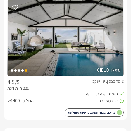
חליטות, מתוקים, חלוקי רחצה, מגבות גוף, נעלי ספא ותמרוקי רחצה 
איכותיים. 
תפריט ארוחות עשיר
סוויטת מליבו מציעה לכם לשדרג את החוויה וליהנות מחגיגה 
קולינרית מקומית, הכוללת אפשרות לארוחת בוקר גלילית מפנקת 
במיוחד, ארוחות ביתיות, מאכלים אותנטיים, אוכל כורדי מסורתי 
וארוחות שף לבחירתכם ברמה גבוהה. 
סיאלו- CIELO
צימר בצפון, עין יעקב
/5
החל מ- ₪1400
בריכה וגקוזי ספא בפרטיות מוחלטת