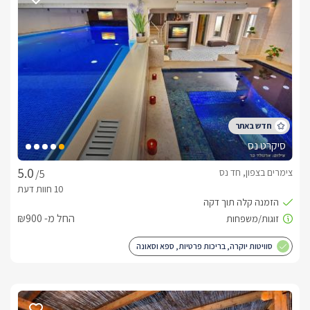
טואלטיקה, לרבות שמפו, סבונים, ונרות.בסוויטה תהנו מ:חדר שינה 
ובו מיטה זוגית מרווחת עם מזרן אורטופדי, ארון בגדים ו-LCD בלוויין 
HD. ג'קוזי זוגי מפנק, מיזוג אוויר, אינטרנט אלחוטי חופשי, מערכת 
סלון מרווחת (נפתחת למיטה לילדים) ומולה LCD 32' בלוויין, חדר 
רחצה, מטבחון מאובזר במלואו וכולל בין היתר מכונת אספרסו, 
מקרר, מיקרוגל, קומקום חשמלי, כלי מטבח ועוד, מרפסת פרטית 
הצופה לנוף.מחוץ לסוויטות מתחם פינוקים משותף הכולל: בריכת 
פסיפס מרהיבה הנושקת לנוף חלומי של הכנרת והרי הגולן בקיץ 
צוננת ובחורף מחוממת ומקורה (בתוך הבריכה ג'טים לעיסוי מפנק 
סיקרט נס
וספסל ישיבה). מסביב לבריכה מיטות שיזוף, פינות ישיבה נינוחות, 
ומערכת שמע מקצועית. עוד במתחם ג'קוזי ספא מפנק המתאים 
צימרים בצפון, חד נס
/5
לעד 8 נפשות, שולחן פינג פונג, מדשאה מוריקה ומטופחת, סאונה 
רטובה המתאימה ל-8 נפשות, לאונג' משותף לאורחים ובו פינות 
ישיבה מפנקות, בר ישיבה מרווח, מקרר עם שתייה חופשית, מכונת 
החל מ- ₪900
אספרסו לשימוש חופשי, מטבחון חיצוני ובו פינות ברביקיו, מקרר 
וכיורי רחצה, תנור אפייה מקצועי, כלי הגשה ובישול ועוד. שולחן אוכל 
סוויטות יוקרה, בריכות פרטיות, ספא וסאונה
ענק לאורחות משותפות ו- LCD 42' בלוויין. עוד במתחם המשותף - 
מרפסת גג מרהיבה הכוללת ג'קוזי ספא, שולחן סנוקר מקצועי 
ופינות ישיבה מול הנוף. אטרקציות:בסביבתנו הקרובה תוכלו ליהנות 
משלל אטרקציות ופעילויות דוגמת מסלולי טיול, פארקים לאומיים, 