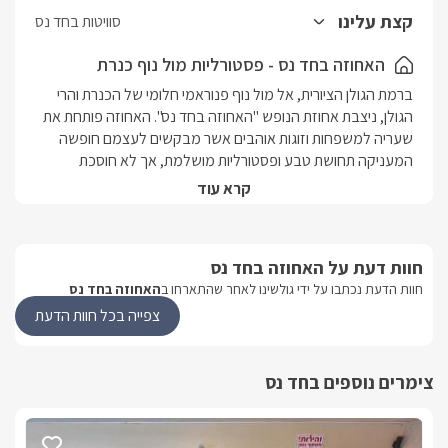
הנוף המרהיב לכנרת הסמוכה.
קצת עלינו
סוויטות בחד נס
האחוזה בחד נס - פסטורליות מול נוף כנרת
ברמת הגולן הציורית, אל מול נוף פנוראמי חלומי של הכנרת והרי 
הגולן, ניצבת אחוזת הנופש "האחוזה בחד נס". האחוזה פותחת את 
שעריה למשפחות וזוגות אוהבים אשר מבקשים לעצמם חופשה 
המעניקה תחושת טבע ופסטורליות מושלמת, אך לא חוסכת 
באלמנטים של יוקרה והדר חסר פשרות. אחוזת הנופש כוללת 6 
קרא עוד
סוויטות מפנקות במיוחד שעוצבו בקפידה, עידון וטוב טעם. כל אחת 
מהסוויטות אובזרה כיד המלך בכל הנחוץ לכם לחופשה מלאת 
ריגושים וחוויות. בשם האחוזה מזמינים אתכם להנות ממתחם 
חוות דעת על האחוזה בחד נס
תפנוקים מושלם הנושק לנוף בריאה ייחודי. מיקום:אזור: רמת 
חוות הדעת נכתבו על ידי גולשינו לאחר שהתארחו ב
האחוזה בחד נס
הגולןיישוב: חד נסמספר יחידות:6 סוויטות יוקרתית החולקות מתחם 
ספא ותפנוקים פרטי.סוג מבנה:כל אחת מהסוויטות היא במבנה אבן 
צפייה בכל חוות הדעת
35 מ"ר, ובעלת שני חללים נפרדים (חדר שינה + סלון).בסיס 
האירוח:  B&Bלינה + ארוחת בוקר המוגשת לסוויטה. כיבודי הבית: 
צימרים נוספים בחד נס
בקבוק יין משובח, שתייה קלה, שתייה חריפה, חלב, קפסולות קפה 
וסוגי קפה נוספים, חליטות צמחים,  פירות העונה, עוגיות פריכות, 
שוקולדים מפנקים ועוד...פינוקים בסוויטה: חלוקי רחצה צחורים, 
מגבות רחצה איכותיות, מגבות פנים וידיים, נעלי ספא, מוצרי 