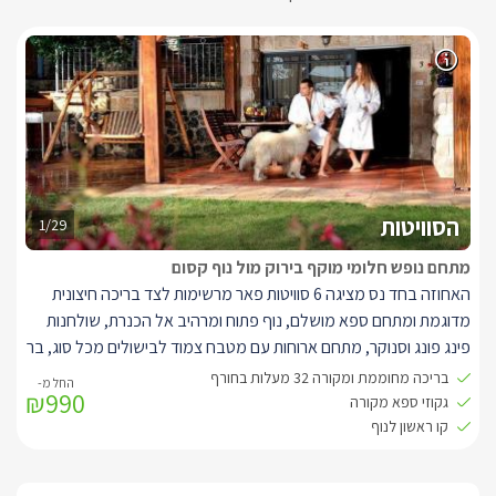
הסוויטות
1/29
מתחם נופש חלומי מוקף בירוק מול נוף קסום
האחוזה בחד נס מציגה 6 סוויטות פאר מרשימות לצד בריכה חיצונית
מדוגמת ומתחם ספא מושלם, נוף פתוח ומרהיב אל הכנרת, שולחנות
פינג פונג וסנוקר, מתחם ארוחות עם מטבח צמוד לבישולים מכל סוג, בר
מפנק בו יוגשו לכם מגוון פינוקים טעימים, שפע פינות ישיבה יוקרתיות
בריכה מחוממת ומקורה 32 מעלות בחורף
₪990
וצמחייה משגעת. כל סוויטה הינה ברמת 5 כוכבים, משלבת בין עיצוב
גקוזי ספא מקורה
כפרי רומנטי לבין כל התפנוקים האפשריים: מיטות ענק בעלות מזרנים
קו ראשון לנוף
אורתופדיים, שני מסכי TV גדולים עם FULL HD, סלון משובח עם ספה
נפתחת לילדים, מטבחון מאובזר ומרפסת פרטית מוקפת גינון ונוי מול