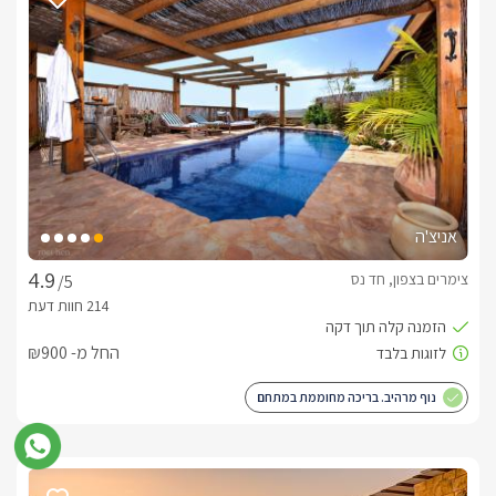
טיולי ג'יפים, קייקים, יקבים, רכיבה על סוסים, מסעדות איכותיות 
ועוד.טיפולים:בתיאום מראש ועלות נפרדת נשמח לקבוע עבורכם 
עיסויים וטיפולי גוף שונים.
נוף יפהפה מקיף את האחוזה
תחושת הרוגע והפרטיות שבאחוזה איננה מקרית. המתחם שוכן בקו 
האחרון ביישוב, בתוך נופי הסביבה ובתצפית משגעת אל הכנרת. מן 
המפלסים העליונים של האחוזה ניתן לראות את כרי הדשא 
הנרחבים, המושבים הנוספים באופק ואת הכנרת בשיא תפארתה. 
אניצ'ה
צימרים בצפון, חד נס
/5
חוויית ספא מדהימה לחורף
האחוזה בחד נס מקפידה על רף גבוה גם בעונת החורף. האורחים 
החל מ- ₪900
נהנים מבריכה מקורה היטב ומחוממת לטמפרטורה גבוהה, מתחם 
ספא חם ומפנק הכולל ג'קוזי ספא זרמים ומתקני סאונות יבשות, 
נוף מרהיב. בריכה מחוממת במתחם
מצעי פוך יוקרתיים ושתייה חמה למשך כל השהות. 
כלול באירוח